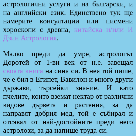
астрологични услуги и на български, и
на английски език. Единствено тук ще
намерите консултации или писмени
хороскопи с древна,
китайска и/или И
Дзин Астрология
.
Малко преди да умре, астрологът
Доротей от 1-ви век от н.е. завещал
своята книга
на сина си. В нея той пише,
че е бил в Египет, Вавилон и много други
държави, търсейки знание. И като
пчелите, които вземат нектар от различни
видове дървета и растения, за да
направят добрия мед, той е събирал и
отсявал от най-достойните преди него
астролози, за да напише труда си.