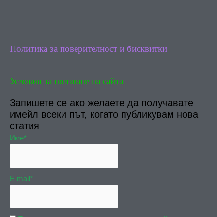
b
u
o
b
o
e
k
Политика за поверителност и бисквитки
Условия за ползване на сайта
Запишете се ако желаете да получавате
имейл всеки път, когато публикувам нова
статия
Име*
E-mail*