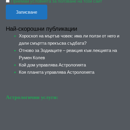
Приемам условията за ползване на този сайт
Най-скорошни публикации
Хороскоп на мъртъв човек: има ли ползи от него и
дали смъртта прекъсва съдбата?
Отново за Зодиаците – реакция към лекцията на
Румен Колев
Кой дом управлява Астрологията
Коя планета управлява Астрологията
Астрологични услуги: