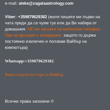
е-mail:
aleks@zagataastrology.com
Viber: +359879629382
(моля пишете ми първо на
чата преди да се чуем тук или да Ви набера от
домашния.
НЕ ми звънете на мобилния телефон.
Там не връщам и обаждания,
защото го държа
постоянно изключен и ползвам Вайбър на
компютъра)
Whatsapp:+359879629382
Важи същото по-горе за Вайбър.
Всички права запазени ©