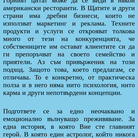
Горният цитат може да се види в някои
американски ресторанти. В Щатите и други
страни има дребни бизнеси, които не
използват маркетинг и реклама. Техните
продукти и услуги се открояват толкова
много от тези на конкуренцията, че
собствениците им остават клиентите си да
ги препоръчват на своето семейство и
приятели. Аз съм привърженик на този
подход. Защото това, което предлагам, се
отличава. То е конкретно, от практическа
полза и в него няма нито психология, нито
карма и други непотвърдени концепции.
Подгответе се за едно неочаквано и
емоционално вълнуващо преживяване. За
една история, в която Вие сте главният
герой. В която един астролог, който никога