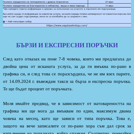
БЪРЗИ И ЕКСПРЕСНИ ПОРЪЧКИ
След като отказах на поне 7-8 човека, които ми предлагаха до
двойна цена от исканата услуга, за да ги вмъкна по-рано в
графика си, и след това се поразсърдиха, че не им взех парите,
от 14.09.2024 г. въвеждам такси за бърза и експресна поръчка.
Те ще бъдат процент от поръчката.
Моля имайте предвид, че в зависимост от натовареността на
графика ми ще мога да вмъквам по един, максимум двама
човека на месец, като ще зависи от типа поръчка. Това е,
защото на вече записалите се по-рано хора съм дал срок за
изпълнение на поръчката, който спазвам. Съответно, поемайки