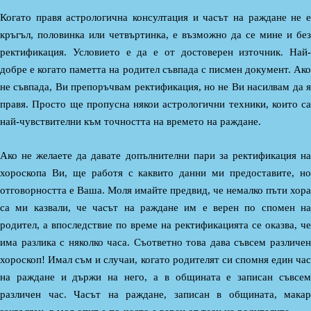
Когато правя астрологична консултация и часът на раждане не е
кръгъл, половинка или четвъртинка, е възможно да се мине и без
ректификация. Условието е да е от достоверен източник. Най-
добре е когато паметта на родител съвпада с писмен документ. Ако
не съвпада, Ви препоръчвам ректификация, но не Ви насилвам да я
правя. Просто ще пропусна някои астрологични техники, които са
най-чувствителни към точността на времето на раждане.
Ако не желаете да давате допълнителни пари за ректификация на
хороскопа Ви, ще работя с каквито данни ми предоставите, но
отговорността е Ваша. Моля имайте предвид, че немалко пъти хора
са ми казвали, че часът на раждане им е верен по спомен на
родител, а впоследствие по време на ректификацията се оказва, че
има разлика с няколко часа. Съответно това дава съвсем различен
хороскоп! Имал съм и случаи, когато родителят си спомня един час
на раждане и държи на него, а в общината е записан съвсем
различен час. Часът на раждане, записан в общината, макар