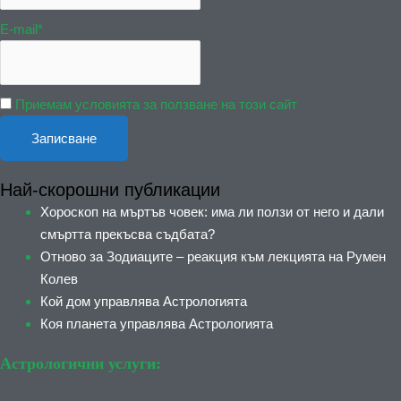
E-mail*
Приемам условията за ползване на този сайт
Най-скорошни публикации
Хороскоп на мъртъв човек: има ли ползи от него и дали
смъртта прекъсва съдбата?
Отново за Зодиаците – реакция към лекцията на Румен
Колев
Кой дом управлява Астрологията
Коя планета управлява Астрологията
Астрологични услуги: