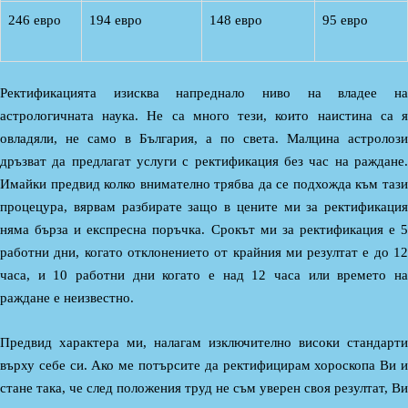
246 евро
194 евро
148 евро
95 евро
Ректификацията изисква напреднало ниво на владее на
астрологичната наука. Не са много тези, които наистина са я
овладяли, не само в България, а по света. Малцина астролози
дръзват да предлагат услуги с ректификация без час на раждане.
Имайки предвид колко внимателно трябва да се подхожда към тази
процецура, вярвам разбирате защо в цените ми за ректификация
няма бърза и експресна поръчка. Срокът ми за ректификация е 5
работни дни, когато отклонението от крайния ми резултат е до 12
часа, и 10 работни дни когато е над 12 часа или времето на
раждане е неизвестно.
Предвид характера ми, налагам изключително високи стандарти
върху себе си. Ако ме потърсите да ректифицирам хороскопа Ви и
стане така, че след положения труд не съм уверен своя резултат, Ви