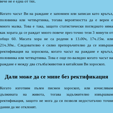
вече не е една от тях.
Когато часът Ви на раждане е запомнен или записан като кръгъл,
половинка или четвъртинка, тогава вероятността да е верен е
много малка. Това е така, защото статистически погледнато няма
как хората да се раждат много повече през точно тези 3 минути от
общо 60. Масата хора не са родени в 13.
00
ч, 17ч.
15
м. ил
21ч.
30
м.. Следователно е силно препоръчително да се извърши
ректификация на хороскопа, когато часът на раждане е кръгъл,
половинка или четвъртинка. Това е още по-валидно когато часът на
раждане е между два стълба/животни в китайския Ви хороскоп.
Дали може да се мине без ректификация
Когато изготвям пълен писмен хороскоп, или изчислявам
дължината на живота, тогава задължително извършвам
ректификация, защото не мога да си позволя недостатъчно точни
данни да ме отклонят.