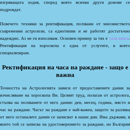
изгряващата зодия, според която всички други домове се
подреждат.
Повечето техники за ректификация, ползвани от мнозинството
съвременни астролози, са еднотипни и
не
работят достатъчн
надеждно. Аз не ги използвам. Основен пример за тях е
тази книга
Ректификация на хороскопа е една от услугите, в която
специализирам.
Ректификация на часа на раждане - защо е
важна
Точността на Астрологията зависи от предоставените данни за
изчисляване на хороскопа Ви. Целият труд, полаган от астролога,
стъпва на ползваните от него данни: ден, месец, година, място и
час на раждане. Часът на раждане е най-важен, защото за разлика
от него останалите данни се записват в наши дни. Има държави, в
които той се записва на удостоверението за раждане, но България