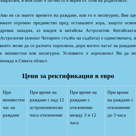
закръглен, в моя опит е по-често е верен от този на родителите.
Ако не си знаете времето на раждане, или то е несигурно, Вие ще
имате огромно предимство пред останалите хора, защото освен
древна западна, аз владея и китайска Астрология. Китайската
Астрология (клонът Четирите стълба на съдбата) е единствената, в
която може да се разчита хороскопа, дори когато часът на раждане
е неизвестен или несигурен. Условието е хороскопът Ви да не
попада в Сивата област.
Цени за ректификация в евро
При
При време на
При време на
При време
неизвестен
раждане с над 12
раждане с
на раждане с
час на
астрономически
отклонение
отклонение
раждане
часа отклонение
между 3 и 12
до 3 часа
часа