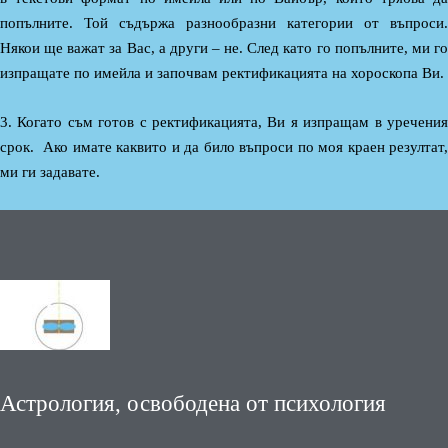
попълните. Той съдържа разнообразни категории от въпроси.
Някои ще важат за Вас, а други – не. След като го попълните, ми го
изпращате по имейла и започвам ректификацията на хороскопа Ви.
3. Когато съм готов с ректификацията, Ви я изпращам в уречения
срок. Ако имате каквито и да било въпроси по моя краен резултат,
ми ги задавате.
Астрология, освободена от психология