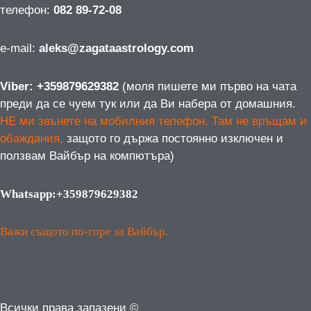
телефон:
082 89-72-08
е-mail:
aleks@zagataastrology.com
Viber: +359879629382
(моля пишете ми първо на чата
преди да се чуем тук или да Ви набера от домашния.
НЕ ми звънете на мобилния телефон. Там не връщам и
обаждания,
защото го държа постоянно изключен и
ползвам Вайбър на компютъра)
Whatsapp:+359879629382
Важи същото по-горе за Вайбър.
Всички права запазени ©