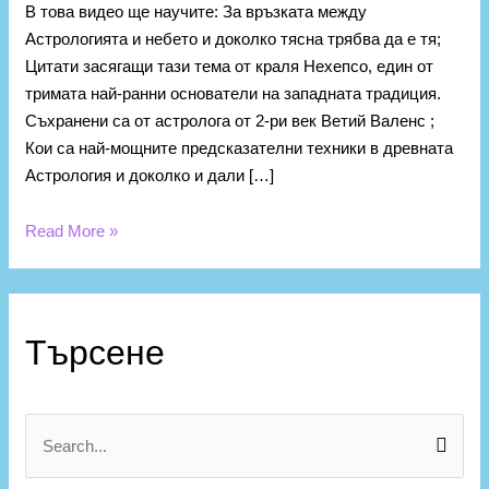
В това видео ще научите: За връзката между
Астрологията и небето и доколко тясна трябва да е тя;
Цитати засягащи тази тема от краля Нехепсо, един от
тримата най-ранни основатели на западната традиция.
Съхранени са от астролога от 2-ри век Ветий Валенс ;
Кои са най-мощните предсказателни техники в древната
Астрология и доколко и дали […]
Read More »
К
а
Търсене
т
е
г
S
о
e