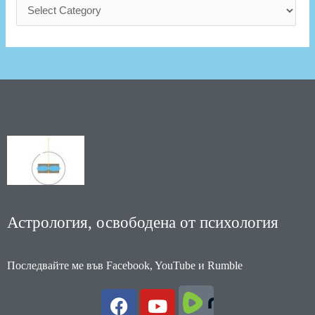
Астрология, освободена от психология
Последвайте ме във Facebook, YouTube и Rumble
F
Y
a
o