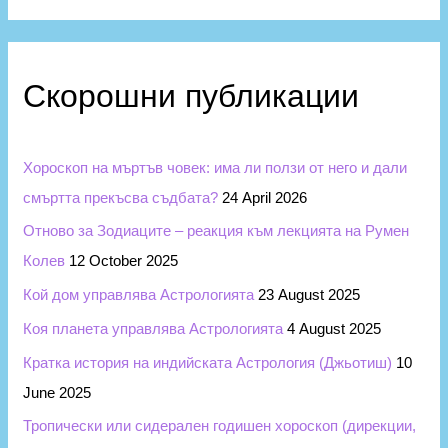
р
a
и
r
и
c
Скорошни публикации
h
f
Хороскоп на мъртъв човек: има ли ползи от него и дали
o
смъртта прекъсва съдбата?
24 April 2026
r
Отново за Зодиаците – реакция към лекцията на Румен
:
Колев
12 October 2025
Кой дом управлява Астрологията
23 August 2025
Коя планета управлява Астрологията
4 August 2025
Кратка история на индийската Астрология (Джьотиш)
10
June 2025
Тропически или сидерален годишен хороскоп (дирекции,