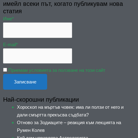
имейл всеки път, когато публикувам нова
статия
Име*
E-mail*
Приемам условията за ползване на този сайт
Най-скорошни публикации
Хороскоп на мъртъв човек: има ли ползи от него и
дали смъртта прекъсва съдбата?
Отново за Зодиаците – реакция към лекцията на
Румен Колев
Кой дом управлява Астрологията