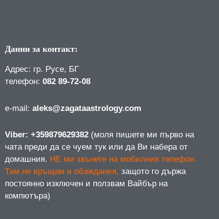
Данни за контакт:
Адрес: гр. Русе, БГ
телефон:
082 89-72-08
е-mail:
aleks@zagataastrology.com
Viber: +359879629382
(моля пишете ми първо на
чата преди да се чуем тук или да Ви набера от
домашния.
НЕ ми звънете на мобилния телефон.
Там не връщам и обаждания,
защото го държа
постоянно изключен и ползвам Вайбър на
компютъра)