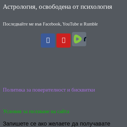
Астрология, освободена от психология
Последвайте ме във Facebook, YouTube и Rumble
F
Y
a
o
c
u
e
t
b
u
o
b
o
e
k
Политика за поверителност и бисквитки
Условия за ползване на сайта
Запишете се ако желаете да получавате