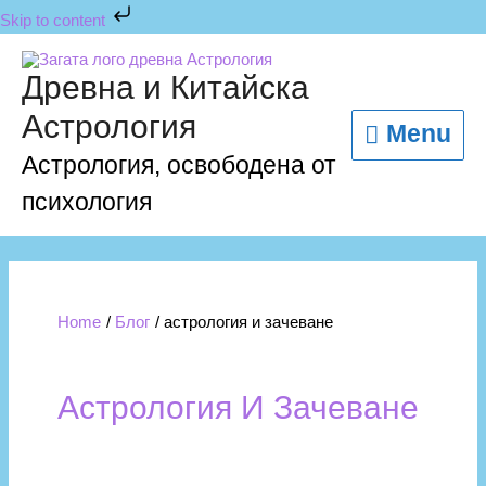
Skip
Skip to content
to
content
Menu
Древна и Китайска
Астрология
Menu
Астрология, освободена от
психология
Home
Блог
астрология и зачеване
Астрология И Зачеване