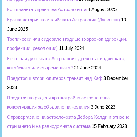
Коя планета управлява Астрологията
4 August 2025
Кратка история на индийската Астрология (Джьотиш)
10
June 2025
Тропически или сидерален годишен хороскоп (дирекции,
профекции, революции)
11 July 2024
Коя е най духовната Астрология: древната, индийската,
китайската или съвременната?
21 June 2024
Предстоящ втори юпитеров транзит над Каф
3 December
2023
Предстояща рядка и краткотрайна астрологична
конфигурация за сбъдване на желания
3 June 2023
Опровергаване на астроложката Дебора Холдинг относно
отричането й на равнодомната система
15 February 2023