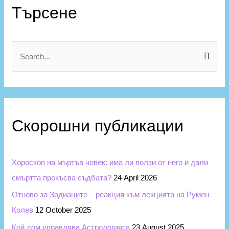
а
Търсене
т
е
г
S
о
e
р
a
и
r
и
c
Скорошни публикации
h
f
Хороскоп на мъртъв човек: има ли ползи от него и дали
o
смъртта прекъсва съдбата?
24 April 2026
r
Отново за Зодиаците – реакция към лекцията на Румен
:
Колев
12 October 2025
Кой дом управлява Астрологията
23 August 2025