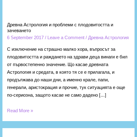
Древна
Астрология
Древна Астрология и проблеми с плодовитостта и
и
зачеването
проблеми
6 September 2017
/
Leave a Comment
/
Древна Астрология
с
плодовитостта
С изключение на страшно малко хора, въпросът за
и
плодовитостта и раждането на здрави деца винаги е бил
зачеването
от първостепенно значение. Що касае древната
Астрология и средата, в която тя се е прилагала, и
продължава до наши дни, а именно крале, папи,
генерали, аристокрация и прочие, тук ситуацията е още
по-сериозна, защото касае не само дадено […]
Read More »
К