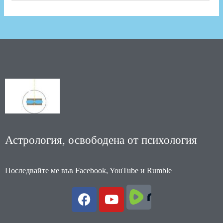
Астрология, освободена от психология
Последвайте ме във Facebook, YouTube и Rumble
F
Y
a
o
c
u