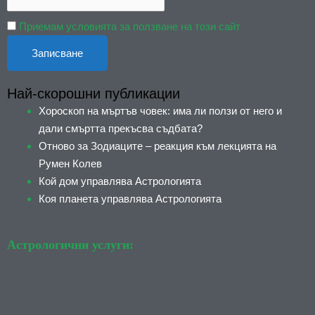
Приемам условията за ползване на този сайт
Най-скорошни публикации
Хороскоп на мъртъв човек: има ли ползи от него и
дали смъртта прекъсва съдбата?
Отново за Зодиаците – реакция към лекцията на
Румен Колев
Кой дом управлява Астрологията
Коя планета управлява Астрологията
Астрологични услуги: