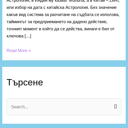
Астрология, в Индия му казват Muhurta, а в Китай – ZeRi,
или избор на дата с китайска Астрология. Без значение
какъв вид система за разчитане на съдбата се използва,
таймингът за предприемането на дадено действие,
точният момент в който да се действа, винаги е бил от
ключова […]
Read More »
К
а
Търсене
т
е
г
S
о
e
р
a