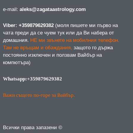
е-mail:
aleks@zagataastrology.com
Viber: +359879629382
(моля пишете ми първо на
чата преди да се чуем тук или да Ви набера от
домашния.
НЕ ми звънете на мобилния телефон.
Там не връщам и обаждания,
защото го държа
постоянно изключен и ползвам Вайбър на
компютъра)
Whatsapp:+359879629382
Важи същото по-горе за Вайбър.
Всички права запазени ©