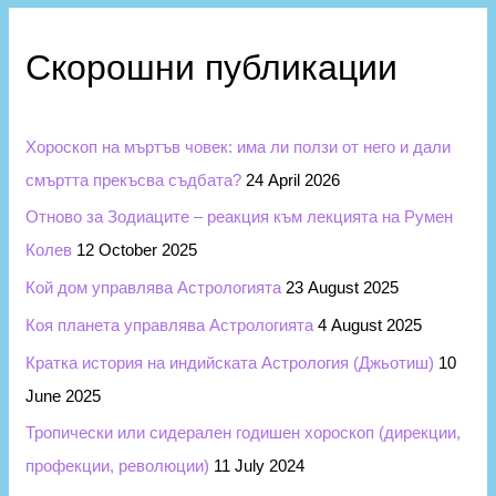
и
r
и
c
Скорошни публикации
h
f
Хороскоп на мъртъв човек: има ли ползи от него и дали
o
смъртта прекъсва съдбата?
24 April 2026
r
Отново за Зодиаците – реакция към лекцията на Румен
:
Колев
12 October 2025
Кой дом управлява Астрологията
23 August 2025
Коя планета управлява Астрологията
4 August 2025
Кратка история на индийската Астрология (Джьотиш)
10
June 2025
Тропически или сидерален годишен хороскоп (дирекции,
профекции, революции)
11 July 2024