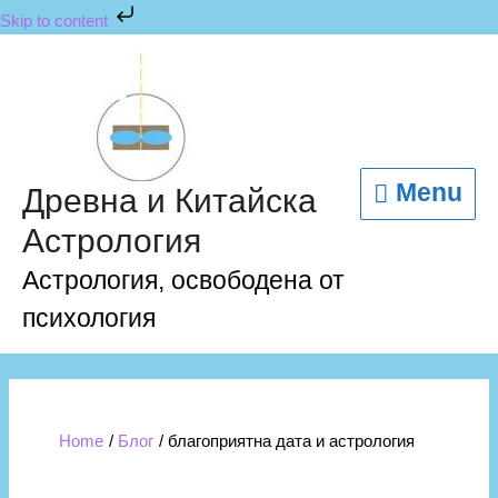
Skip
Skip to content
to
content
Menu
Menu
Древна и Китайска
Астрология
Астрология, освободена от
психология
Home
Блог
благоприятна дата и астрология