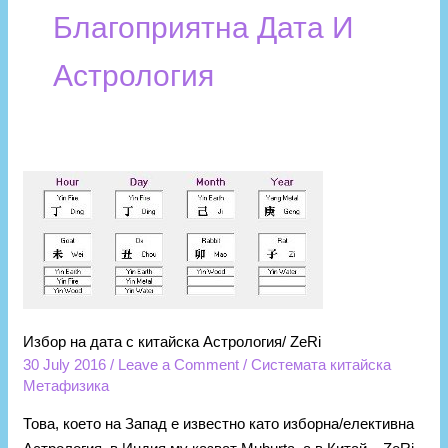
Благоприятна Дата И
Астрология
Избoр
на
дата
с
китайска
Астрология/
ZeRi
Избoр на дата с китайска Астрология/ ZeRi
30 July 2016
/
Leave a Comment
/
Системата китайска
Метафизика
Това, което на Запад е известно като изборна/елективна