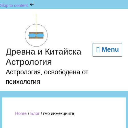
Skip
Skip to content
to
content
Menu
Menu
Древна и Китайска
Астрология
Астрология, освободена от
психология
Home
Блог
гмо инжекциите