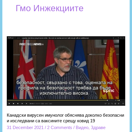
Гмо Инжекциите
Канадски
вирусен
имунолог
обяснява
доколко
безопасни
и
изследвани
са
ваксините
срещу
Канадски вирусен имунолог обяснява доколко безопасни
ковид
и изследвани са ваксините срещу ковид 19
31 December 2021
/
2 Comments
/
Видео
,
Здраве
19