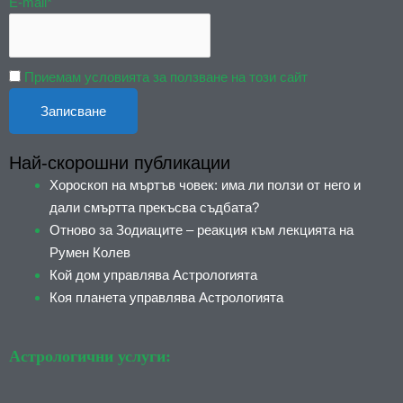
E-mail*
Приемам условията за ползване на този сайт
Най-скорошни публикации
Хороскоп на мъртъв човек: има ли ползи от него и
дали смъртта прекъсва съдбата?
Отново за Зодиаците – реакция към лекцията на
Румен Колев
Кой дом управлява Астрологията
Коя планета управлява Астрологията
Астрологични услуги: