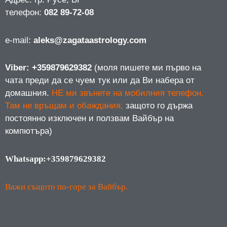
телефон:
082 89-72-08
е-mail:
aleks@zagataastrology.com
Viber: +359879629382
(моля пишете ми първо на
чата преди да се чуем тук или да Ви набера от
домашния.
НЕ ми звънете на мобилния телефон.
Там не връщам и обаждания,
защото го държа
постоянно изключен и ползвам Вайбър на
компютъра)
Whatsapp:+359879629382
Важи същото по-горе за Вайбър.