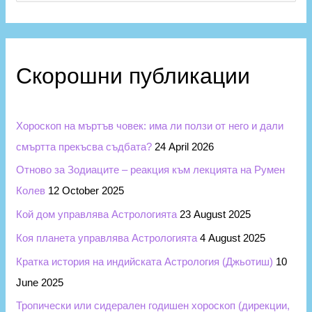
e
р
a
и
r
и
c
Скорошни публикации
h
f
Хороскоп на мъртъв човек: има ли ползи от него и дали
o
смъртта прекъсва съдбата?
24 April 2026
r
Отново за Зодиаците – реакция към лекцията на Румен
:
Колев
12 October 2025
Кой дом управлява Астрологията
23 August 2025
Коя планета управлява Астрологията
4 August 2025
Кратка история на индийската Астрология (Джьотиш)
10
June 2025
Тропически или сидерален годишен хороскоп (дирекции,