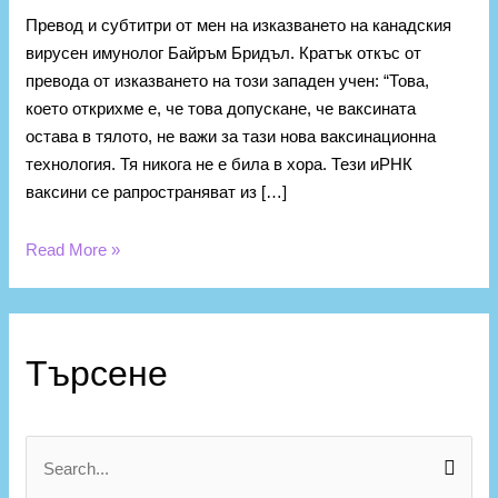
Превод и субтитри от мен на изказването на канадския
вирусен имунолог Байръм Бридъл. Кратък откъс от
превода от изказването на този западен учен: “Това,
което открихме е, че това допускане, че ваксината
остава в тялото, не важи за тази нова ваксинационна
технология. Тя никога не е била в хора. Тези иРНК
ваксини се рапространяват из […]
Read More »
К
а
Търсене
т
е
г
S
о