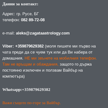
Данни за контакт:
Адрес: гр. Русе, БГ
телефон:
082 89-72-08
е-mail:
aleks@zagataastrology.com
Viber: +359879629382
(моля пишете ми първо на
чата преди да се чуем тук или да Ви набера от
домашния.
НЕ ми звънете на мобилния телефон.
Там не връщам и обаждания,
защото го държа
постоянно изключен и ползвам Вайбър на
компютъра)
Whatsapp:+359879629382
Важи същото по-горе за Вайбър.