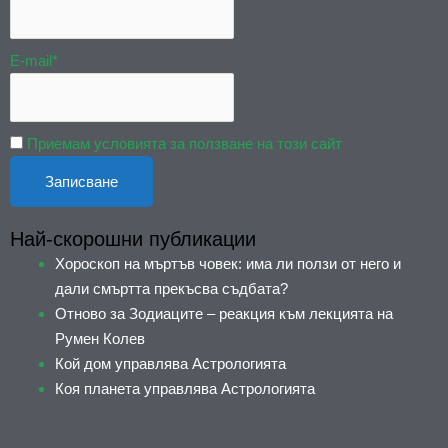
E-mail*
Приемам условията за ползване на този сайт
Най-скорошни публикации
Хороскоп на мъртъв човек: има ли ползи от него и
дали смъртта прекъсва съдбата?
Отново за Зодиаците – реакция към лекцията на
Румен Колев
Кой дом управлява Астрологията
Коя планета управлява Астрологията