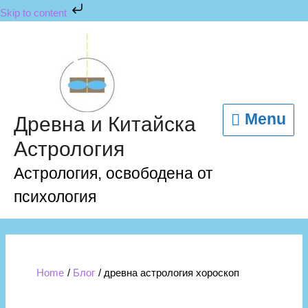
Skip
Skip to content
to
content
Menu
Menu
Древна и Китайска
Астрология
Астрология, освободена от
психология
Home
Блог
древна астрология хороскоп