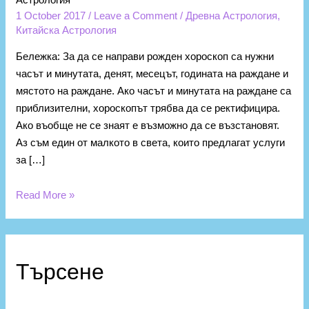
1 October 2017
/
Leave a Comment
/
Древна Астрология
,
Китайска Астрология
Бележка: За да се направи рожден хороскоп са нужни
часът и минутата, денят, месецът, годината на раждане и
мястото на раждане. Ако часът и минутата на раждане са
приблизителни, хороскопът трябва да се ректифицира.
Ако въобще не се знаят е възможно да се възстановят.
Аз съм един от малкото в света, които предлагат услуги
за […]
Read More »
К
а
Търсене
т
е