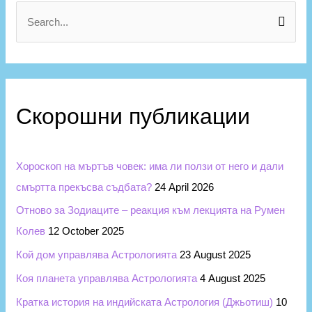
г
S
о
e
р
a
и
r
и
c
Скорошни публикации
h
f
Хороскоп на мъртъв човек: има ли ползи от него и дали
o
смъртта прекъсва съдбата?
24 April 2026
r
Отново за Зодиаците – реакция към лекцията на Румен
:
Колев
12 October 2025
Кой дом управлява Астрологията
23 August 2025
Коя планета управлява Астрологията
4 August 2025
Кратка история на индийската Астрология (Джьотиш)
10