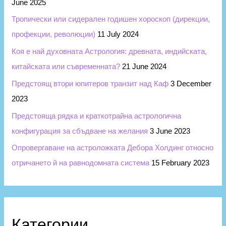
June 2025
Тропически или сидерален годишен хороскоп (дирекции,
профекции, революции)
11 July 2024
Коя е най духовната Астрология: древната, индийската,
китайската или съвременната?
21 June 2024
Предстоящ втори юпитеров транзит над Каф
3 December
2023
Предстояща рядка и краткотрайна астрологична
конфигурация за сбъдване на желания
3 June 2023
Опровергаване на астроложката Дебора Холдинг относно
отричането й на равнодомната система
15 February 2023
Категории