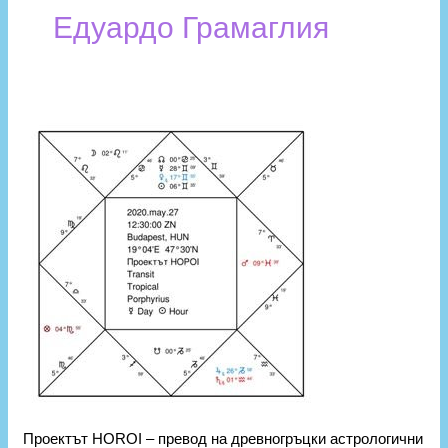
Едуардо Грамаглия
Проектът
HOROI
–
превод
на
древногръцки
астрологични
текстове
Проектът HOROI – превод на древногръцки астрологични