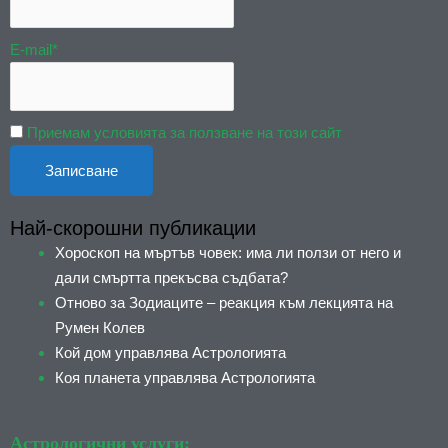
E-mail*
Приемам условията за ползване на този сайт
Най-скорошни публикации
Хороскоп на мъртъв човек: има ли ползи от него и
дали смъртта прекъсва съдбата?
Отново за Зодиаците – реакция към лекцията на
Румен Колев
Кой дом управлява Астрологията
Коя планета управлява Астрологията
Астрологични услуги: