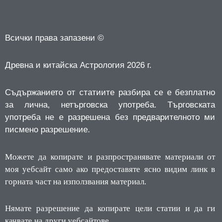
Всички права запазени ©
Древна и китайска Астрология 2026 г.
Съдържанието от статиите разбира се е безплатно
за лична, нетърговска употреба.
Търговската
употреба не е разрешена без предварителното ми
писмено разрешение.
Можете да копирате и разпространявате материали от
моя уебсайт само ако предоставяте ясно видим линк в
горната част на използвания материал.
Нямате разрешение да копирате цели статии и да ги
качвате на други уебсайтове.