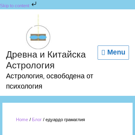
Skip
Skip to content
to
content
Menu
Menu
Древна и Китайска
Астрология
Астрология, освободена от
психология
Home
Блог
едуардо грамаглия