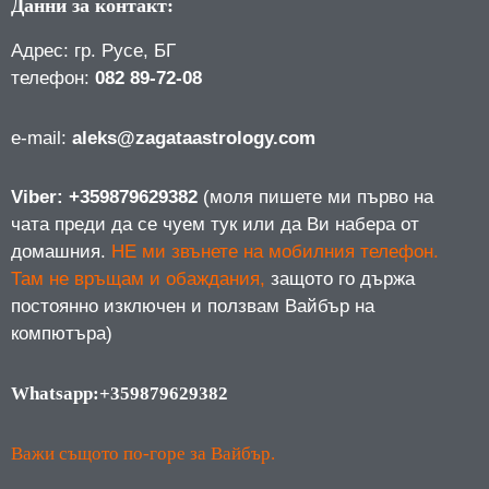
Данни за контакт:
Адрес: гр. Русе, БГ
телефон:
082 89-72-08
е-mail:
aleks@zagataastrology.com
Viber: +359879629382
(моля пишете ми първо на
чата преди да се чуем тук или да Ви набера от
домашния.
НЕ ми звънете на мобилния телефон.
Там не връщам и обаждания,
защото го държа
постоянно изключен и ползвам Вайбър на
компютъра)
Whatsapp:+359879629382
Важи същото по-горе за Вайбър.