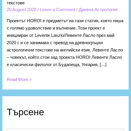
текстове
20 August 2020
/
Leave a Comment
/
Древна Астрология
Проектът HOROI е предметът на тази статия, която пиша
с голямо удоволствие и вълнение. Този проект е
иницииран от Levente Laszlo/Левенте Ласло през май
2020 г. и се занимава с превод на древногръцки
астрологични текстове на английски език. Левенте Ласло
– човекът, който стои зад проекта HOROI Левенте Ласло
е класически филолог от Будапеща, Унгария, […]
Read More »
К
а
Търсене
т
е