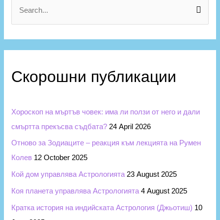
г
S
о
e
р
a
и
r
и
c
Скорошни публикации
h
f
Хороскоп на мъртъв човек: има ли ползи от него и дали
o
смъртта прекъсва съдбата?
24 April 2026
r
Отново за Зодиаците – реакция към лекцията на Румен
:
Колев
12 October 2025
Кой дом управлява Астрологията
23 August 2025
Коя планета управлява Астрологията
4 August 2025
Кратка история на индийската Астрология (Джьотиш)
10