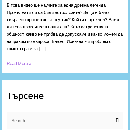
В това видео ще научите за една древна легенда:
Прокълнати ли са били астролозите? Защо е било
хвърлено проклятие върху тях? Кой ги е проклел? Важи
ли това проклятие в наши дни? Като астрологична
общност, какво не трябва да допускаме и какво можем да
направим по въпроса. Важно: Изникна ми проблем с
компютъра и за […]
Read More »
К
а
Търсене
т
е
г
S
о