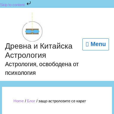
Skip
Skip to content
to
content
Menu
Menu
Древна и Китайска
Астрология
Астрология, освободена от
психология
Home
Блог
защо астролозите се карат