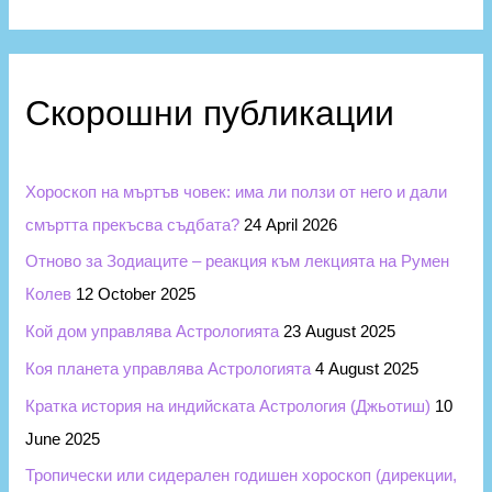
e
р
a
и
r
и
c
Скорошни публикации
h
f
Хороскоп на мъртъв човек: има ли ползи от него и дали
o
смъртта прекъсва съдбата?
24 April 2026
r
Отново за Зодиаците – реакция към лекцията на Румен
:
Колев
12 October 2025
Кой дом управлява Астрологията
23 August 2025
Коя планета управлява Астрологията
4 August 2025
Кратка история на индийската Астрология (Джьотиш)
10
June 2025
Тропически или сидерален годишен хороскоп (дирекции,