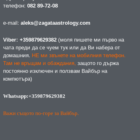
телефон:
082 89-72-08
е-mail:
aleks@zagataastrology.com
Viber: +359879629382
(моля пишете ми първо на
чата преди да се чуем тук или да Ви набера от
домашния.
НЕ ми звънете на мобилния телефон.
Там не връщам и обаждания,
защото го държа
постоянно изключен и ползвам Вайбър на
компютъра)
Whatsapp:+359879629382
Важи същото по-горе за Вайбър.