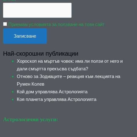
Приемам условията за ползване на този сайт
Най-скорошни публикации
Хороскоп на мъртъв човек: има ли ползи от него и
дали смъртта прекъсва съдбата?
Отново за Зодиаците – реакция към лекцията на
Румен Колев
Кой дом управлява Астрологията
Коя планета управлява Астрологията
Астрологични услуги: