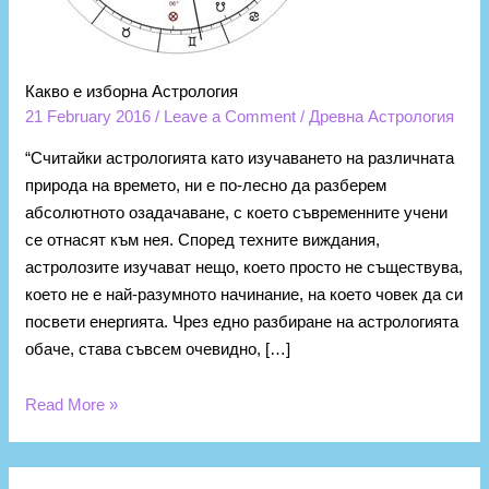
Какво е изборна Астрология
21 February 2016
/
Leave a Comment
/
Древна Астрология
“Считайки астрологията като изучаването на различната
природа на времето, ни е по-лесно да разберем
абсолютното озадачаване, с което съвременните учени
се отнасят към нея. Според техните виждания,
астролозите изучават нещо, което просто не съществува,
което не е най-разумното начинание, на което човек да си
посвети енергията. Чрез едно разбиране на астрологията
обаче, става съвсем очевидно, […]
Read More »
К