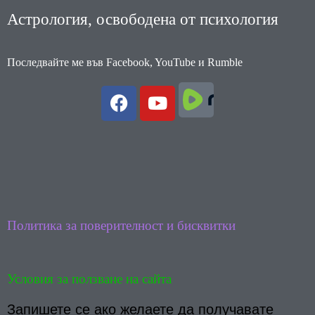
Астрология, освободена от психология
Последвайте ме във Facebook, YouTube и Rumble
F
Y
a
o
c
u
e
t
b
u
o
b
o
e
k
Политика за поверителност и бисквитки
Условия за ползване на сайта
Запишете се ако желаете да получавате