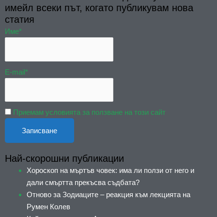
имейл всеки път, когато публикувам нова
статия
Име*
E-mail*
Приемам условията за ползване на този сайт
Най-скорошни публикации
Хороскоп на мъртъв човек: има ли ползи от него и
дали смъртта прекъсва съдбата?
Отново за Зодиаците – реакция към лекцията на
Румен Колев