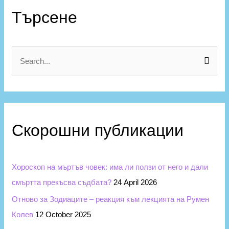
а
Търсене
т
е
г
S
о
e
р
a
и
r
и
c
Скорошни публикации
h
f
Хороскоп на мъртъв човек: има ли ползи от него и дали
o
смъртта прекъсва съдбата?
24 April 2026
r
Отново за Зодиаците – реакция към лекцията на Румен
:
Колев
12 October 2025