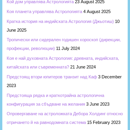
Кой дом управлява Астрологията
23 August 2025
Коя планета управлява Астрологията
4 August 2025
Кратка история на индийската Астрология (Джьотиш)
10
June 2025
Тропически или сидерален годишен хороскоп (дирекции,
профекции, революции)
11 July 2024
Коя е най духовната Астрология: древната, индийската,
китайската или съвременната?
21 June 2024
Предстоящ втори юпитеров транзит над Каф
3 December
2023
Предстояща рядка и краткотрайна астрологична
конфигурация за сбъдване на желания
3 June 2023
Опровергаване на астроложката Дебора Холдинг относно
отричането й на равнодомната система
15 February 2023