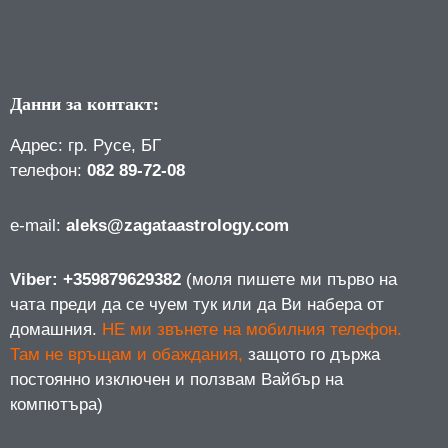
Данни за контакт:
Адрес: гр. Русе, БГ
телефон:
082 89-72-08
е-mail:
aleks@zagataastrology.com
Viber: +359879629382
(моля пишете ми първо на
чата преди да се чуем тук или да Ви набера от
домашния.
НЕ ми звънете на мобилния телефон.
Там не връщам и обаждания,
защото го държа
постоянно изключен и ползвам Вайбър на
компютъра)