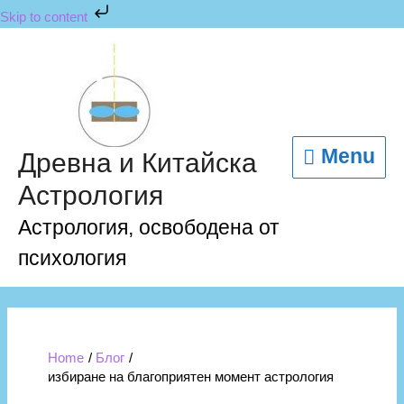
Skip
Skip to content
to
content
Menu
Menu
Древна и Китайска
Астрология
Астрология, освободена от
психология
Home
Блог
избиране на благоприятен момент астрология