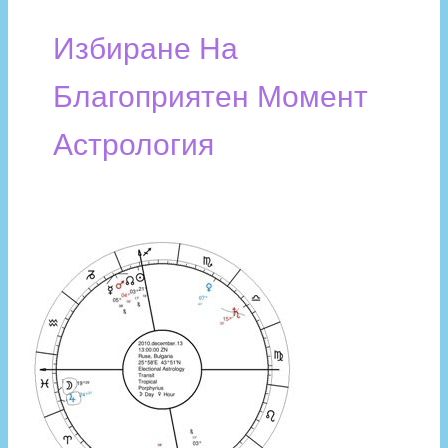
Избиране На
Благоприятен Момент
Астрология
Какво
е
изборна
Астрология