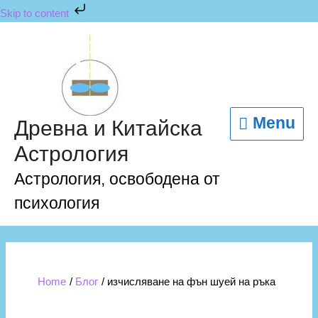
Skip
Skip to content
to
content
Menu
Menu
Древна и Китайска
Астрология
Астрология, освободена от
психология
Home
Блог
изчисляване на фън шуей на ръка