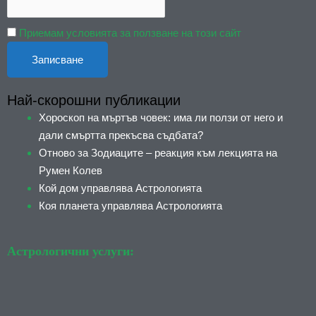
Приемам условията за ползване на този сайт
Най-скорошни публикации
Хороскоп на мъртъв човек: има ли ползи от него и
дали смъртта прекъсва съдбата?
Отново за Зодиаците – реакция към лекцията на
Румен Колев
Кой дом управлява Астрологията
Коя планета управлява Астрологията
Астрологични услуги: