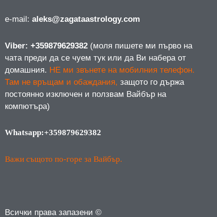
е-mail:
aleks@zagataastrology.com
Viber: +359879629382
(моля пишете ми първо на
чата преди да се чуем тук или да Ви набера от
домашния.
НЕ ми звънете на мобилния телефон.
Там не връщам и обаждания,
защото го държа
постоянно изключен и ползвам Вайбър на
компютъра)
Whatsapp:+359879629382
Важи същото по-горе за Вайбър.
Всички права запазени ©