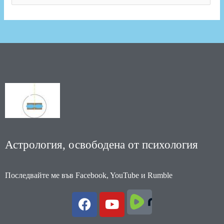
Астрология, освободена от психология
Последвайте ме във Facebook, YouTube и Rumble
F
Y
a
o
c
u