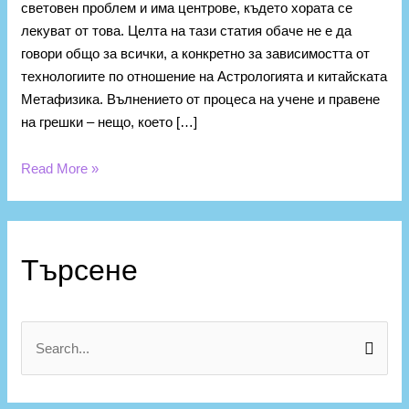
световен проблем и има центрове, където хората се
лекуват от това. Целта на тази статия обаче не е да
говори общо за всички, а конкретно за зависимостта от
технологиите по отношение на Астрологията и китайската
Метафизика. Вълнението от процеса на учене и правене
на грешки – нещо, което […]
Read More »
К
а
Търсене
т
е
г
S
о
e
р
a