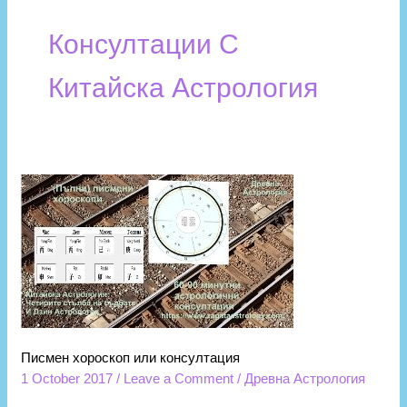
Консултации С
Китайска Астрология
Писмен
хороскоп
или
консултация
Писмен хороскоп или консултация
1 October 2017
/
Leave a Comment
/
Древна Астрология