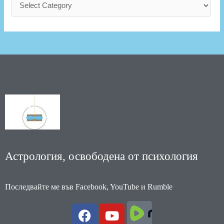
Астрология, освободена от психология
Последвайте ме във Facebook, YouTube и Rumble
F
Y
a
o