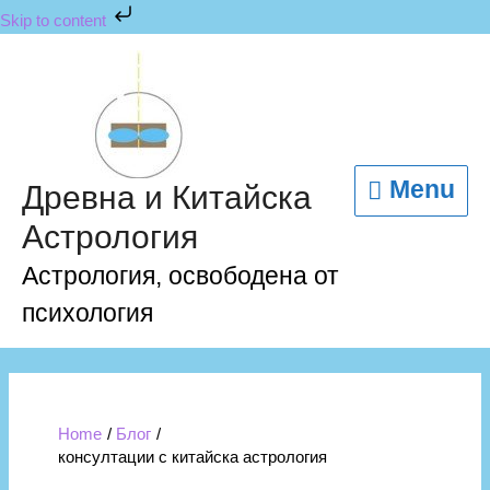
Skip
Skip to content
to
content
Menu
Menu
Древна и Китайска
Астрология
Астрология, освободена от
психология
Home
Блог
консултации с китайска астрология