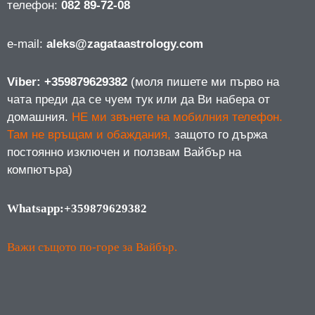
телефон:
082 89-72-08
е-mail:
aleks@zagataastrology.com
Viber: +359879629382
(моля пишете ми първо на
чата преди да се чуем тук или да Ви набера от
домашния.
НЕ ми звънете на мобилния телефон.
Там не връщам и обаждания,
защото го държа
постоянно изключен и ползвам Вайбър на
компютъра)
Whatsapp:+359879629382
Важи същото по-горе за Вайбър.