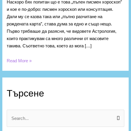
Наскоро бях попитан що е това „пълен писмен хороскоп”
и кое е по-добро: писмен хороскоп или консултация.
Дали му се казва така или „пълно разчитане на
рождената карта”, става дума за едно и също нещо.
Първо трябваше да разясня, че видовете Астрология,
които практикувам са много различни от масовите
такива. Съответно това, което аз мога […]
Read More »
К
а
Търсене
т
е
г
S
о
e