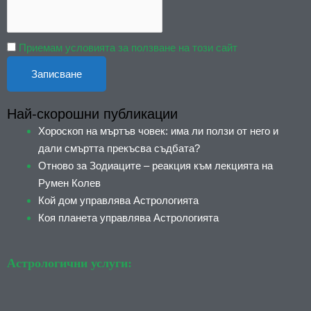
Приемам условията за ползване на този сайт
Най-скорошни публикации
Хороскоп на мъртъв човек: има ли ползи от него и
дали смъртта прекъсва съдбата?
Отново за Зодиаците – реакция към лекцията на
Румен Колев
Кой дом управлява Астрологията
Коя планета управлява Астрологията
Астрологични услуги: