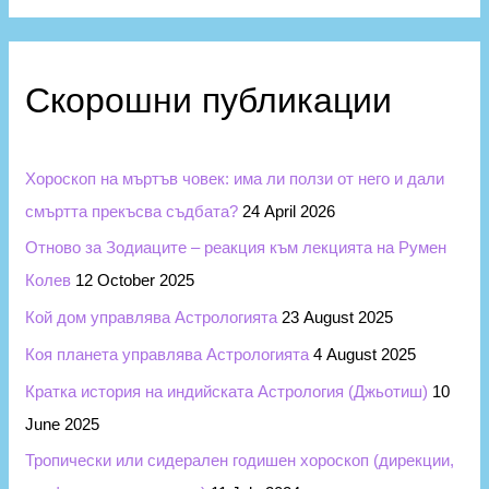
р
a
и
r
и
c
Скорошни публикации
h
f
Хороскоп на мъртъв човек: има ли ползи от него и дали
o
смъртта прекъсва съдбата?
24 April 2026
r
Отново за Зодиаците – реакция към лекцията на Румен
:
Колев
12 October 2025
Кой дом управлява Астрологията
23 August 2025
Коя планета управлява Астрологията
4 August 2025
Кратка история на индийската Астрология (Джьотиш)
10
June 2025
Тропически или сидерален годишен хороскоп (дирекции,