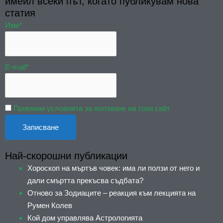
имейл всеки път, когато публикувам нова
статия
Име*
E-mail*
Приемам условията за ползване на този сайт
Най-скорошни публикации
Хороскоп на мъртъв човек: има ли ползи от него и
дали смъртта прекъсва съдбата?
Отново за Зодиаците – реакция към лекцията на
Румен Колев
Кой дом управлява Астрологията