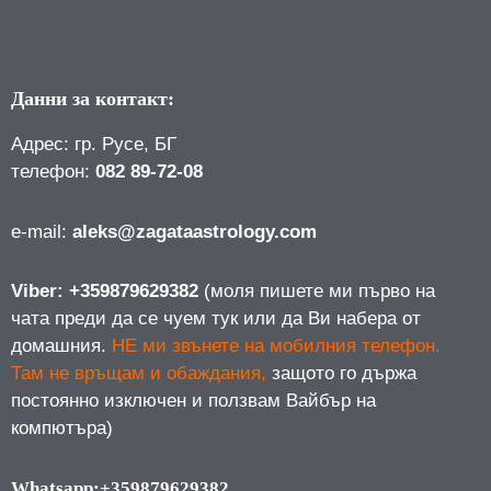
Данни за контакт:
Адрес: гр. Русе, БГ
телефон:
082 89-72-08
е-mail:
aleks@zagataastrology.com
Viber: +359879629382
(моля пишете ми първо на
чата преди да се чуем тук или да Ви набера от
домашния.
НЕ ми звънете на мобилния телефон.
Там не връщам и обаждания,
защото го държа
постоянно изключен и ползвам Вайбър на
компютъра)
Whatsapp:+359879629382