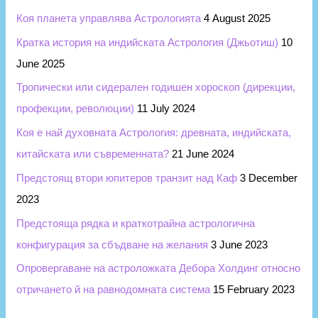
Коя планета управлява Астрологията
4 August 2025
Кратка история на индийската Астрология (Джьотиш)
10
June 2025
Тропически или сидерален годишен хороскоп (дирекции,
профекции, революции)
11 July 2024
Коя е най духовната Астрология: древната, индийската,
китайската или съвременната?
21 June 2024
Предстоящ втори юпитеров транзит над Каф
3 December
2023
Предстояща рядка и краткотрайна астрологична
конфигурация за сбъдване на желания
3 June 2023
Опровергаване на астроложката Дебора Холдинг относно
отричането й на равнодомната система
15 February 2023