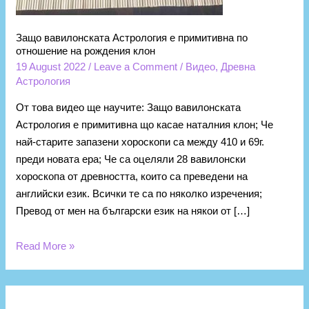
Защо вавилонската Астрология е примитивна по
отношение на рождения клон
19 August 2022
/
Leave a Comment
/
Видео
,
Древна
Астрология
От това видео ще научите: Защо вавилонската
Астрология е примитивна що касае наталния клон; Че
най-старите запазени хороскопи са между 410 и 69г.
преди новата ера; Че са оцеляли 28 вавилонски
хороскопа от древността, които са преведени на
английски език. Всички те са по няколко изречения;
Превод от мен на български език на някои от […]
Read More »
К