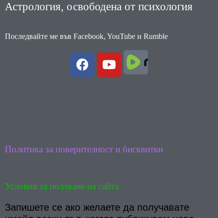
Астрология, освободена от психология
Последвайте ме във Facebook, YouTube и Rumble
F
Y
a
o
c
u
e
t
b
u
o
b
o
e
k
Политика за поверителност и бисквитки
Условия за ползване на сайта
Запишете се ако желаете да получавате