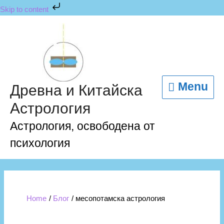
Skip
Skip to content
to
content
Menu
Menu
Древна и Китайска
Астрология
Астрология, освободена от
психология
Home
Блог
месопотамска астрология