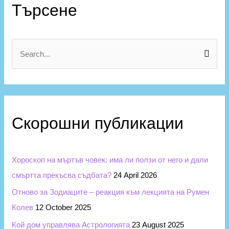
а
Търсене
т
е
г
S
о
e
р
a
и
r
и
c
Скорошни публикации
h
f
Хороскоп на мъртъв човек: има ли ползи от него и дали
o
смъртта прекъсва съдбата?
24 April 2026
r
Отново за Зодиаците – реакция към лекцията на Румен
:
Колев
12 October 2025
Кой дом управлява Астрологията
23 August 2025