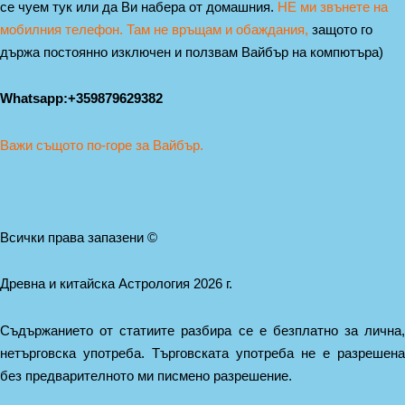
се чуем тук или да Ви набера от домашния.
НЕ ми звънете на
мобилния телефон. Там не връщам и обаждания,
защото го
държа постоянно изключен и ползвам Вайбър на компютъра)
Whatsapp:+359879629382
Важи същото по-горе за Вайбър.
Всички права запазени ©
Древна и китайска Астрология 2026 г.
Съдържанието от статиите разбира се е безплатно за лична,
нетърговска употреба.
Търговската употреба не е разрешена
без предварителното ми писмено разрешение.