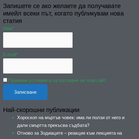
Запишете се ако желаете да получавате
имейл всеки път, когато публикувам нова
статия
Име*
E-mail*
Приемам условията за ползване на този сайт
Най-скорошни публикации
Хороскоп на мъртъв човек: има ли ползи от него и
дали смъртта прекъсва съдбата?
Отново за Зодиаците – реакция към лекцията на