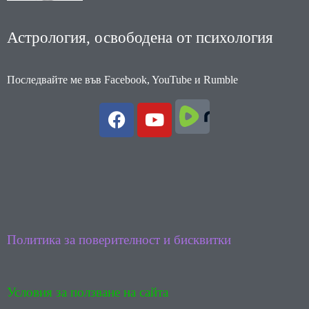
Астрология, освободена от психология
Последвайте ме във Facebook, YouTube и Rumble
F
Y
a
o
c
u
e
t
b
u
o
b
o
e
k
Политика за поверителност и бисквитки
Условия за ползване на сайта