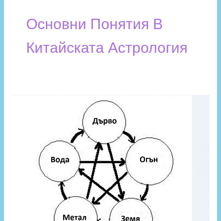
Основни Понятия В
Китайската Астрология
Четирите
стълба
на
съдбата:
въведение
и
основни
термини