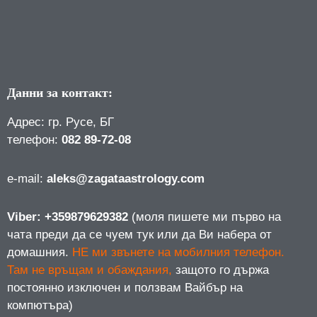
Данни за контакт:
Адрес: гр. Русе, БГ
телефон:
082 89-72-08
е-mail:
aleks@zagataastrology.com
Viber: +359879629382
(моля пишете ми първо на
чата преди да се чуем тук или да Ви набера от
домашния.
НЕ ми звънете на мобилния телефон.
Там не връщам и обаждания,
защото го държа
постоянно изключен и ползвам Вайбър на
компютъра)