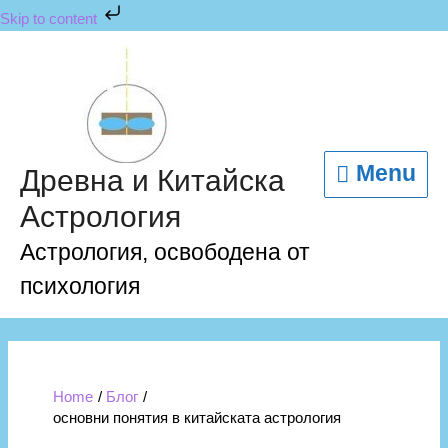
Skip
Skip to content
to
content
Menu
Menu
Древна и Китайска
Астрология
Астрология, освободена от
психология
Home
Блог
основни понятия в китайската астрология