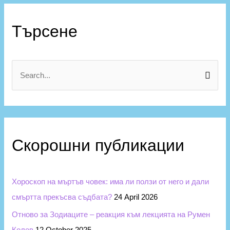
К
а
Търсене
т
е
г
S
о
e
р
a
и
r
и
c
Скорошни публикации
h
f
Хороскоп на мъртъв човек: има ли ползи от него и дали
o
смъртта прекъсва съдбата?
24 April 2026
r
Отново за Зодиаците – реакция към лекцията на Румен
:
Колев
12 October 2025