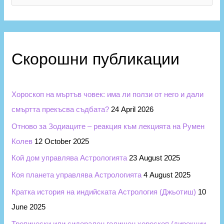
о
e
р
a
и
r
и
c
Скорошни публикации
h
f
Хороскоп на мъртъв човек: има ли ползи от него и дали
o
смъртта прекъсва съдбата?
24 April 2026
r
Отново за Зодиаците – реакция към лекцията на Румен
:
Колев
12 October 2025
Кой дом управлява Астрологията
23 August 2025
Коя планета управлява Астрологията
4 August 2025
Кратка история на индийската Астрология (Джьотиш)
10
June 2025
Тропически или сидерален годишен хороскоп (дирекции,