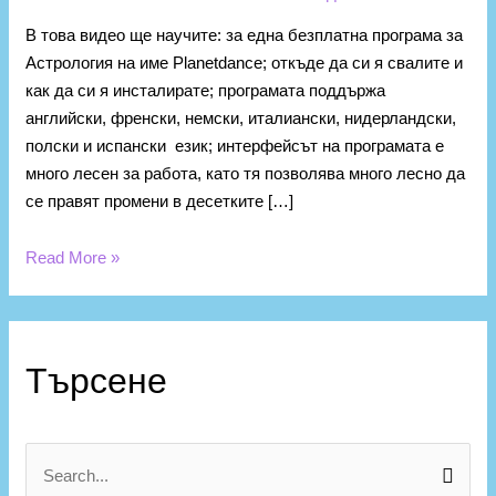
В това видео ще научите: за една безплатна програма за
Астрология на име Planetdance; откъде да си я свалите и
как да си я инсталирате; програмата поддържа
английски, френски, немски, италиански, нидерландски,
полски и испански език; интерфейсът на програмата е
много лесен за работа, като тя позволява много лесно да
се правят промени в десетките […]
Read More »
К
а
Търсене
т
е
г
S