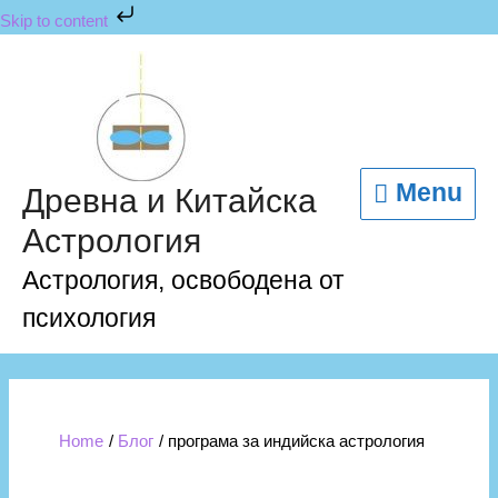
Skip
Skip to content
to
content
Menu
Menu
Древна и Китайска
Астрология
Астрология, освободена от
психология
Home
Блог
програма за индийска астрология