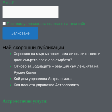
E-mail*
Приемам условията за ползване на този сайт
Най-скорошни публикации
Хороскоп на мъртъв човек: има ли ползи от него и
дали смъртта прекъсва съдбата?
Отново за Зодиаците – реакция към лекцията на
Румен Колев
Кой дом управлява Астрологията
Коя планета управлява Астрологията
Астрологични услуги: