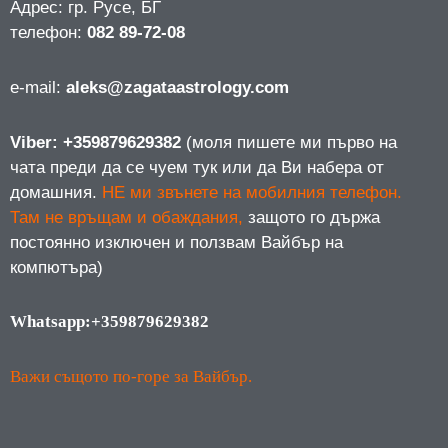
Адрес: гр. Русе, БГ
телефон:
082 89-72-08
е-mail:
aleks@zagataastrology.com
Viber: +359879629382
(моля пишете ми първо на
чата преди да се чуем тук или да Ви набера от
домашния.
НЕ ми звънете на мобилния телефон.
Там не връщам и обаждания,
защото го държа
постоянно изключен и ползвам Вайбър на
компютъра)
Whatsapp:+359879629382
Важи същото по-горе за Вайбър.