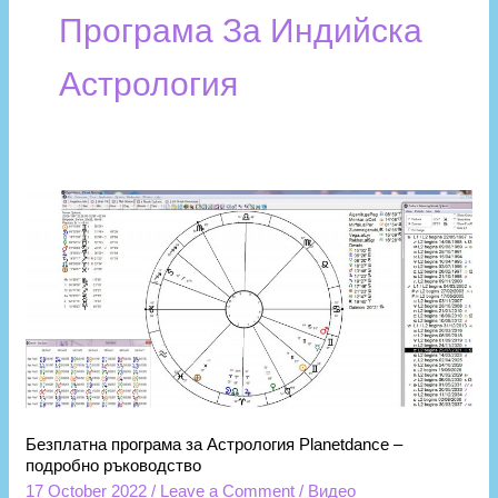
Програма За Индийска
Астрология
Безплатна
програма
за
Астрология
Planetdance
–
подробно
ръководство
Безплатна програма за Астрология Planetdance –
подробно ръководство
17 October 2022
/
Leave a Comment
/
Видео