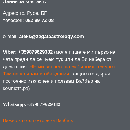
Данни за контакт:
Адрес: гр. Русе, БГ
телефон:
082 89-72-08
е-mail:
aleks@zagataastrology.com
Viber: +359879629382
(моля пишете ми първо на
чата преди да се чуем тук или да Ви набера от
домашния.
НЕ ми звънете на мобилния телефон.
Там не връщам и обаждания,
защото го държа
постоянно изключен и ползвам Вайбър на
компютъра)
Whatsapp:+359879629382
Важи същото по-горе за Вайбър.