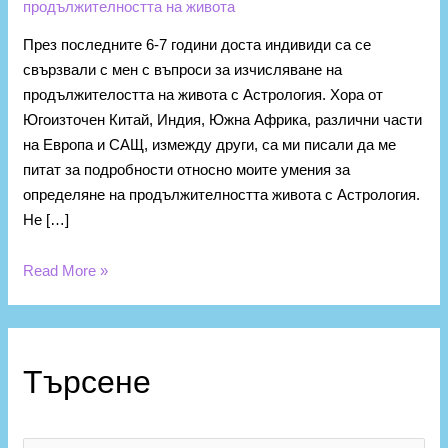
продължителността на живота
През последните 6-7 години доста индивиди са се
свързвали с мен с въпроси за изчисляване на
продължителостта на живота с Астрология. Хора от
Югоизточен Китай, Индия, Южна Африка, различни части
на Европа и САЩ, измежду други, са ми писали да ме
питат за подробности относно моите умения за
определяне на продължителността живота с Астрология.
Не […]
Read More »
К
а
Търсене
т
е