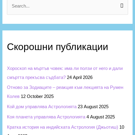
г
S
о
e
р
a
и
r
и
c
Скорошни публикации
h
f
Хороскоп на мъртъв човек: има ли ползи от него и дали
o
смъртта прекъсва съдбата?
24 April 2026
r
Отново за Зодиаците – реакция към лекцията на Румен
:
Колев
12 October 2025
Кой дом управлява Астрологията
23 August 2025
Коя планета управлява Астрологията
4 August 2025
Кратка история на индийската Астрология (Джьотиш)
10