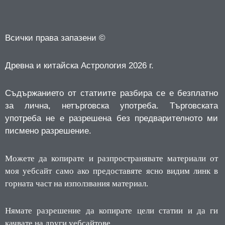
Всички права запазени ©
Древна и китайска Астрология 2026 г.
Съдържанието от статиите разбира се е безплатно
за лична, нетърговска употреба.
Търговската
употреба не е разрешена без предварителното ми
писмено разрешение.
Можете да копирате и разпространявате материали от
моя уебсайт само ако предоставяте ясно видим линк в
горната част на използвания материал.
Нямате разрешение да копирате цели статии и да ги
качвате на други уебсайтове.