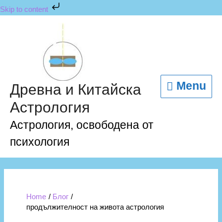
Skip
Skip to content
to
content
Menu
Menu
Древна и Китайска
Астрология
Астрология, освободена от
психология
Home
Блог
продължителност на живота астрология