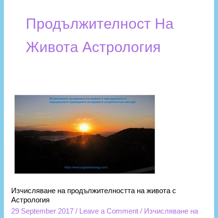
Продължителност На
Живота Астрология
Изчисляване
на
продължителността
на
живота
с
Астрология
Изчисляване на продължителността на живота с
Астрология
29 September 2017
/
Leave a Comment
/
Изчисляване на