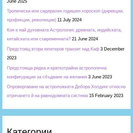
June 2025
Тропически или сидерален годишен хороскоп (дирекции,
профекции, революции)
11 July 2024
Коя е най духовната Астрология: древната, индийската,
китайската или съвременната?
21 June 2024
Предстоящ втори юпитеров транзит над Каф
3 December
2023
Предстояща рядка и краткотрайна астрологична
конфигурация за сбъдване на желания
3 June 2023
Опровергаване на астроложката Дебора Холдинг относно
отричането й на равнодомната система
15 February 2023
Категории