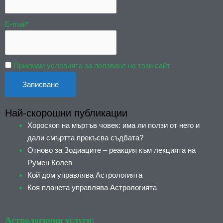
E-mail*
Приемам условията за ползване на този сайт
Най-скорошни публикации
Хороскоп на мъртъв човек: има ли ползи от него и
дали смъртта прекъсва съдбата?
Отново за Зодиаците – реакция към лекцията на
Румен Колев
Кой дом управлява Астрологията
Коя планета управлява Астрологията
Астрологични услуги: