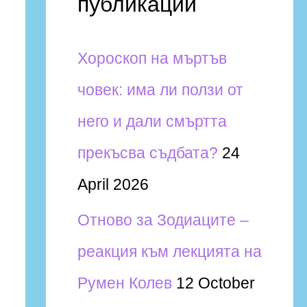
публикации
h
f
Хороскоп на мъртъв
o
човек: има ли ползи от
r
него и дали смъртта
:
прекъсва съдбата?
24
April 2026
Отново за Зодиаците –
реакция към лекцията на
Румен Колев
12 October