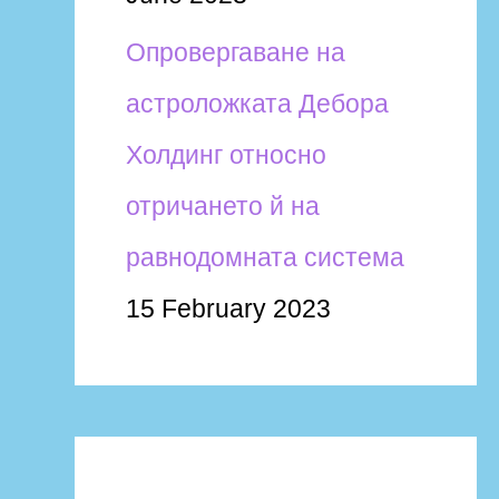
Опровергаване на
астроложката Дебора
Холдинг относно
отричането й на
равнодомната система
15 February 2023