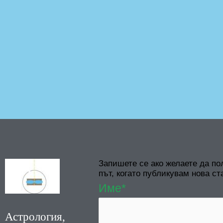
Запишете се ако желаете да по
път, когато публикувам нова ст
Име*
Астрология,