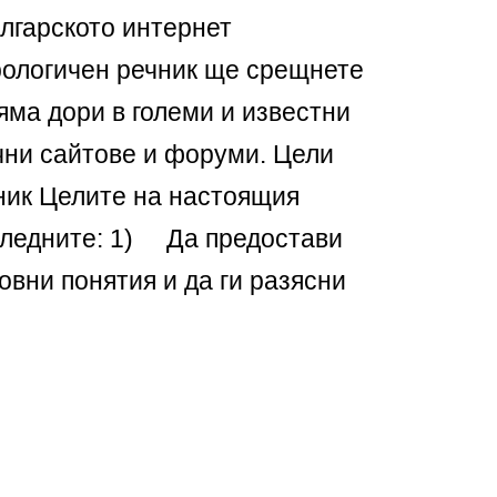
ългарското интернет
рологичен речник ще срещнете
няма дори в големи и известни
чни сайтове и форуми. Цели
ник Целите на настоящия
следните: 1) Да предостави
овни понятия и да ги разясни