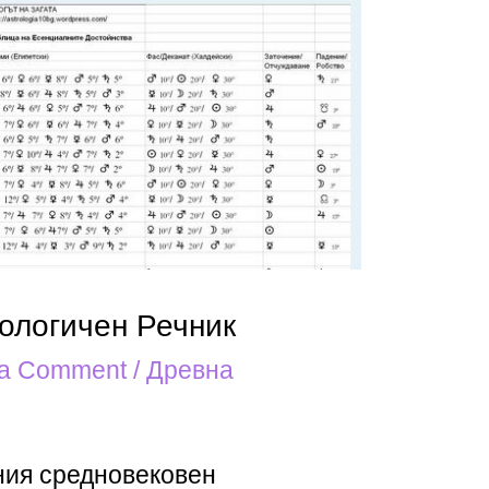
ологичен Речник
 a Comment
/
Древна
ния средновековен