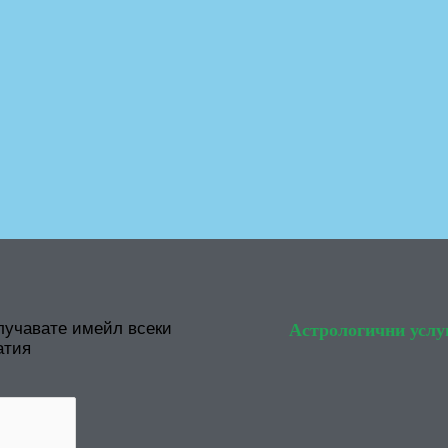
лучавате имейл всеки
Астрологични услу
атия