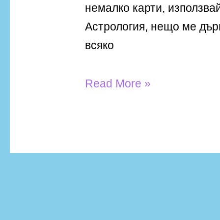
немалко карти, използва
Астрология, нещо ме дър
всяко
Read More »