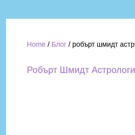
Home
Блог
робърт шмидт астр
Робърт Шмидт Астролог