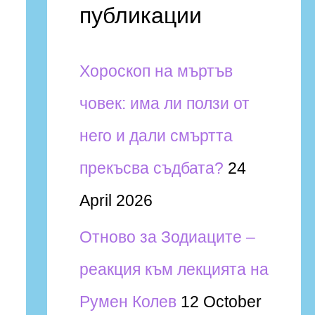
и
h
публикации
f
Хороскоп на мъртъв
o
човек: има ли ползи от
r
него и дали смъртта
:
прекъсва съдбата?
24
April 2026
Отново за Зодиаците –
реакция към лекцията на
Румен Колев
12 October