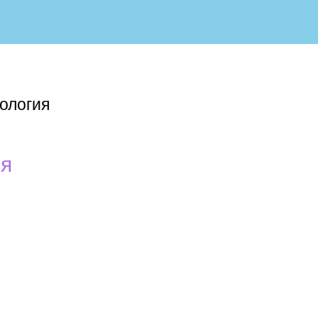
ология
ия