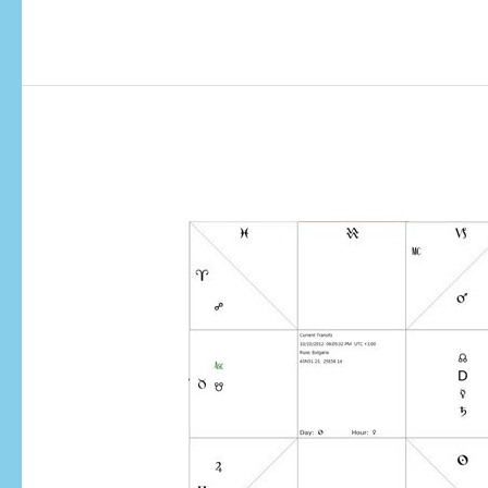
Елинистична
Астрология:
философия,
език
и
фундаменти