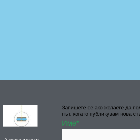
Запишете се ако желаете да по
път, когато публикувам нова ст
Име*