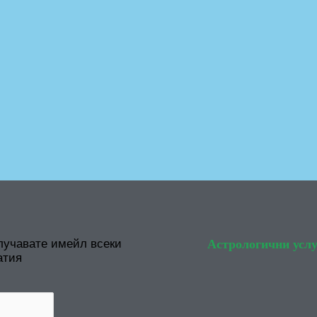
лучавате имейл всеки
Астрологични услу
атия