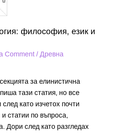
огия: философия, език и
 a Comment
/
Древна
 секцията за елинистична
апиша тази статия, но все
 след като изчетох почти
 и статии по въпроса,
а. Дори след като разгледах