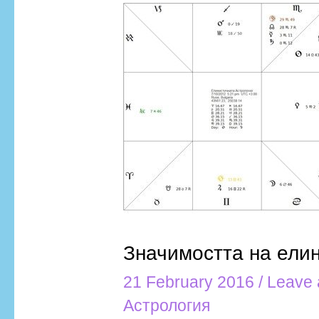
Значимостта
на
елинистичната
Астрология
Значимостта на ели
21 February 2016
/
Leave
Астрология