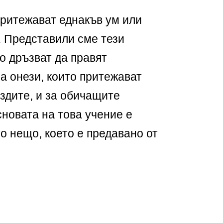
притежават еднакъв ум или
. Представили сме тези
о дръзват да правят
а онези, които притежават
ездите, и за обичащите
сновата на това учение е
о нещо, което е предавано от