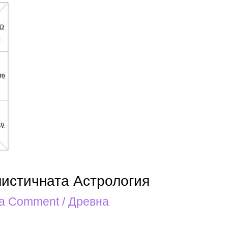
нистичната Астрология
 a Comment
/
Древна