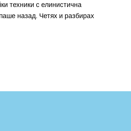
йки техники с елинистична
паше назад. Четях и разбирах