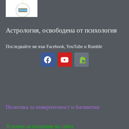
Астрология, освободена от психология
Последвайте ме във Facebook, YouTube и Rumble
F
Y
a
o
c
u
e
t
b
u
o
b
o
e
k
Политика за поверителност и бисквитки
Условия за ползване на сайта