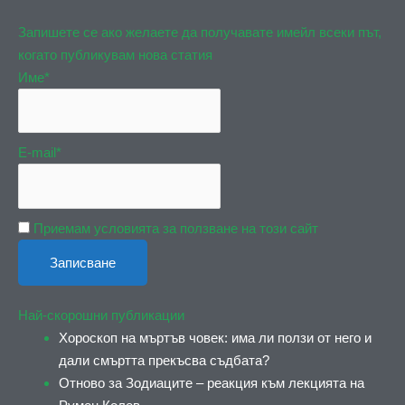
Запишете се ако желаете да получавате имейл всеки път,
когато публикувам нова статия
Име*
E-mail*
Приемам условията за ползване на този сайт
Най-скорошни публикации
Хороскоп на мъртъв човек: има ли ползи от него и
дали смъртта прекъсва съдбата?
Отново за Зодиаците – реакция към лекцията на