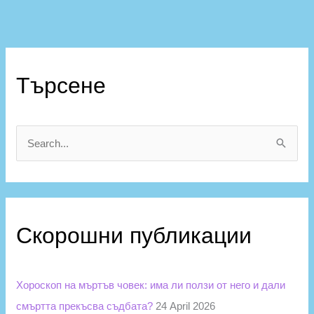
К
а
Търсене
т
е
г
S
о
e
р
a
и
r
и
Скорошни публикации
c
h
f
Хороскоп на мъртъв човек: има ли ползи от него и дали
o
смъртта прекъсва съдбата?
24 April 2026