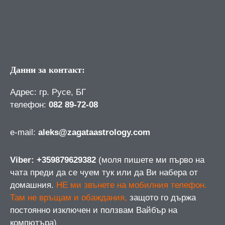
Данни за контакт:
Адрес: гр. Русе, БГ
телефон:
082 89-72-08
е-mail:
aleks@zagataastrology.com
Viber: +359879629382
(моля пишете ми първо на
чата преди да се чуем тук или да Ви набера от
домашния.
НЕ ми звънете на мобилния телефон.
Там не връщам и обаждания,
защото го държа
постоянно изключен и ползвам Вайбър на
компютъра)