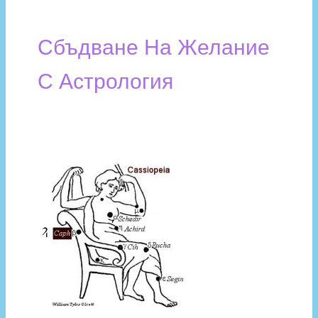
Сбъдване На Желание
С Астрология
Предстояща
рядка
и
краткотрайна
астрологична
конфигурация
за
сбъдване
на
желания