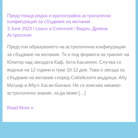
Предстояща рядка и краткотрайна астрологична
конфигурация за сбъдване на желания
3 June 2023
/
Leave a Comment
/
Видео
,
Древна
Астрология
Предстои образуването на астрологична конфигурация
за сбъдване на желания. Тя е под формата на транзит на
Юпитер над звездата Каф, бета Касиопея. Случва се
веднъж на 12 години и трае 10-12 дни. Това е звезда за
сбъдване на желания според Сабейските мъдреци, Абу
Ма’шар и Абул-Хасан-Бихаки. Не се изисква никакво
астрологично знание, за да може […]
Read More »