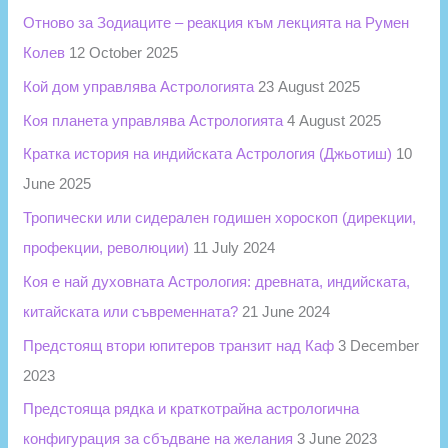
r
Отново за Зодиаците – реакция към лекцията на Румен
:
Колев
12 October 2025
Кой дом управлява Астрологията
23 August 2025
Коя планета управлява Астрологията
4 August 2025
Кратка история на индийската Астрология (Джьотиш)
10
June 2025
Тропически или сидерален годишен хороскоп (дирекции,
профекции, революции)
11 July 2024
Коя е най духовната Астрология: древната, индийската,
китайската или съвременната?
21 June 2024
Предстоящ втори юпитеров транзит над Каф
3 December
2023
Предстояща рядка и краткотрайна астрологична
конфигурация за сбъдване на желания
3 June 2023