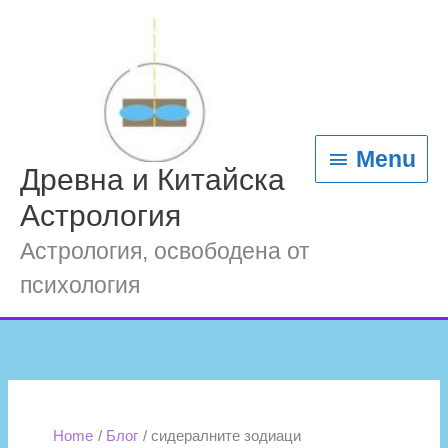
Skip
content
Menu
to
content
Menu
Древна и Китайска
Астрология
Астрология, освободена от
психология
Home
Блог
сидералните зодиаци