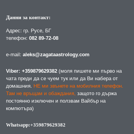
Данни за контакт:
Адрес: гр. Русе, БГ
телефон:
082 89-72-08
е-mail:
aleks@zagataastrology.com
Viber: +359879629382
(моля пишете ми първо на
чата преди да се чуем тук или да Ви набера от
домашния.
НЕ ми звънете на мобилния телефон.
Там не връщам и обаждания,
защото го държа
постоянно изключен и ползвам Вайбър на
компютъра)
Whatsapp:+359879629382