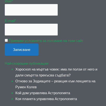
Име*
E-mail*
Приемам условията за ползване на този сайт
Най-скорошни публикации
Хороскоп на мъртъв човек: има ли ползи от него и
дали смъртта прекъсва съдбата?
Отново за Зодиаците – реакция към лекцията на
Румен Колев
Кой дом управлява Астрологията
Коя планета управлява Астрологията