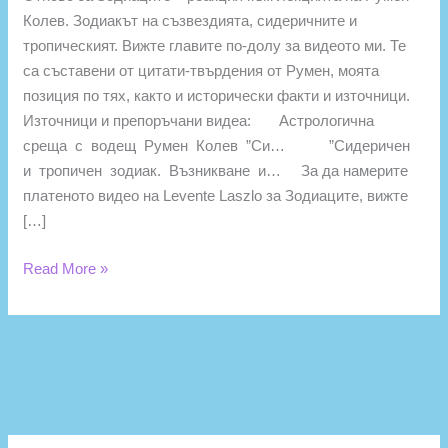
Колев. Зодиакът на съзвездията, сидеричните и
тропическият. Вижте главите по-долу за видеото ми. Те
са съставени от цитати-твърдения от Румен, моята
позиция по тях, както и исторически факти и източници.
Източници и препоръчани видеа: Астрологична
среща с водещ Румен Колев ”Си… ”Сидеричен
и тропичен зодиак. Възникване и… За да намерите
платеното видео на Levente Laszlo за Зодиаците, вижте
[…]
Read More »