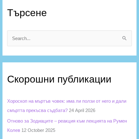
К
а
Търсене
т
е
г
S
о
e
р
a
и
r
и
Скорошни публикации
c
h
f
Хороскоп на мъртъв човек: има ли ползи от него и дали
o
смъртта прекъсва съдбата?
24 April 2026
r
Отново за Зодиаците – реакция към лекцията на Румен
:
Колев
12 October 2025