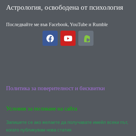
Астрология, освободена от психология
Последвайте ме във Facebook, YouTube и Rumble
F
Y
a
o
c
u
e
t
b
u
o
b
o
e
k
Политика за поверителност и бисквитки
Условия за ползване на сайта
Запишете се ако желаете да получавате имейл всеки път,
когато публикувам нова статия