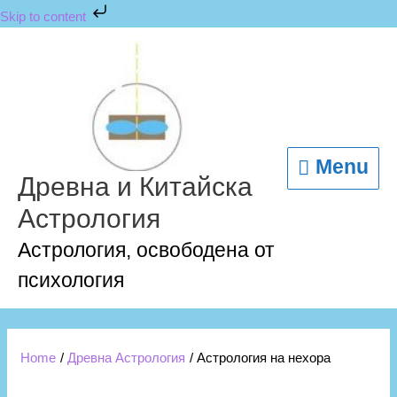
Skip
Skip to content
to
content
Menu
Menu
Древна и Китайска
Астрология
Астрология, освободена от
психология
Home
Древна Астрология
Астрология на нехора