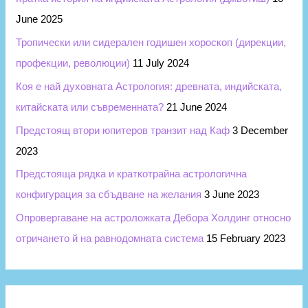
June 2025
Тропически или сидерален годишен хороскоп (дирекции,
профекции, революции)
11 July 2024
Коя е най духовната Астрология: древната, индийската,
китайската или съвременната?
21 June 2024
Предстоящ втори юпитеров транзит над Каф
3 December
2023
Предстояща рядка и краткотрайна астрологична
конфигурация за сбъдване на желания
3 June 2023
Опровергаване на астроложката Дебора Холдинг относно
отричането й на равнодомната система
15 February 2023