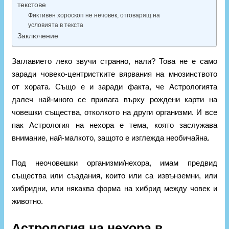
текстове
Фиктивен хороскоп не нечовек, отговарящ на
условията в текста
Заключение
Заглавието леко звучи странно, нали? Това не е само
заради човеко-центристките вярвания на мнозинството
от хората. Също е и заради факта, че Астрологията
далеч най-много се прилага върху рождени карти на
човешки същества, отколкото на други организми. И все
пак Астрология на нехора е тема, която заслужава
внимание, най-малкото, защото е изглежда необичайна.
Под неочовешки организми/нехора, имам предвид
същества или създания, които или са извънземни, или
хибридни, или някаква форма на хибрид между човек и
животно.
Астрология на нехора в