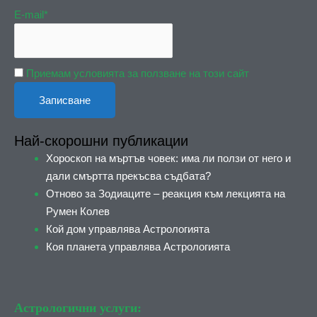
E-mail*
Приемам условията за ползване на този сайт
Най-скорошни публикации
Хороскоп на мъртъв човек: има ли ползи от него и
дали смъртта прекъсва съдбата?
Отново за Зодиаците – реакция към лекцията на
Румен Колев
Кой дом управлява Астрологията
Коя планета управлява Астрологията
Астрологични услуги: