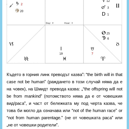
Където в горния линк преводът казва”: “the birth will in that
case not be human” (раждането в този случай няма да е
на човек), на Шмидт превода казва: „“the offspring will not
be from mankind” (потомството няма да е от човешкия
вид/раса”, и част от бележката му под черта казва, че
това би могло да означава или “not of the human race” or
“not from human parentage.” (не от човешката раса” или
„не от човешки родители”.