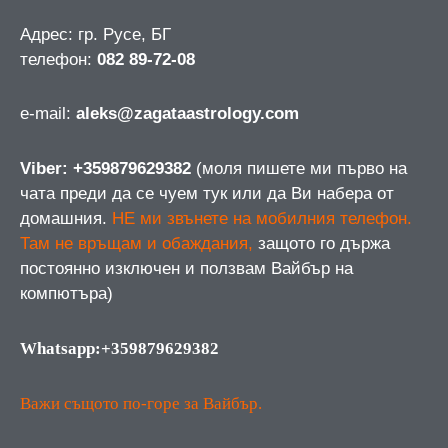
Адрес: гр. Русе, БГ
телефон:
082 89-72-08
е-mail:
aleks@zagataastrology.com
Viber: +359879629382
(моля пишете ми първо на
чата преди да се чуем тук или да Ви набера от
домашния.
НЕ ми звънете на мобилния телефон.
Там не връщам и обаждания,
защото го държа
постоянно изключен и ползвам Вайбър на
компютъра)
Whatsapp:+359879629382
Важи същото по-горе за Вайбър.