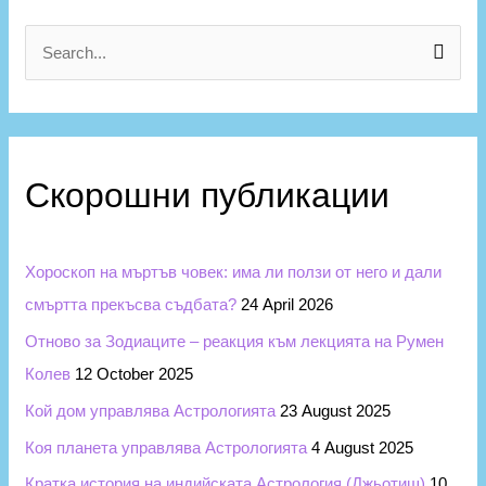
е
г
S
о
e
р
a
и
r
и
Скорошни публикации
c
h
f
Хороскоп на мъртъв човек: има ли ползи от него и дали
o
смъртта прекъсва съдбата?
24 April 2026
r
Отново за Зодиаците – реакция към лекцията на Румен
:
Колев
12 October 2025
Кой дом управлява Астрологията
23 August 2025
Коя планета управлява Астрологията
4 August 2025
Кратка история на индийската Астрология (Джьотиш)
10