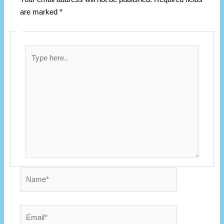
are marked
*
Type
here..
Name*
Email*