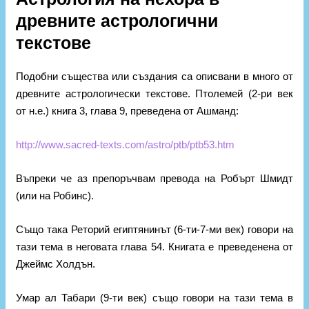
древните астрологични
текстове
Подобни същества или създания са описвани в много от
древните астрологически текстове. Птолемей (2-ри век
от н.е.) книга 3, глава 9, преведена от Ашманд:
http://www.sacred-texts.com/astro/ptb/ptb53.htm
Въпреки че аз препоръчвам превода на Робърт Шмидт
(или на Робинс).
Също така Реторий египтянинът (6-ти-7-ми век) говори на
тази тема в неговата глава 54. Книгата е преведенена от
Джеймс Холдън.
Умар ал Табари (9-ти век) също говори на тази тема в