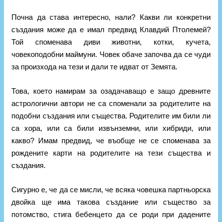
Почна да става интересно, нали? Какви ли конкретни
създания може да е имал предвид Клавдий Птолемей?
Той споменава диви животни, котки, кучета,
човекоподобни маймуни. Човек обаче започва да се чуди
за произхода на тези и дали те идват от Земята.
Това, което намирам за озадачаващо е защо древните
астрологични автори не са споменали за родителите на
подобни създания или същества. Родителите им били ли
са хора, или са били извънземни, или хибриди, или
какво? Имам предвид, че въобще не се споменава за
рождените карти на родителите на тези същества и
създания.
Сигурно е, че да се мисли, че всяка човешка партньорска
двойка ще има такова създание или същество за
потомство, стига бебенцето да се роди при дадените