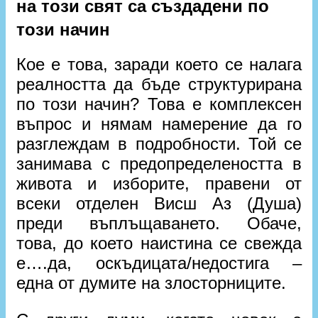
на този свят са създадени по
този начин
Кое е това, заради което се налага
реалността да бъде структурирана
по този начин? Това е комплексен
въпрос и нямам намерение да го
разглеждам в подробности. Той се
занимава с предопределеността в
живота и изборите, правени от
всеки отделен Висш Аз (Душа)
преди въплъщаването. Обаче,
това, до което наистина се свежда
е….да, оскъдицата/недостига –
една от думите на злосторниците.