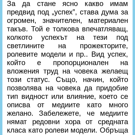
За да стане ясно какво имам
предвид под „успех”, става дума за
огромен, значителен, материален
такъв. Той е толкова впечатляващ,
колкото успехът на тези под
светлините на прожекторите,
ролевите модели и пр.. Вид успех,
който е пропорционален на
вложения труд на човека желаещ
този статус. Също, начин, който
позволява на човека да придобие
тип видност или влияние, което се
описва от медиите като много
желано. Забележете, че медиите
нямат редовни хора от средната
класа като ролеви модели. Обръща