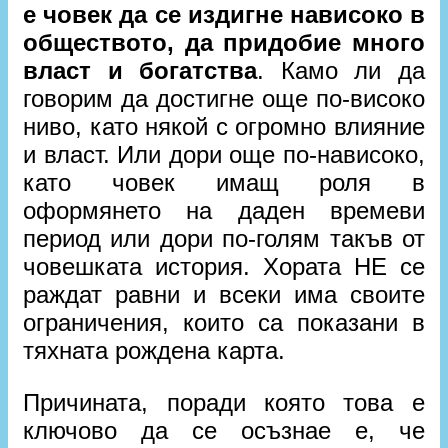
е човек да се издигне нависоко в
обществото, да придобие много
власт и богатства
. Камо ли да
говорим да достигне още по-високо
ниво, като някой с огромно влияние
и власт. Или дори още по-нависоко,
като човек имащ роля в
оформянето на даден времеви
период или дори по-голям такъв от
човешката история. Хората НЕ се
раждат равни и всеки има своите
ограничения, които са показани в
тяхната рождена карта.
Причината, поради която това е
ключово да се осъзнае е, че