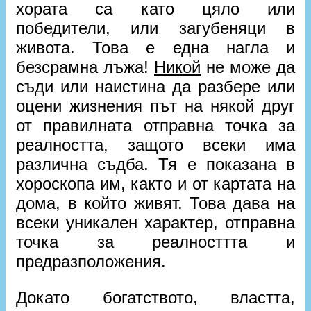
хората са като цяло или
победители, или загубеняци в
живота. Това е една нагла и
безсрамна лъжа!
Никой
не може да
съди или наистина да разбере или
оцени жизнения път на някой друг
от правилната отправна точка за
реалността, защото всеки има
различна съдба. Тя е показана в
хороскопа им, както и от картата на
дома, в който живят. Това дава на
всеки уникален характер, отправна
точка за реалносттта и
предразположения.
Докато богатството, властта,