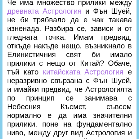
Че има множество прилики между
древната Астрология
и Фън Шуей,
не би трябвало да е чак такава
изненада. Разбира се, зависи и от
гледната точка. Имам предвид,
откъде накъде нещо, възникнало в
Елинистичния свят би имало
прилики с нещо от Китай? Обаче,
тъй като
китайската Астрология
е
неразривно свързана с Фън Шуей,
и имайки предвид, че Астрологията
по принцип се занимава с
Небесния Късмет, съвсем
нормално е да има значителни
прилики, поне на фундаментално
ниво, между друг вид Астрология и