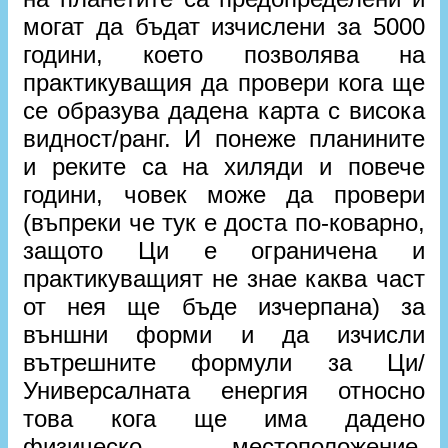
могат да бъдат изчислени за 5000
години, което позволява на
практикуващия да провери кога ще
се образува дадена карта с висока
видност/ранг. И понеже планините
и реките са на хиляди и повече
години, човек може да провери
(въпреки че тук е доста по-коварно,
защото Ци е ограничена и
практикуващият не знае каква част
от нея ще бъде изчерпана) за
външни форми и да изчисли
вътрешните формули за Ци/
Универсалната енергия относно
това кога ще има дадено
физическо местоположение,