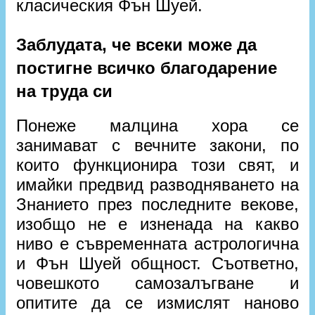
класическия Фън Шуей.
Заблудата, че всеки може да
постигне всичко благодарение
на труда си
Понеже малцина хора се
занимават с вечните закони, по
които функционира този свят, и
имайки предвид разводняването на
Знанието през последните векове,
изобщо не е изненада на какво
ниво е съвременната астрологична
и Фън Шуей общност. Съответно,
човешкото самозалъгване и
опитите да се измислят наново