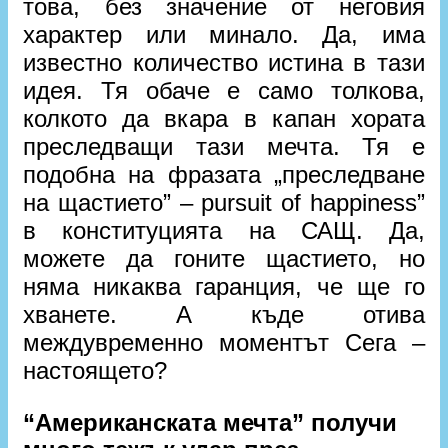
това, без значение от неговия
характер или минало. Да, има
известно количество истина в тази
идея. Тя обаче е само толкова,
колкото да вкара в капан хората
преследващи тази мечта. Тя е
подобна на фразата „преследване
на щастието” – pursuit of happiness”
в конституцията на САЩ. Да,
можете да гоните щастието, но
няма никаква гаранция, че ще го
хванете. А къде отива
междувременно моментът Сега –
настоящето?
“Американската мечта” получи