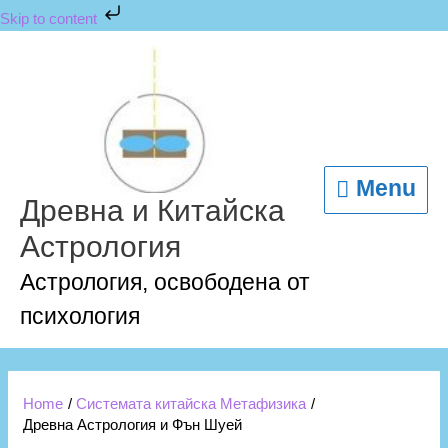
Skip
Skip to content
to
content
Menu
Menu
Древна и Китайска
Астрология
Астрология, освободена от
психология
Home
Системата китайска Метафизика
Древна Астрология и Фън Шуей