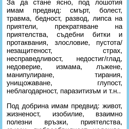
За да стане ясно, под лошотия
имам предвид: смърт, болест,
травма, бедност, развод, липса на
приятели, прекратяване на
приятелства, съдебни битки и
протаквания, злословие, пустота/
незащитеност, страх,
несправедливост, недостиг/глад,
недоверие, измама, лъжене,
манипулиране, тирания,
унищожаване, глупост,
неблагодарност, паразитизъм и т.н..
Под добрина имам предвид: живот,
жизненост, изобилие, взаимно
полезни връзки, приятелства,