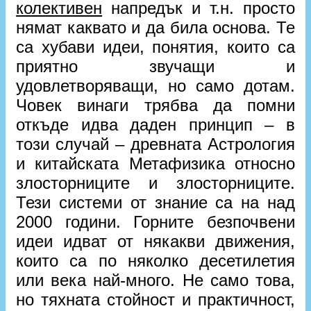
колективен
напредък и т.н. просто
нямат каквато и да била основа. Те
са хубави идеи, понятия, които са
приятно звучащи и
удовлетворяващи, но само дотам.
Човек винаги трябва да помни
откъде идва даден принцип – в
този случай – древната Астрология
и китайската Метафизика относно
злосторниците и злосторниците.
Тези системи от знание са на над
2000 години. Горните безпочвени
идеи идват от някакви движения,
които са по няколко десетилетия
или века най-много. Не само това,
но тяхната стойност и практичност,