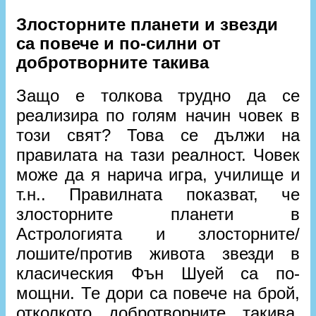
Злосторните планети и звезди
са повече и по-силни от
добротворните такива
Защо е толкова трудно да се
реализира по голям начин човек в
този свят? Това се дължи на
правилата на тази реалност. Човек
може да я нарича игра, училище и
т.н.. Правилната показват, че
злосторните планети в
Астрологията и злосторните/
лошите/против живота звезди в
класическия Фън Шуей са по-
мощни. Те дори са повече на брой,
отколкото добротворните такива.