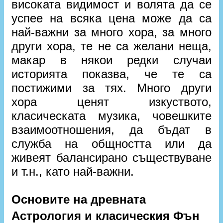
високата видимост и волята да се
успее на всяка цена може да са
най-важни за много хора, за много
други хора, те не са желани неща,
макар в някои редки случаи
историята показва, че те са
постижими за тях. Много други
хора ценят изкуството,
класическата музика, човешките
взаимоотношения, да бъдат в
служба на общността или да
живеят балансирано съществуване
и т.н., като най-важни.
Основите на древната
Астрология и класическия Фън