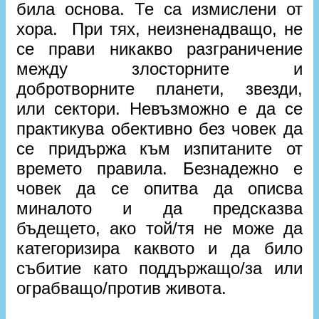
била основа. Те са измислени от
хора. При тях, неизненадващо, не
се прави никакво разграничение
между злосторните и
добротворните планети, звезди,
или сектори. Невъзможно е да се
практикува обективно без човек да
се придържа към изпитаните от
времето правила. Безнадежно е
човек да се опитва да описва
миналото и да предсказва
бъдещето, ако той/тя не може да
категоризира каквото и да било
събитие като поддържащо/за или
ограбващо/против живота.