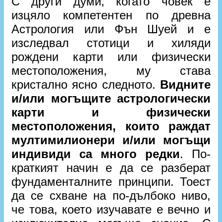
С други думи, когато човек е
изцяло компетентен по древна
Астрология или Фън Шуей и е
изследвал стотици и хиляди
рождени карти или физически
местоположения, му става
кристално ясно следното.
Видните
и/или могъщите астрологически
карти и физически
местоположения, които раждат
мултимилионери и/или могъщи
индивиди са много редки
. По-
краткият начин е да се разберат
фундаменталните принципи. Тоест
да се схване на по-дълбоко ниво,
че това, което изучавате е вечно и