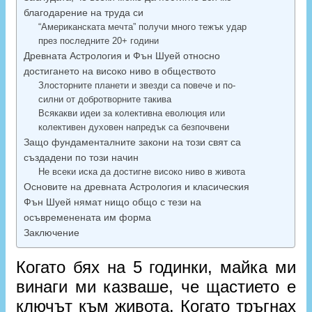
благодарение на труда си
“Американската мечта” получи много тежък удар
през последните 20+ години
Древната Астрология и Фън Шуей относно
достигането на високо ниво в обществото
Злосторните планети и звезди са повече и по-
силни от добротворните такива
Всякакви идеи за колективна еволюция или
колективен духовен напредък са безпочвени
Защо фундаменталните закони на този свят са
създадени по този начин
Не всеки иска да достигне високо ниво в живота
Основите на древната Астрология и класическия
Фън Шуей нямат нищо общо с тези на
осъвременената им форма
Заключение
Когато бях на 5 годинки, майка ми
винаги ми казваше, че щастието е
ключът към живота. Когато тръгнах