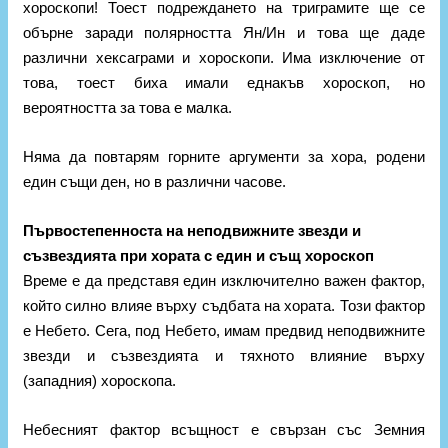
хороскопи! Тоест подреждането на триграмите ще се
обърне заради полярността Ян/Ин и това ще даде
различни хексаграми и хороскопи. Има изключение от
това, тоест биха имали еднакъв хороскоп, но
вероятността за това е малка.
Няма да повтарям горните аргументи за хора, родени
един същи ден, но в различни часове.
Първостепенноста на неподвижните звезди и
съзвездията при хората с един и същ хороскоп
Време е да представя един изключително важен фактор,
който силно влияе върху съдбата на хората. Този фактор
е Небето. Сега, под Небето, имам предвид неподвижните
звезди и съзвездията и тяхното влияние върху
(западния) хороскопа.
Небесният фактор всъщност е свързан със Земния