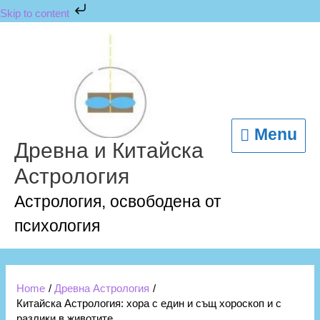
Skip
Skip to content
to
content
Menu
Menu
Древна и Китайска
Астрология
Астрология, освободена от
психология
Home
Древна Астрология
Китайска Астрология: хора с един и същ хороскоп и с
разлики в животите