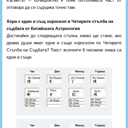
Късметът – по-вероятно е поне по-голямата част от
отговора да се съдържа точно там.
Хора с един и същ хороскоп в Четирите стълба на
съдбата от Китайската Астрология
Достигайки до следващата стъпка, какво ще стане, ако
двама души имат едни и същи хороскопи по Четирите
Стълба на Съдбата? Тоест всичките 8 писмени знака са
едни и същи.