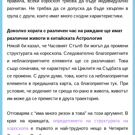
правила, всеки хороскоп трябва да бъде индивидуално
разчитан. Не трябва да се допуска да бъде хвърлян в
група с други, които имат много сходни характеристики.
Доколко хората с различен час на раждане ще имат
различни животи в китайската Астрология
Някой би казал, че Часовият Стълб би могъл да промени
структурата на хороскопа. Следователно благоприятните
и неблагоприятните елементи ще се различават. Това
също означава, че характерът на Циклите на Съдбата ще
се промени. С други думи, това, което са неблагоприятни
елементи в предишната карта, са благоприятни тук. При
условие, че роденият ги среща по-рано в живота, животът
им може да се премести в друга траектория.
Отговарям с “има много резон в това” на този аргумент. В
края на краищата,
определянето на структурата на
хороскопа
е първото и най-трудното нещо в Четирите