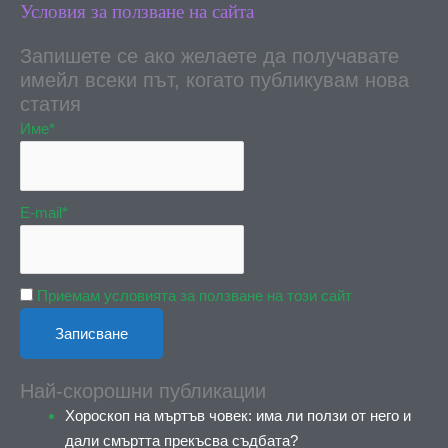
Условия за ползване на сайта
Запишете се ако желаете да получавате
имейл всеки път, когато публикувам нова
статия
Име*
E-mail*
Приемам условията за ползване на този сайт
Най-скорошни публикации
Хороскоп на мъртъв човек: има ли ползи от него и
дали смъртта прекъсва съдбата?