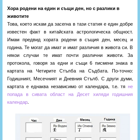
Хора родени на един и същи ден, но с разлики в
животите
Това, което искам да засегна в тази статия е един добре
известен факт в китайската астрологическа общност.
Имам предвид хората родени в същия ден, месец и
година. Те могат да имат и имат различия в живота си. В
някои случаи те имат почти различни животи. За
протокола, говоря за едни и същи 6 писмени знака в
картата на Четирите Стълба на Съдбата. По-точно:
Годишният, Месечният и Дневния Стълб. С други думи,
картата е еднаква независимо от календара, т.е. тя
не
попада в сивата област на Десет хиляди годишния
календар
.