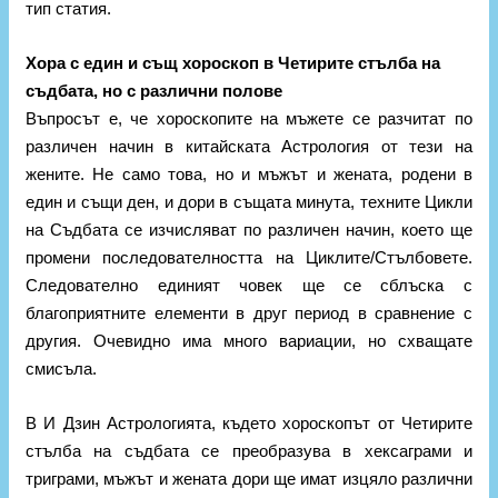
тип статия.
Хора с един и същ хороскоп в Четирите стълба на
съдбата, но с различни полове
Въпросът е, че хороскопите на мъжете се разчитат по
различен начин в китайската Астрология от тези на
жените. Не само това, но и мъжът и жената, родени в
един и същи ден, и дори в същата минута, техните Цикли
на Съдбата се изчисляват по различен начин, което ще
промени последователността на Циклите/Стълбовете.
Следователно единият човек ще се сблъска с
благоприятните елементи в друг период в сравнение с
другия. Очевидно има много вариации, но схващате
смисъла.
В И Дзин Астрологията, където хороскопът от Четирите
стълба на съдбата се преобразува в хексаграми и
триграми, мъжът и жената дори ще имат изцяло различни