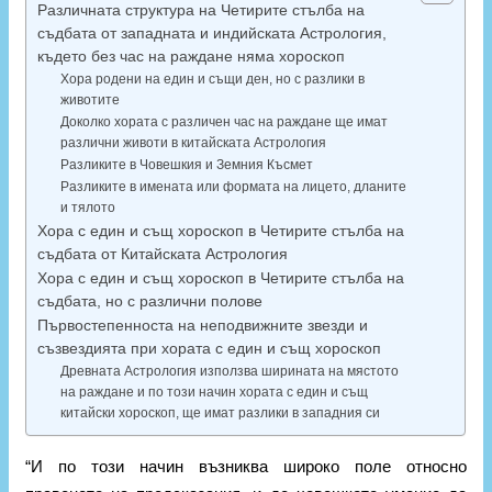
Различната структура на Четирите стълба на
съдбата от западната и индийската Астрология,
където без час на раждане няма хороскоп
Хора родени на един и същи ден, но с разлики в
животите
Доколко хората с различен час на раждане ще имат
различни животи в китайската Астрология
Разликите в Човешкия и Земния Късмет
Разликите в имената или формата на лицето, дланите
и тялото
Хора с един и същ хороскоп в Четирите стълба на
съдбата от Китайската Астрология
Хора с един и същ хороскоп в Четирите стълба на
съдбата, но с различни полове
Първостепенноста на неподвижните звезди и
съзвездията при хората с един и същ хороскоп
Древната Астрология използва ширината на мястото
на раждане и по този начин хората с един и същ
китайски хороскоп, ще имат разлики в западния си
“И по този начин възниква широко поле относно