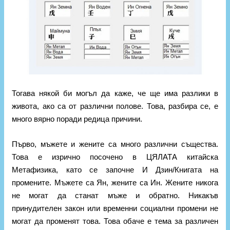
Тогава някой би могъл да каже, че ще има разлики в
живота, ако са от различни полове. Това, разбира се, е
много вярно поради редица причини.
Първо, мъжете и жените са много различни същества.
Това е изрично посочено в ЦЯЛАТА китайска
Метафизика, като се започне И Дзин/Книгата на
промените. Мъжете са Ян, жените са Ин. Жените никога
не могат да станат мъже и обратно. Никакъв
принудителен закон или временни социални промени не
могат да променят това. Това обаче е тема за различен