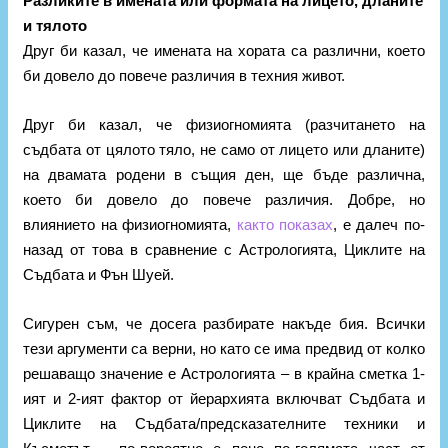
Разликите в имената или формата на лицето, дланите
и тялото
Друг би казал, че имената на хората са различни, което
би довело до повече различия в техния живот.
Друг би казал, че физиогномията (разчитането на
съдбата от цялото тяло, не само от лицето или дланите)
на двамата родени в същия ден, ще бъде различна,
което би довело до повече различия. Добре, но
влиянието на физиогномията,
както показах
, е далеч по-
назад от това в сравнение с Астрологията, Циклите на
Съдбата и Фън Шуей.
Сигурен съм, че досега разбирате накъде бия. Всички
тези аргументи са верни, но като се има предвид от колко
решаващо значение е Астрологията – в крайна сметка 1-
ият и 2-ият фактор от йерархията включват Съдбата и
Циклите на Съдбата/предсказателните техники и