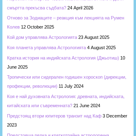
o
смъртта прекъсва съдбата?
24 April 2026
r
Отново за Зодиаците – реакция към лекцията на Румен
:
Колев
12 October 2025
Кой дом управлява Астрологията
23 August 2025
Коя планета управлява Астрологията
4 August 2025
Кратка история на индийската Астрология (Джьотиш)
10
June 2025
Тропически или сидерален годишен хороскоп (дирекции,
профекции, революции)
11 July 2024
Коя е най духовната Астрология: древната, индийската,
китайската или съвременната?
21 June 2024
Предстоящ втори юпитеров транзит над Каф
3 December
2023
Предстояща рядка и краткотрайна астрологична