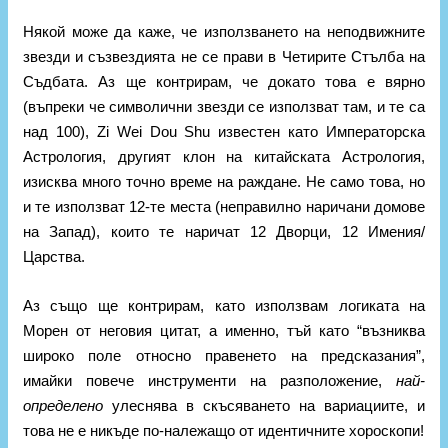
Някой може да каже, че използването на неподвижните
звезди и съзвездията не се прави в Четирите Стълба на
Съдбата. Аз ще контрирам, че докато това е вярно
(въпреки че символични звезди се използват там, и те са
над 100), Zi Wei Dou Shu известен като Императорска
Астрология, другият клон на китайската Астрология,
изисква много точно време на раждане. Не само това, но
и те използват 12-те места (неправилно наричани домове
на Запад), които те наричат ​​12 Дворци, 12 Имения/
Царства.
Аз също ще контрирам, като използвам логиката на
Морен от неговия цитат, а именно, тъй като “възниква
широко поле относно правенето на предсказания”,
имайки повече инструменти на разположение,
най-
определено
улеснява в скъсяването на вариациите, и
това не е никъде по-належащо от идентичните хороскопи!