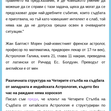
правенето на предсказания, и де човешкото умение да
можеше да се справи с тази задача, щяха да могат да се
предсказват дори най-дребните събития, които съдбата
е приготвила, но тъй като човешкият интелект е слаб, той
няма как да не допуска грешки освен в очевидните
ситуации.”
Жан Баптист Морен (най-известният френски астролог,
професор по математика, придворен лекар от 17-ти век),
Астрология Галика, книга 21, глава 11 накрая, преведена
от латински от Ричард Ес. Болдуин. Преводът от
английски е от мен
Различната структура на Четирите стълба на съдбата
от западната и индийската Астрология, където без
час на раждане няма хороскоп
Писал съм
преди
, че клонът на Четирите Стълба на
Съдбата от китайската Астрология е структуриран по