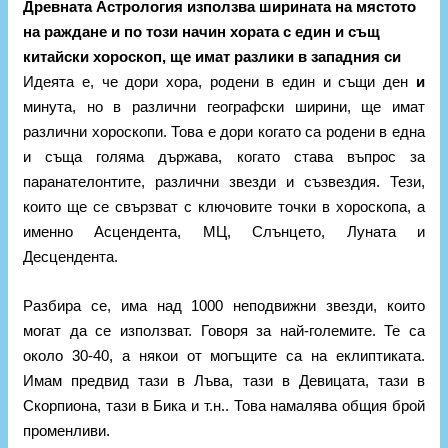
Древната Астрология използва ширината на мястото
на раждане и по този начин хората с един и същ
китайски хороскоп, ще имат разлики в западния си
Идеята е, че дори хора, родени в един и същи ден
и
минута, но в различни географски ширини, ще имат
различни хороскопи. Това е дори когато са родени в една
и съща голяма държава, когато става въпрос за
паранателонтите, различни звезди и съзвездия. Тези,
които ще се свързват с ключовите точки в хороскопа, а
именно Асцендента, МЦ, Слънцето, Луната и
Десцендента.
Разбира се, има над 1000 неподвижни звезди, които
могат да се използват. Говоря за най-големите. Те са
около 30-40, а някои от могъщите са на еклиптиката.
Имам предвид тази в Лъва, тази в Девицата, тази в
Скорпиона, тази в Бика и т.н.. Това намалява общия брой
променливи.