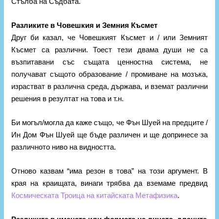
Стълба на Съдбата.
Разликите в Човешкия и Земния Късмет
Друг би казал, че Човешкият Късмет и / или Земният
Късмет са различни. Тоест тези двама души не са
възпитавани със същата ценностна система, не
получават същото образование / промиване на мозъка,
израстват в различна среда, държава, и вземат различни
решения в резултат на това и т.н.
Би могъл/могла да каже също, че Фън Шуей на предците /
Ин Дом Фън Шуей ще бъде различен и ще допринесе за
различното ниво на видността.
Отново казвам “има резон в това” на този аргумент. В
края на краищата, винаги трябва да вземаме предвид
Космическата Троица на китайската Метафизика
.