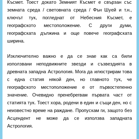
Късмет. Тоест докато Земният Късмет е свързан със
земната среда / световната среда / Фън Шуей и т.н.,
ключът тук, погледнат от Небесния Късмет, е
географското местоположение. С други думи,
географската дължина и още повече географската
ширина.
Изключително важно е да се знае как са били
използвани неподвижните звезди и съзвездията в
древната западна Астрология. Мога да илюстрирам това
с една статия някой ден, но главното тук, че
географското местоположение е от първостепенно
значение. Очевидно пренебрегвам първата част от
статията тук. Тоест хора, родени в един и същи ден, но с
неизвестно време на раждане. Пропускам ги, защото без
Асцендент не може да се използва западната
Астрология.