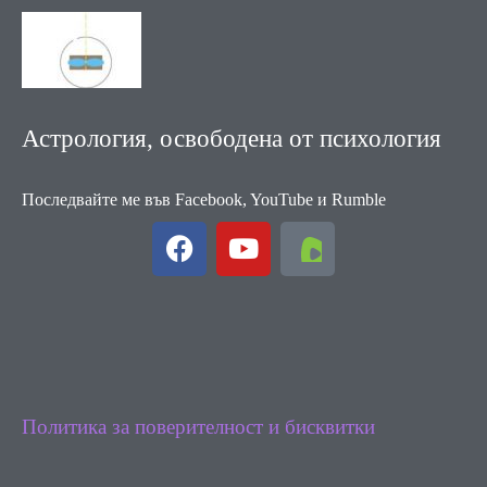
Астрология, освободена от психология
Последвайте ме във Facebook, YouTube и Rumble
F
Y
a
o
c
u
e
t
b
u
o
b
o
e
k
Политика за поверителност и бисквитки