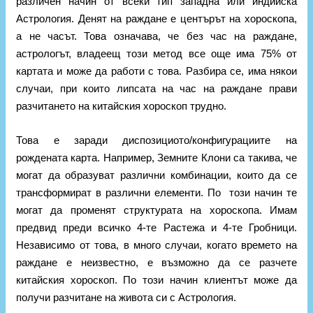
различен начин от всеки тип западна или индийска
Астрология. Денят на раждане е центърът на хороскопа,
а не часът. Това означава, че без час на раждане,
астрологът, владеещ този метод все още има 75% от
картата и може да работи с това. Разбира се, има някои
случаи, при които липсата на час на раждане прави
разчитането на китайския хороскоп трудно.
Това е заради диспозициото/конфигурациите на
рождената карта. Например, Земните Клони са такива, че
могат да образуват различни комбинации, които да се
трансформират в различни елементи. По този начин те
могат да променят структурата на хороскопа. Имам
предвид преди всичко 4-те Растежа и 4-те Гробници.
Независимо от това, в много случаи, когато времето на
раждане е неизвестно, е възможно да се разчете
китайския хороскоп. По този начин клиентът може да
получи разчитане на живота си с Астрология.