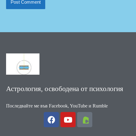
Астрология, освободена от психология
Последвайте ме във Facebook, YouTube и Rumble
F
Y
a
o
c
u