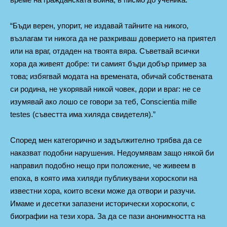
“Бъди верен, упорит, не издавай тайните на никого,
възлагам ти никога да не разкриваш доверието на приятел
или на враг, отдаден на твоята вяра. Съветвай всички
хора да живеят добре: ти самият бъди добър пример за
това; избягвай модата на времената, обичай собствената
си родина, не укорявай никой човек, дори и враг: не се
изумявай ако лошо се говори за теб, Conscientia mille
testes (съвестта има хиляда свидетеля).”
Според мен категорично и задължително трябва да се
наказват подобни нарушения. Недоумявам защо някой би
направил подобно нещо при положение, че живеем в
епоха, в която има хиляди публикувани хороскопи на
известни хора, които всеки може да отвори и разучи.
Имаме и десетки запазени исторически хороскопи, с
биографии на тези хора. За да се пази анонимността на