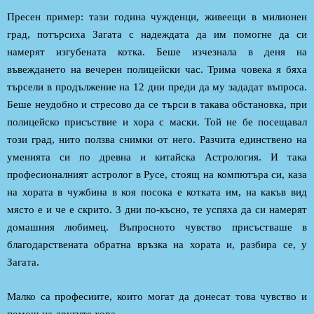
Пресен пример: тази година чужденци, живеещи в милионен
град, потърсиха Загата с надеждата да им помогне да си
намерят изгубената котка. Беше изчезнала в деня на
въвеждането на вечерен полицейски час. Трима човека я бяха
търсели в продължение на 12 дни преди да му зададат въпроса.
Беше неудобно и стресово да се търси в такава обстановка, при
полицейско присъствие и хора с маски. Той не бе посещавал
този град, нито ползва снимки от него. Разчита единствено на
уменията си по древна и китайска Астрология. И така
професионалният астролог в Русе, стоящ на компютъра си, каза
на хората в чужбина в коя посока е котката им, на какъв вид
място е и че е скрито. 3 дни по-късно, те успяха да си намерят
домашния любимец. Въпросното чувство присъстваше в
благодарствената обратна връзка на хората и, разбира се, у
Загата.
Малко са професиите, които могат да донесат това чувство и