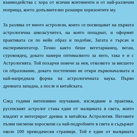
взаимодейства с хора от всички континенти и от най-различни
поприща, което допълнително разшири хоризонтите му.
За разлика от много астролози, които се посвещават на първата
астрологична школа/учител, на която попаднат, и оформят
практиката си по нейн образ и подобие, Загата е търсач и
експериментатор. Точно както беше вегетарианец, веган,
суровоядец, докато намери оптималното за него, така е и с
Астрологията. Той похарчи повече за нея, отколкото за висшето
си образование, докато постепенно не откри първоначалната и
най-напреднала форма на астрологичната наука. Първо
древната западна, а после и китайската.
След години интензивно изучаване, изследване и практика,
русенският астролог стана един от малцината в света, които
владеят и интегрират древна и китайска Астрология. Неговите
пълни писмени хороскопи са най-подробните в света и съдържат
около 100 преводачески страници. Той е един от малцината