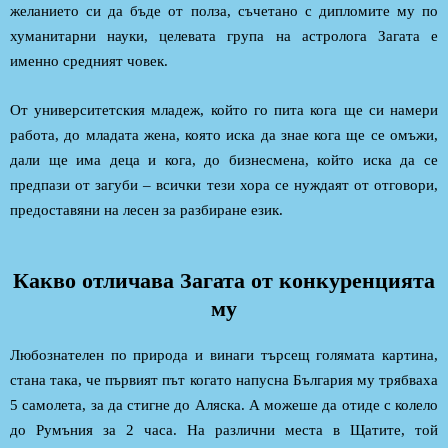
желанието си да бъде от полза, съчетано с дипломите му по
хуманитарни науки, целевата група на астролога Загата е
именно средният човек.
От университетския младеж, който го пита кога ще си намери
работа, до младата жена, която иска да знае кога ще се омъжи,
дали ще има деца и кога, до бизнесмена, който иска да се
предпази от загуби – всички тези хора се нуждаят от отговори,
предоставяни на лесен за разбиране език.
Какво отличава Загата от конкуренцията
му
Любознателен по природа и винаги търсещ голямата картина,
стана така, че първият път когато напусна България му трябваха
5 самолета, за да стигне до Аляска. А можеше да отиде с колело
до Румъния за 2 часа. На различни места в Щатите, той