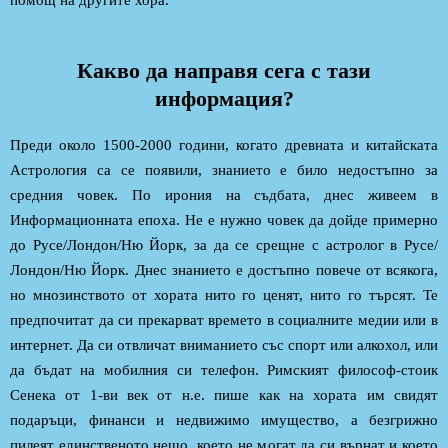
помощ на другите хора.
Какво да направя сега с тази
информация?
Преди около 1500-2000 години, когато древната и китайската
Астрология са се появили, знанието е било недостъпно за
средния човек. По ирония на съдбата, днес живеем в
Информационната епоха. Не е нужно човек да дойде примерно
до Русе/Лондон/Ню Йорк, за да се срещне с астролог в Русе/
Лондон/Ню Йорк. Днес знанието е достъпно повече от всякога,
но мнозинството от хората нито го ценят, нито го търсят. Те
предпочитат да си прекарват времето в социалните медии или в
интернет. Да си отвличат вниманието със спорт или алкохол, или
да бъдат на мобилния си телефон. Римският философ-стоик
Сенека от 1-ви век от н.е. пише как на хората им свидят
подаръци, финанси и недвижимо имущество, а безгрижно
пилеят единственото нещо, което не могат да си върнат и което