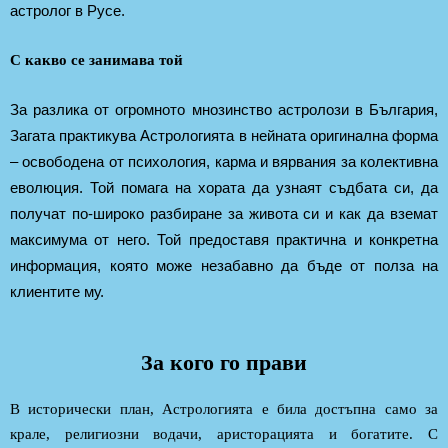
астролог в Русе.
С какво се занимава той
За разлика от огромното мнозинство астролози в България,
Загата практикува Астрологията в нейната оригинална форма
– освободена от психология, карма и вярвания за колективна
еволюция. Той помага на хората да узнаят съдбата си, да
получат по-широко разбиране за живота си и как да вземат
максимума от него. Той предоставя практична и конкретна
информация, която може незабавно да бъде от полза на
клиентите му.
За кого го прави
В исторически план, Астрологията е била достъпна само за
крале, религиозни водачи, аристорацията и богатите. С