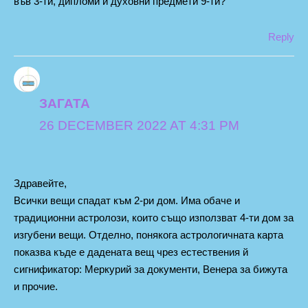
във 3-ти, дипломи и духовни предмети 9-ти?
Reply
ЗАГАТА
26 DECEMBER 2022 AT 4:31 PM
Здравейте,
Всички вещи спадат към 2-ри дом. Има обаче и
традиционни астролози, които също използват 4-ти дом за
изгубени вещи. Отделно, понякога астрологичната карта
показва къде е дадената вещ чрез естествения й
сигнификатор: Меркурий за документи, Венера за бижута
и прочие.