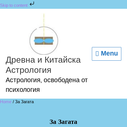
Skip
Skip to content
to
content
Menu
Menu
Древна и Китайска
Астрология
Астрология, освободена от
психология
Home
За Загата
За Загата