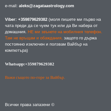
е-mail:
aleks@zagataastrology.com
Viber: +359879629382
(моля пишете ми първо на
чата преди да се чуем тук или да Ви набера от
домашния.
НЕ ми звънете на мобилния телефон.
Там не връщам и обаждания,
защото го държа
постоянно изключен и ползвам Вайбър на
компютъра)
Whatsapp:+359879629382
Важи същото по-горе за Вайбър.
Всички права запазени ©