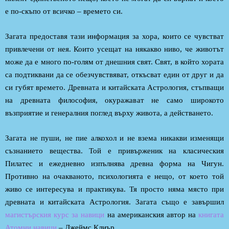
е по-скъпо от всичко – времето си.
Загата предоставя тази информация за хора, които се чувстват
привлечени от нея. Които усещат на някакво ниво, че животът
може да е много по-голям от днешния свят. Свят, в който хората
са подтиквани да се обезчувствяват, откъсват един от друг и да
си губят времето. Древната и китайската Астрология, стъпващи
на древната философия, окуражават не само широкото
възприятие и генералния поглед върху живота, а действането.
Загата не пуши, не пие алкохол и не взема никакви изменящи
съзнанието вещества. Той е привърженик на класическия
Пилатес и ежедневно изпълнява древна форма на Чигун.
Противно на очакваното, психологията е нещо, от което той
живо се интересува и практикува. Тя просто няма място при
древната и китайската Астрология. Загата също е завършил
магистърския курс за навици
на американския автор на
книгата
Атомни навици
– Джеймс Клиър.