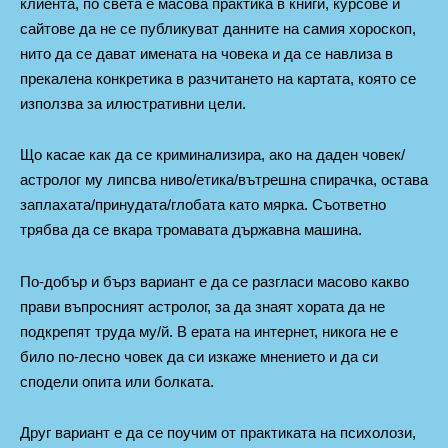
клиента, по света е масова практика в книги, курсове и
сайтове да не се публикуват данните на самия хороскоп,
нито да се дават имената на човека и да се навлиза в
прекалена конкретика в разчитането на картата, която се
използва за илюстративни цели.
Що касае как да се криминализира, ако на даден човек/
астролог му липсва ниво/етика/вътрешна спирачка, остава
заплахата/принудата/глобата като мярка. Съответно
трябва да се вкара тромавата държавна машина.
По-добър и бърз вариант е да се разгласи масово какво
прави въпросният астролог, за да знаят хората да не
подкрепят труда му/й. В ерата на интернет, никога не е
било по-лесно човек да си изкаже мнението и да си
сподели опита или болката.
Друг вариант е да се поучим от практиката на психолози,