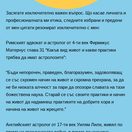
Засягате изключително важен въпрос. Що касае личната и
професионалната ми етика, следните избрани и предени
от мен цитати резонират изключително с мен:
Римският адвокат и астролог от 4-ти век Фирмикус
Матернус глава 31 “Какъв вид живот и какви практики
трябва да имат астролозите”:
“Бъди непорочен, праведен, благоразумен, задоволяващ
се със скромен начин на живот и скромна прехрана, за да
не би низката алчност за пари да опозори славата на тази
божествена наука. Старай се със своите практики и начин
на живот да надминеш практиките на добрите хора и
начина на живот на жреците.”
Английският астролог от 17-ти век Уилям Лили, живял по
време на гражданската война, в писмо до ученика: