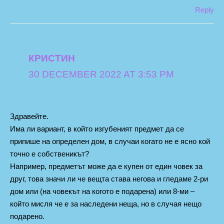
Reply
КРИСТИН
30 DECEMBER 2022 AT 3:53 PM
Здравейте.
Има ли вариант, в който изгубеният предмет да се
припише на определен дом, в случаи когато не е ясно кой
точно е собственикът?
Например, предметът може да е купен от един човек за
друг, това значи ли че вещта става негова и гледаме 2-ри
дом или (на човекът на когото е подарена) или 8-ми –
който мисля че е за наследени неща, но в случая нещо
подарено.