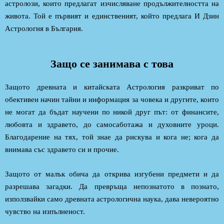
астролози, които предлагат изчисляване продължителността на
живота. Той е първият и единственият, който предлага И Дзин
Астрология в България.
Защо се занимава с това
Защото древната и китайската Астрология разкриват по
обективен начин тайни и информация за човека и другите, които
не могат да бъдат научени по никой друг път: от финансите,
любовта и здравето, до самосаботажа и духовните уроци.
Благодарение на тях, той знае да рискува и кога не; кога да
внимава със здравето си и прочие.
Защото от малък обича да открива изгубени предмети и да
разрешава загадки. Да превръща непознатото в познато,
използвайки само древната астрологична наука, дава невероятно
чувство на изпълненост.