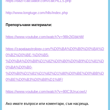
https://bazi-calculator.com/calcHLLS.php
http://www.longtuge.com/hlls/index.php
Препоръчани материали:
https://www.youtube.com/watch?v=98Ir2iGbkhM
https://zagataastrology.com/%D0%BA%D0%B0%D0%BA%D
0%B2%D0%BE-%D0%B5-
%D0%BA%D0%B8%D1%82%D0%B0%D0%B9%D1%81%D
0%BA%D0%B0-
%D0%B0%D1%81%D1%82%D1%80%D0%BE%D0%BB%D
0%BE%D0%B3%D0%B8%D1%8F/
https://www.youtube.com/watch?v=80C3UrucowU
Ако имате въпроси или коментари, съм насреща.