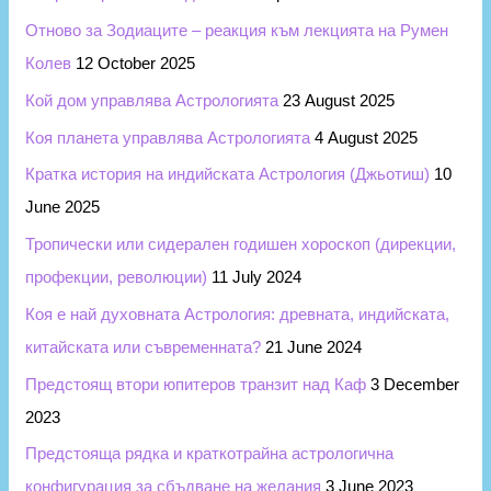
r
Отново за Зодиаците – реакция към лекцията на Румен
:
Колев
12 October 2025
Кой дом управлява Астрологията
23 August 2025
Коя планета управлява Астрологията
4 August 2025
Кратка история на индийската Астрология (Джьотиш)
10
June 2025
Тропически или сидерален годишен хороскоп (дирекции,
профекции, революции)
11 July 2024
Коя е най духовната Астрология: древната, индийската,
китайската или съвременната?
21 June 2024
Предстоящ втори юпитеров транзит над Каф
3 December
2023
Предстояща рядка и краткотрайна астрологична
конфигурация за сбъдване на желания
3 June 2023