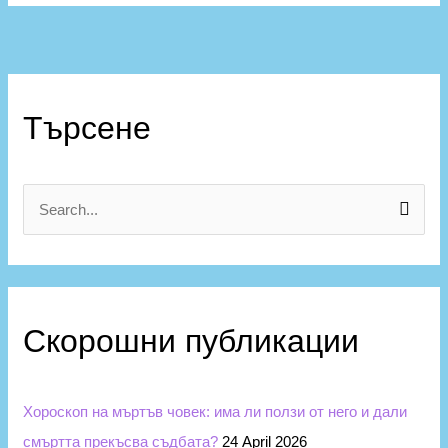
К
а
Търсене
т
е
г
S
о
e
р
a
и
r
и
Скорошни публикации
c
h
f
Хороскоп на мъртъв човек: има ли ползи от него и дали
o
смъртта прекъсва съдбата?
24 April 2026