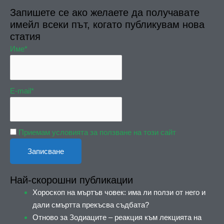
Запишете се ако желаете да получавате
имейл всеки път, когато публикувам нова
статия
Име*
E-mail*
Приемам условията за ползване на този сайт
Най-скорошни публикации
Хороскоп на мъртъв човек: има ли ползи от него и
дали смъртта прекъсва съдбата?
Отново за Зодиаците – реакция към лекцията на