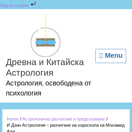
Skip
Skip to content
to
content
Menu
Menu
Древна и Китайска
Астрология
Астрология, освободена от
психология
Home
Астрологично разчитане и предсказване
И Дзин Астрология – разчитане на хороскопа на Мохамед
Али