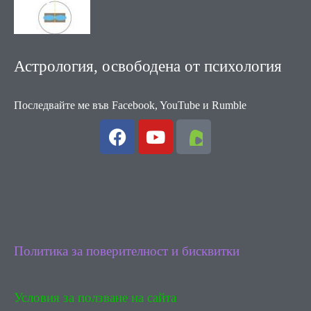
Астрология, освободена от психология
Последвайте ме във Facebook, YouTube и Rumble
F
Y
a
o
c
u
e
t
b
u
o
b
o
e
k
Политика за поверителност и бисквитки
Условия за ползване на сайта