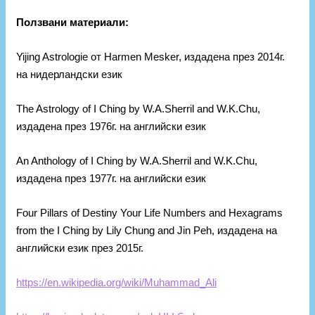
Ползвани материали:
Yijing Astrologie от Harmen Mesker, издадена през 2014г.
на нидерландски език
The Astrology of I Ching by W.A.Sherril and W.K.Chu,
издадена през 1976г. на английски език
An Anthology of I Ching by W.A.Sherril and W.K.Chu,
издадена през 1977г. на английски език
Four Pillars of Destiny Your Life Numbers and Hexagrams
from the I Ching by Lily Chung and Jin Peh, издадена на
английски език през 2015г.
https://en.wikipedia.org/wiki/Muhammad_Ali