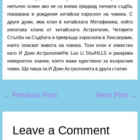
непълно освен ако не се взема предвид личната съдба,
показвана в рождения китайски хороскоп на човека. С
други думи, има клон в китайската Метафизика, който
използва клона от китайската Астрология, Четирите
Стълба на Съдбата и превръща хороскопа в Хексаграми,
които описват живота на човека. Този клон е известен
като И Дзин Астрология/He Luo Li Shu/HLLS и разкрива
невероятно знание, което важи едиствено за въпросния
човек. Ще пиша за И Дзин Астрологията в друга статия.
←
Previous Post
Next Post
→
Leave a Comment