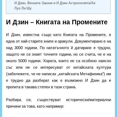
И Дзин, Вечните Закони и И Дзин Астрологията/Хе
Луо Ли Шу
И Дзин – Книгата на Промените
И Дзин, известна също като Книгата на Промените, е
една от най-старите книги и оракули. Документирано е на
над 3000 години. По нататъчното й датиране е трудно,
защото не се знаят точните години, но се счита, че е на
около 5000 години. Хората, които не са особено наясно
със или не се интересуват от китайската култура
(забележете, че не написах „китайската Метафизика”) им
е трудно да разберат как е възможно И Дзин да е
пропита в такава степен в тази страна.
Разбира се, съществуват исторически/материални
причини за това, като например: