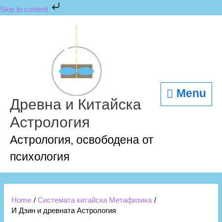
Skip
Skip to content
to
content
Menu
Menu
Древна и Китайска
Астрология
Астрология, освободена от
психология
Home
Системата китайска Метафизика
И Дзин и древната Астрология