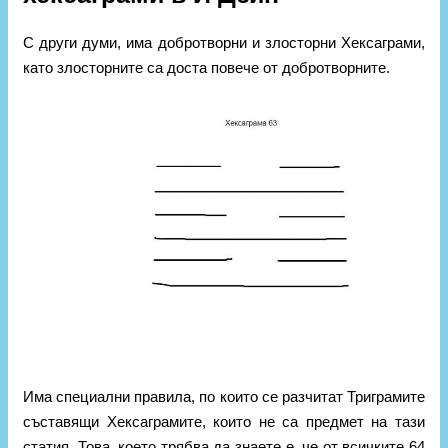
С други думи, има добротворни и злосторни Хексаграми,
като злосторните са доста повече от добротворните.
Има специални правила, по които се разчитат Триграмите
съставящи Хексаграмите, които не са предмет на тази
статия. Това, което трябва да знаете е, че от всичките 64