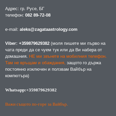
Адрес: гр. Русе, БГ
телефон:
082 89-72-08
е-mail:
aleks@zagataastrology.com
Viber: +359879629382
(моля пишете ми първо на
чата преди да се чуем тук или да Ви набера от
домашния.
НЕ ми звънете на мобилния телефон.
Там не връщам и обаждания,
защото го държа
постоянно изключен и ползвам Вайбър на
компютъра)
Whatsapp:+359879629382
Важи същото по-горе за Вайбър.