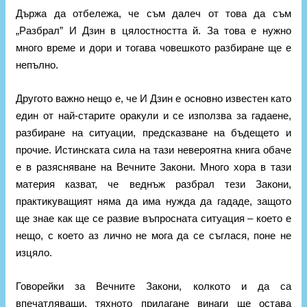
Държа да отбележа, че съм далеч от това да съм
„Разбрал” И Дзин в цялостността й. За това е нужно
много време и дори и тогава човешкото разбиране ще е
непълно.
Другото важно нещо е, че И Дзин е основно известен като
един от най-старите оракули и се използва за гадаене,
разбиране на ситуации, предсказване на бъдещето и
прочие. Истинската сила на тази невероятна книга обаче
е в разясняване на Вечните Закони. Много хора в тази
материя казват, че веднъж разбрал тези Закони,
практикуващият няма да има нужда да гададе, защото
ще знае как ще се развие въпросната ситуация – което е
нещо, с което аз лично не мога да се съглася, поне не
изцяло.
Говорейки за Вечните Закони, колкото и да са
впечатляващи, тяхното прилагане винаги ще остава