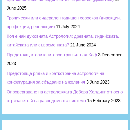
June 2025
Тропически или сидерален годишен хороскоп (дирекции,
профекции, революции)
11 July 2024
Коя е най духовната Астрология: древната, индийската,
китайската или съвременната?
21 June 2024
Предстоящ втори юпитеров транзит над Каф
3 December
2023
Предстояща рядка и краткотрайна астрологична
конфигурация за сбъдване на желания
3 June 2023
Опровергаване на астроложката Дебора Холдинг относно
отричането й на равнодомната система
15 February 2023