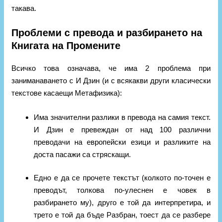
такава.
Проблеми с превода и разбирането на
Книгата на Промените
Всичко това означава, че има 2 проблема при
заниманаването с И Дзин (и с всякакви други класически
текстове касаещи Метафизика):
Има значителни разлики в превода на самия текст.
И Дзин е превеждан от над 100 различни
преводачи на европейски езици и разликите на
доста пасажи са стряскащи.
Едно е да се прочете текстът (колкото по-точен е
преводът, толкова по-улеснен е човек в
разбирането му), друго е той да интерпретира, и
трето е той да бъде Разбран, тоест да се разбере