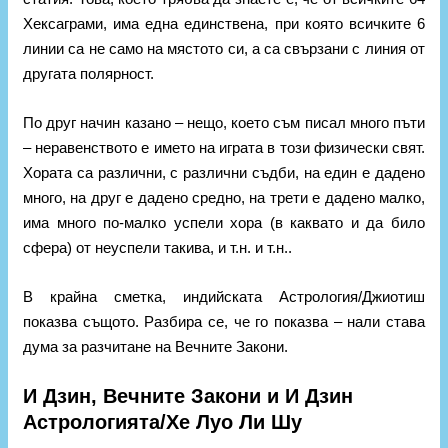
Хексаграми, има една единствена, при която всичките 6
линии са не само на мястото си, а са свързани с линия от
другата полярност.
По друг начин казано – нещо, което съм писал много пъти
– неравенството е името на играта в този физически свят.
Хората са различни, с различни съдби, на един е дадено
много, на друг е дадено средно, на трети е дадено малко,
има много по-малко успели хора (в каквато и да било
сфера) от неуспели такива, и т.н. и т.н..
В крайна сметка, индийската Астрология/Джиотиш
показва същото. Разбира се, че го показва – нали става
дума за разчитане на Вечните Закони.
И Дзин, Вечните Закони и И Дзин
Астрологията/Хе Луо Ли Шу