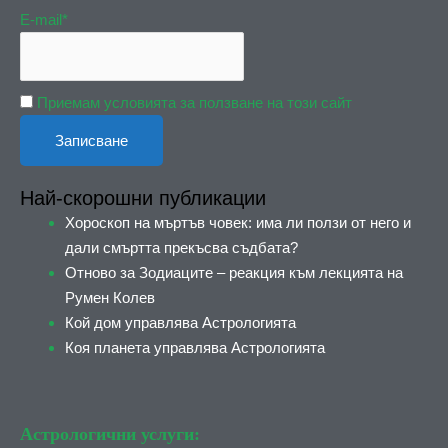
E-mail*
Приемам условията за ползване на този сайт
Най-скорошни публикации
Хороскоп на мъртъв човек: има ли ползи от него и
дали смъртта прекъсва съдбата?
Отново за Зодиаците – реакция към лекцията на
Румен Колев
Кой дом управлява Астрологията
Коя планета управлява Астрологията
Астрологични услуги: