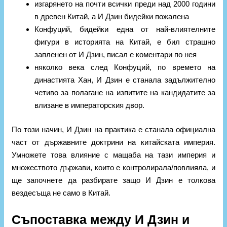
изгарянето на почти всички преди над 2000 години
в древен Китай, а И Дзин бидейки пожалена
Конфуций, бидейки една от най-влиятелните
фигури в историята на Китай, е бил страшно
запленен от И Дзин, писал е коментари по нея
няколко века след Конфуций, по времето на
династията Хан, И Дзин е станала задължително
четиво за полагане на изпитите на кандидатите за
влизане в императорския двор.
По този начин, И Дзин на практика е станала официална
част от държавните доктрини на китайската империя.
Умножете това влияние с мащаба на тази империя и
множеството държави, които е контролирала/повлияла, и
ще започнете да разбирате защо И Дзин е толкова
вездесъща не само в Китай.
Съпоставка между И Дзин и