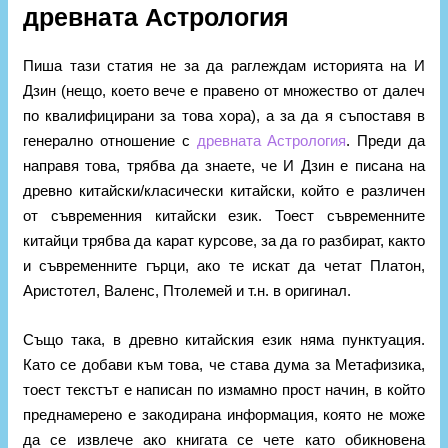
древната Астрология
Пиша тази статия не за да раглеждам историята на И
Дзин (нещо, което вече е правено от множество от далеч
по квалифицирани за това хора), а за да я съпоставя в
генерално отношение с
древната Астрология
. Преди да
направя това, трябва да знаете, че И Дзин е писана на
древно китайски/класически китайски, който е различен
от съвременния китайски език. Тоест съвременните
китайци трябва да карат курсове, за да го разбират, както
и съвременните гърци, ако те искат да четат Платон,
Аристотел, Валенс, Птолемей и т.н. в оригинал.
Също така, в древно китайския език няма пунктуация.
Като се добави към това, че става дума за Метафизика,
тоест текстът е написан по измамно прост начин, в който
преднамерено е закодирана информация, която не може
да се извлече ако книгата се чете като обикновена