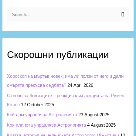
е
г
S
о
e
р
a
и
r
и
Скорошни публикации
c
h
f
Хороскоп на мъртъв човек: има ли ползи от него и дали
o
смъртта прекъсва съдбата?
24 April 2026
r
Отново за Зодиаците – реакция към лекцията на Румен
:
Колев
12 October 2025
Кой дом управлява Астрологията
23 August 2025
Коя планета управлява Астрологията
4 August 2025
Кратка история на индийската Астрология (Джьотиш)
10