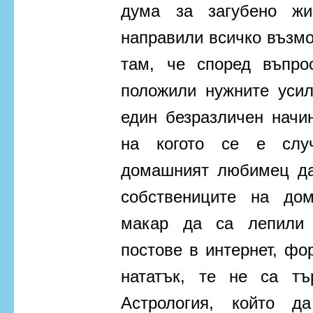
дума за загубено жи
направили всичко възмож
там, че според въпро
положили нужните усил
един безразличен начин
на когото се е случ
домашният любимец да
собствениците на до
макар да са лепили 
постове в интернет, фо
нататък, те не са тъ
Астрология, който 