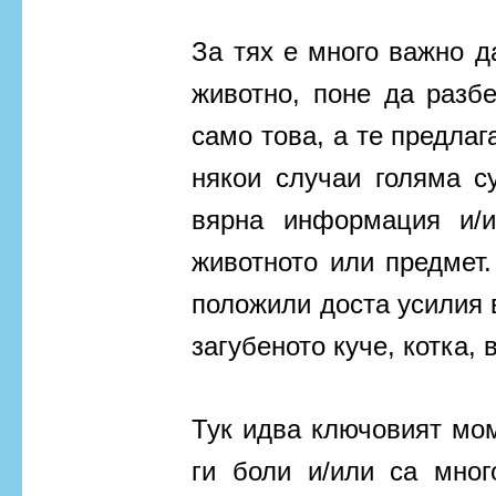
За тях е много важно да
животно, поне да разб
само това, а те предлаг
някои случаи голяма с
вярна информация и/
животното или предмет.
положили доста усилия 
загубеното куче, котка, 
Тук идва ключовият мом
ги боли и/или са мног