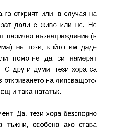
 го открият или, в случая на
ерат дали е живо или не. Не
ат парично възнаграждение (в
ума) на този, който им даде
или помогне да си намерят
 С други думи, тези хора са
в откриването на липсващото/
вещ и така нататък.
ент. Да, тези хора безспорно
о тъжни, особено ако става