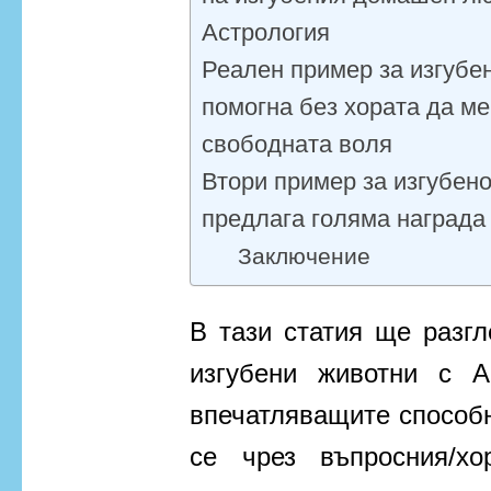
Астрология
Реален пример за изгубен
помогна без хората да ме
свободната воля
Втори пример за изгубено
предлага голяма награда
Заключение
В тази статия ще разг
изгубени животни с А
впечатляващите способн
се чрез въпросния/х