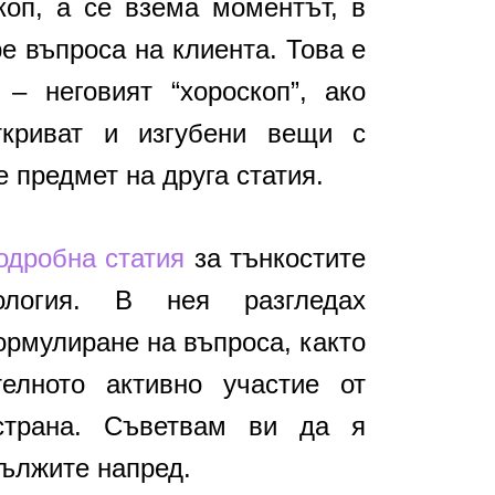
коп, а се взема моментът, в
е въпроса на клиента. Това е
– неговият “хороскоп”, ако
ткриват и изгубени вещи с
е предмет на друга статия.
одробна статия
за тънкостите
ология. В нея разгледах
ормулиране на въпроса, както
елното активно участие от
страна. Съветвам ви да я
дължите напред.