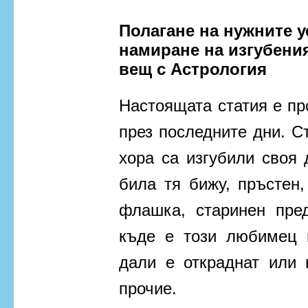
Полагане на нужните у
намиране на изгубен
вещ с Астрология
Настоящата статия е пр
през последните дни. С
хора са изгубили своя
била тя бижу, пръстен
флашка, старинен пре
къде е този любимец 
дали е откраднат или 
прочие.