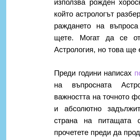
използва рожден хорос
който астрологът разбер
раждането на въпроса 
щете. Могат да се о
Астрология, но това ще 
Преди години написах
п
на въпросната Астр
важността на точното ф
и абсолютно задължит
страна на питащата 
прочетете преди да про