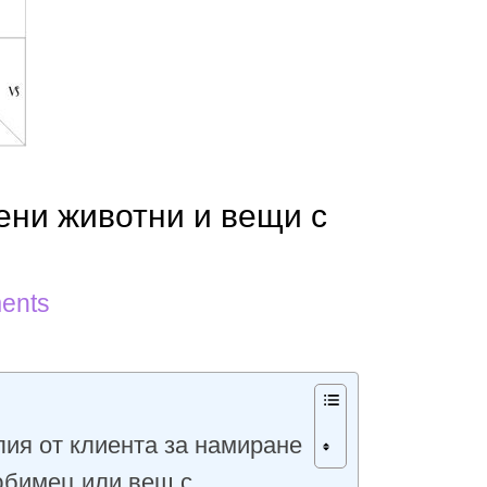
ени животни и вещи с
ents
лия от клиента за намиране
юбимец или вещ с