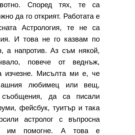
вотно. Според тях, те са
но да го открият. Работата е
сната Астрология, те не са
ия. И това не го казвам по
, а напротив. Аз съм някой,
вало, повече от веднъж,
 изчезне. Мисълта ми е, че
машния любимец или вещ,
съобщения, да са писали
руми, фейсбук, туитър и така
рсили астролог с въпросна
да им помогне. А това е