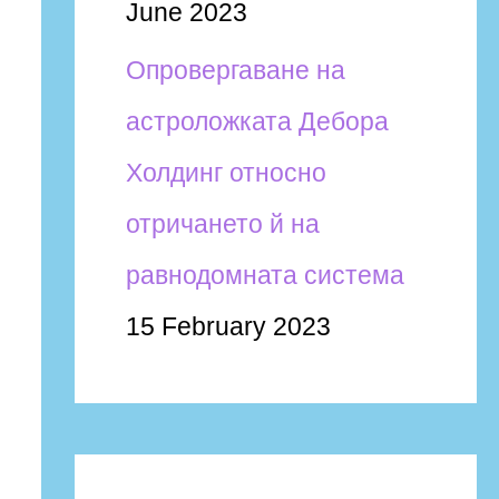
June 2023
Опровергаване на
астроложката Дебора
Холдинг относно
отричането й на
равнодомната система
15 February 2023