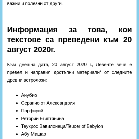
важни и полезни от други.
Информация за това, кои
текстове са преведени към 20
август 2020г.
Към днешна дата, 20 август 2020 г., Левенте вече е
превел и направил достъпни материали* от следните
древни астролози:
Анубио
Серапио от Александрия
Порфирий
Реторий Египтянина
Теукрос Вавилонеца/Teucer of Babylon
Абу Машар