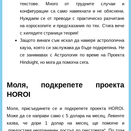
текстове. Много от трудните случаи и
конфигурации са само намекнати и не обяснени.
Нуждаем се от преводи с практическо разчитане
на хороскопите и предсказания по тях. Стига вече
с хилядите страници теория!
Защото винаги съм искал да намеря астрологична
кауза, която си заслужава да бъде подкрепяна. Не
се занимавах с Астрология по време на Проекта
Hindsight, но мога да помогна сега.
Моля, подкрепете проекта
HOROI
Моля, присъединете се и подкрепете проекта HOROI.
Може да се направи само с 5 долара на месец. Левенте
казва, че дори 1 долар на месец ще помогне и
„предоставя неограничен достъп до текстовете“. По този