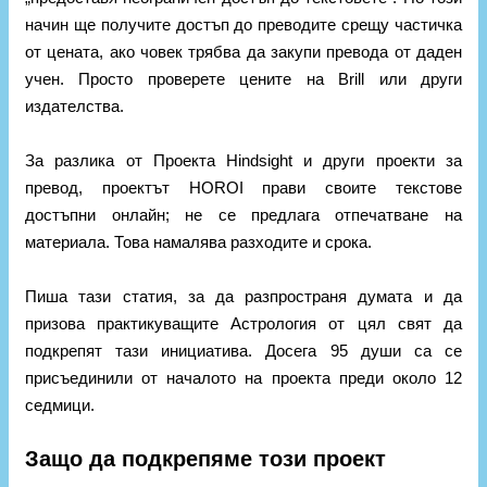
начин ще получите достъп до преводите срещу частичка
от цената, ако човек трябва да закупи превода от даден
учен. Просто проверете цените на Brill или други
издателства.
За разлика от Проекта Hindsight и други проекти за
превод, проектът HOROI прави своите текстове
достъпни онлайн; не се предлага отпечатване на
материала. Това намалява разходите и срока.
Пиша тази статия, за да разпространя думата и да
призова практикуващите Астрология от цял ​​свят да
подкрепят тази инициатива. Досега 95 души са се
присъединили от началото на проекта преди около 12
седмици.
Защо да подкрепяме този проект