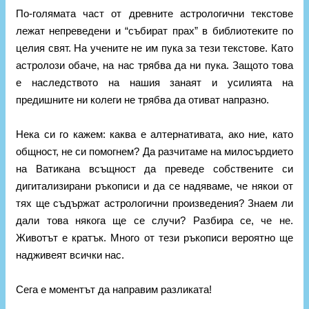
По-голямата част от древните астрологични текстове
лежат непреведени и “събират прах” в библиотеките по
целия свят. На учените не им пука за тези текстове. Като
астролози обаче, на нас трябва да ни пука. Защото това
е наследството на нашия занаят и усилията на
предишните ни колеги не трябва да отиват напразно.
Нека си го кажем: каква е алтернативата, ако ние, като
общност, не си помогнем? Да разчитаме на милосърдието
на Ватикана всъщност да преведе собствените си
дигитализирани ръкописи и да се надяваме, че някои от
тях ще съдържат астрологични произведения? Знаем ли
дали това някога ще се случи? Разбира се, че не.
Животът е кратък. Много от тези ръкописи вероятно ще
надживеят всички нас.
Сега е моментът да направим разликата!