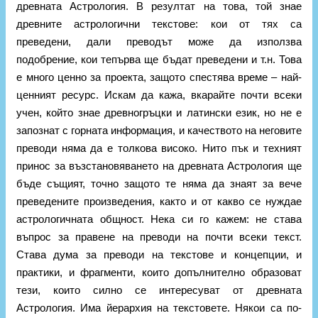
древната Aстрология. В резултат на това, той знае
древните астрологични текстове: кои от тях са
преведени, дали преводът може да използва
подобрение, кои тепърва ще бъдат преведени и т.н. Това
е много ценно за проекта, защото спестява време – най-
ценният ресурс. Искам да кажа, вкарайте почти всеки
учен, който знае древногръцки и латински език, но не е
запознат с горната информация, и качеството на неговите
преводи няма да е толкова високо. Нито пък и техният
принос за възстановяването на древната Астрология ще
бъде същият, точно защото те няма да знаят за вече
преведените произведения, както и от какво се нуждае
астрологичната общност. Нека си го кажем: не става
въпрос за правене на преводи на почти всеки текст.
Става дума за преводи на текстове и концепции, и
практики, и фрагменти, които допълнително образоват
тези, които силно се интересуват от древната
Астрология. Има йерархия на текстовете. Някои са по-