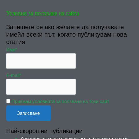
Условия за ползване на сайта
Запишете се ако желаете да получавате
имейл всеки път, когато публикувам нова
статия
Име*
E-mail*
Приемам условията за ползване на този сайт
Най-скорошни публикации
Хороскоп на мъртъв човек: има ли ползи от него и