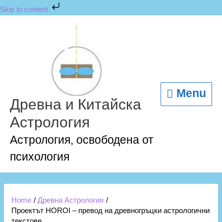
Skip
Skip to content
to
content
Menu
Menu
Древна и Китайска
Астрология
Астрология, освободена от
психология
Home
Древна Астрология
Проектът HOROI – превод на древногръцки астрологични
текстове