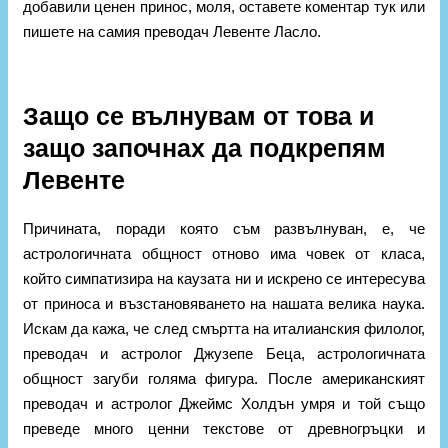
добавили ценен принос, моля, оставете коментар тук или
пишете на самия преводач Левенте Ласло.
Защо се вълнувам от това и
защо започнах да подкрепям
Левенте
Причината, поради която съм развълнуван, е, че
астрологичната общност отново има човек от класа,
който симпатизира на каузата ни и искрено се интересува
от приноса и възстановяването на нашата велика наука.
Искам да кажа, че след смъртта на италианския филолог,
преводач и астролог Джузепе Беца, астрологичната
общност загуби голяма фигура. После американският
преводач и астролог Джеймс Холдън умря и той също
преведе много ценни текстове от древногръцки и