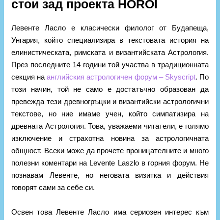
стои зад проекта HOROI
Левенте Ласло е класически филолог от Будапеща,
Унгария, който специализира в текстовата история на
елинистическата, римската и византийската Астрология.
През последните 14 години той участва в традиционната
секция на
английския астрологичен форум – Skyscript
. По
този начин, той не само е достатъчно образован да
превежда тези древногръцки и византийски астрологични
текстове, но ние имаме учен, който симпатизира на
древната Астрология. Това, уважаеми читатели, е голямо
изключение и страхотна новина за астрологичната
общност. Всеки може да прочете проницателните и много
полезни коментари на Levente Laszlo в горния форум. Не
познавам Левенте, но неговата визитка и действия
говорят сами за себе си.
Освен това Левенте Ласло има сериозен интерес към