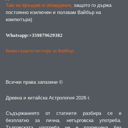
Там не връщам и обаждания,
защото го държа
постоянно изключен и ползвам Вайбър на
компютъра)
Whatsapp:+359879629382
Важи същото по-горе за Вайбър.
Всички права запазени ©
Древна и китайска Астрология 2026 г.
Съдържанието от статиите разбира се е
безплатно за лична, нетърговска употреба.
Търговската употреба не е разрешена без