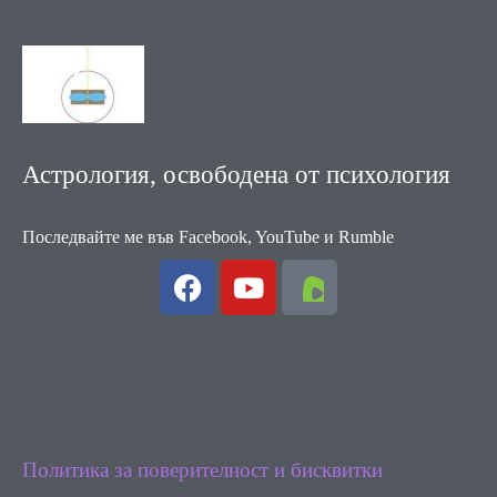
Астрология, освободена от психология
Последвайте ме във Facebook, YouTube и Rumble
F
Y
a
o
c
u
e
t
b
u
o
b
o
e
k
Политика за поверителност и бисквитки