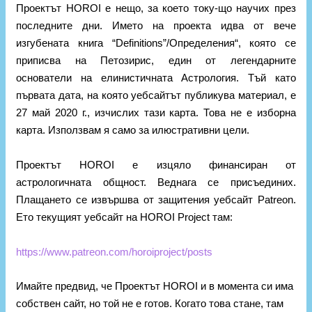
Проектът HOROI е нещо, за което току-що научих през
последните дни. Името на проекта идва от вече
изгубената книга “Definitions”/Определения“, която се
приписва на Петозирис, един от легендарните
основатели на елинистичната Астрология. Тъй като
първата дата, на която уебсайтът публикува материал, е
27 май 2020 г., изчислих тази карта. Това не е изборна
карта. Използвам я само за илюстративни цели.
Проектът HOROI е изцяло финансиран от
астрологичната общност. Веднага се присъединих.
Плащането се извършва от защитения уебсайт Patreon.
Ето текущият уебсайт на HOROI Project там:
https://www.patreon.com/horoiproject/posts
Имайте предвид, че Проектът HOROI и в момента си има
собствен сайт, но той не е готов. Когато това стане, там