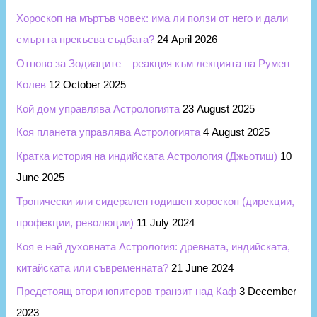
f
Хороскоп на мъртъв човек: има ли ползи от него и дали
o
смъртта прекъсва съдбата?
24 April 2026
r
Отново за Зодиаците – реакция към лекцията на Румен
:
Колев
12 October 2025
Кой дом управлява Астрологията
23 August 2025
Коя планета управлява Астрологията
4 August 2025
Кратка история на индийската Астрология (Джьотиш)
10
June 2025
Тропически или сидерален годишен хороскоп (дирекции,
профекции, революции)
11 July 2024
Коя е най духовната Астрология: древната, индийската,
китайската или съвременната?
21 June 2024
Предстоящ втори юпитеров транзит над Каф
3 December
2023