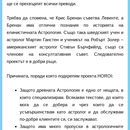
ще се прехвърлят всички преводи.
Трябва да спомена, че Крис Бренан съветва Левенте, а
Бренан има отлични познания по историята на
елинистичната Астрология. Също така шведският учен и
астролог Мартин Ганстен и ученикът на Робърт Золер –
американският астролог Стивън Бърчфийлд, също са
членове на консултативния съвет. Следователно
проектът е в добри ръце.
Причината, поради която подкрепям проекта HOROI:
Защото древната Астрология е едно от нещата, в
които специализирам. Всякакви текстове, до които
мога да се добера и чрез които да се
усъвършенствам като астролог и да обслужвам
по-добре клиентите си, си заслужават.
Защото има много пропуски в астрологичните