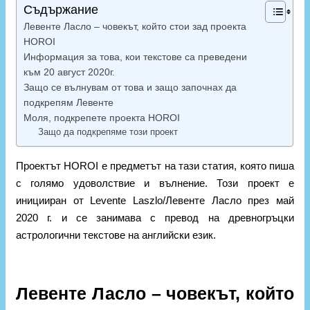
Съдържание
Левенте Ласло – човекът, който стои зад проекта
HOROI
Информация за това, кои текстове са преведени
към 20 август 2020г.
Защо се вълнувам от това и защо започнах да
подкрепям Левенте
Моля, подкрепете проекта HOROI
Защо да подкрепяме този проект
Проектът HOROI е предметът на тази статия, която пиша
с голямо удоволствие и вълнение. Този проект е
иницииран от Levente Laszlo/Левенте Ласло през май
2020 г. и се занимава с превод на древногръцки
астрологични текстове на английски език.
Левенте Ласло – човекът, който