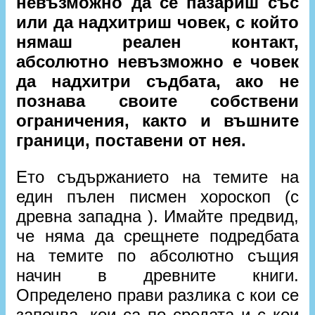
невъзможно да се пазариш със
или да надхитриш човек, с който
нямаш реален контакт,
абсолютно невъзможно е човек
да надхитри съдбата, ако не
познава своите собствени
ограничения, както и въшните
граници, поставени от нея.
Ето съдържанието на темите на
един пълен писмен хороскоп (с
древна западна ). Имайте предвид,
че няма да срещнете подредбата
на темите по абсолютно същия
начин в древните книги.
Определено прави разлика с кои се
започва, кои са по средата и с кои