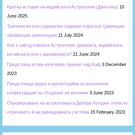
Кратка история на индийската Астрология (Джьотиш)
10
June 2025
Тропически или сидерален годишен хороскоп (дирекции,
профекции, революции)
11 July 2024
Коя е най духовната Астрология: древната, индийската,
китайската или съвременната?
21 June 2024
Предстоящ втори юпитеров транзит над Каф
3 December
2023
Предстояща рядка и краткотрайна астрологична
конфигурация за сбъдване на желания
3 June 2023
Опровергаване на астроложката Дебора Холдинг относно
отричането й на равнодомната система
15 February 2023