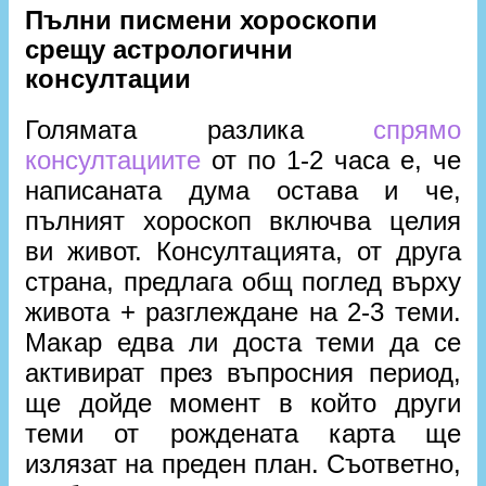
Пълни писмени хороскопи
срещу астрологични
консултации
Голямата разлика
спрямо
консултациите
от по 1-2 часа е, че
написаната дума остава и че,
пълният хороскоп включва целия
ви живот. Консултацията, от друга
страна, предлага общ поглед върху
живота + разглеждане на 2-3 теми.
Макар едва ли доста теми да се
активират през въпросния период,
ще дойде момент в който други
теми от рождената карта ще
излязат на преден план. Съответно,