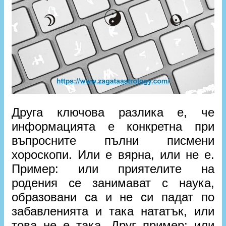
Друга ключова разлика е, че
информацията е конкретна при
въпросните пълни писмени
хороскопи. Или е вярна, или не е.
Пример: или приятелите на
родения се занимават с наука,
образовани са и не си падат по
забавленията и така нататък, или
това не е така. Друг пример: или