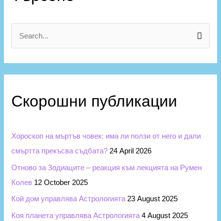
т
е
г
S
о
e
р
a
и
r
и
Скорошни публикации
c
h
f
Хороскоп на мъртъв човек: има ли ползи от него и дали
o
смъртта прекъсва съдбата?
24 April 2026
r
Отново за Зодиаците – реакция към лекцията на Румен
:
Колев
12 October 2025
Кой дом управлява Астрологията
23 August 2025
Коя планета управлява Астрологията
4 August 2025