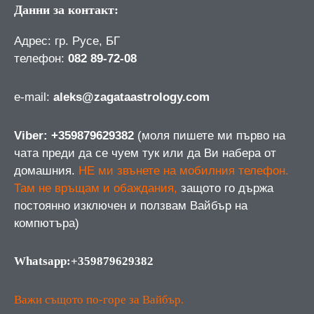
Данни за контакт:
Адрес: гр. Русе, БГ
телефон:
082 89-72-08
е-mail:
aleks@zagataastrology.com
Viber: +359879629382
(моля пишете ми първо на
чата преди да се чуем тук или да Ви набера от
домашния.
НЕ ми звънете на мобилния телефон.
Там не връщам и обаждания,
защото го държа
постоянно изключен и ползвам Вайбър на
компютъра)
Whatsapp:+359879629382
Важи същото по-горе за Вайбър.