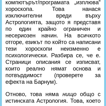
компютърът/програмата „изплюва”
хороскопа. Това нанася
изключителни вреди върху
Астрологията, защото я представя
по един крайно ограничен и
несериозен начин. На всичкото
отгоре, езикът по който са написани
тези хороскопи неизменно е
психологически. Разбира се, че е.
Страници описания се изписват,
които реално нямат основа и
потвърдимост (проверете за
ефекта на Барнум).
Отново, това няма
нищо
общо с
истинската Астрология. Това, което