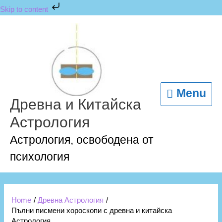
Skip
Skip to content
to
content
Menu
Menu
Древна и Китайска
Астрология
Астрология, освободена от
психология
Home
Древна Астрология
Пълни писмени хороскопи с древна и китайска
Астрология