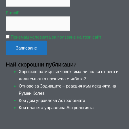
E-mail*
Приемам условията за ползване на този сайт
Най-скорошни публикации
Хороскоп на мъртъв човек: има ли ползи от него и
дали смъртта прекъсва съдбата?
Отново за Зодиаците – реакция към лекцията на
Румен Колев
Кой дом управлява Астрологията
Коя планета управлява Астрологията