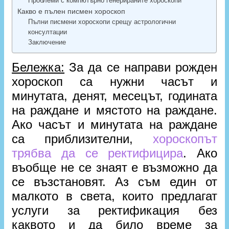
Проблеми с компютърно генерираните хороскопи
Какво е пълен писмен хороскоп
Пълни писмени хороскопи срещу астрологични
консултации
Заключение
Бележка:
За да се направи рожден
хороскоп са нужни часът и
минутата, денят, месецът, годината
на раждане и мястото на раждане.
Ако часът и минутата на раждане
са приблизителни,
хороскопът
трябва да се ректифицира
. Ако
въобще не се знаят е възможно да
се възстановят. Аз съм един от
малкото в света, които предлагат
услуги за ректификация без
каквото и да било време за