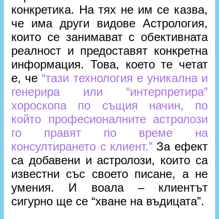
конкретика. На тях не им се казва,
че има други видове Астрология,
които се занимават с обективната
реалност и предоставят конкретна
информация. Това, което те четат
е, че
“тази технология е уникална и
генерира или “интерпретира”
хороскопа по същия начин, по
който професионалните астролози
го правят по време на
консултирането с клиент.”
За ефект
са добавени и астролози, които са
известни със своето писане, а не
умения. И воала – клиентът
сигурно ще се “хване на въдицата”.