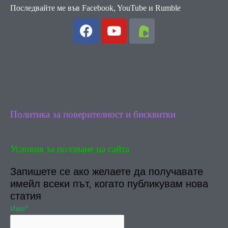
Последвайте ме във Facebook, YouTube и Rumble
F
Y
a
o
c
u
e
t
b
u
o
b
o
e
k
Политика за поверителност и бисквитки
Условия за ползване на сайта
Запишете се ако желаете да получавате
имейл всеки път, когато публикувам нова
статия
Име*