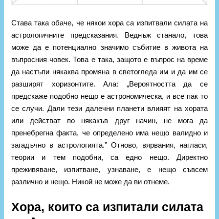
Става така обаче, че някои хора са изпитвали силата на
астрологичните предсказания. Веднъж станало, това
може да е потенциално значимо събитие в живота на
въпросния човек. Това е така, защото е въпрос на време
да настъпи някаква промяна в светогледа им и да им се
разширят хоризонтите. Ала: „Вероятността да се
предскаже подобно нещо е астрономическа, и все пак то
се случи. Дали тези далечни планети влияят на хората
или действат по някакъв друг начин, не мога да
пренебрегна факта, че определено има нещо валидно и
загадъчно в астрологията.” Отново, вярвания, нагласи,
теории и тем подобни, са едно нещо. Директно
преживяване, изпитване, узнаване, е нещо съвсем
различно и нещо. Никой не може да ви отнеме.
Хора, които са изпитали силата