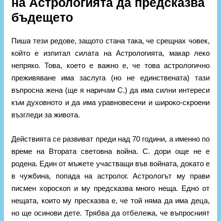
на Астрологията да предсказва
бъдещето
Пиша тези редове, защото стана така, че срещнах човек,
който е изпитал силата на Астрологията, макар леко
непряко. Това, което е важно е, че това астрологично
преживяване има заслуга (но не единствената) тази
въпросна жена (ще я наричам С.) да има силни интереси
към духовното и да има уравновесени и широко-скроени
възгледи за живота.
Действията се развиват преди над 70 години, а именно по
време на Втората световна война. С. дори още не е
родена. Един от мъжете участващи във войната, докато е
в чужбина, попада на астролог. Астрологът му прави
писмен хороскоп и му предсказва много неща. Едно от
нещата, които му пресказва е, че той няма да има деца,
но ще осинови дете. Трябва да отбележа, че въпросният