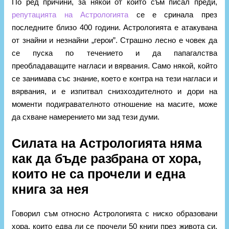
По ред причини, за някои от които съм писал преди,
репутацията на Астрологията
се е сринала през
последните близо 400 години. Астрологията е атакувана
от знайни и незнайни „герои”. Страшно лесно е човек да
се пуска по течението и да папагалства
преобладаващите нагласи и вярвания. Само някой, който
се занимава със знание, което е контра на тези нагласи и
вярвания, и е изпитвал снизхоздителното и дори на
моменти подигравателното отношение на масите, може
да схване намерението ми зад тези думи.
Силата на Астрологията няма
как да бъде разбрана от хора,
които не са прочели и една
книга за нея
Говорил съм относно Астрологията с ниско образовани
хора, които едва ли се прочели 50 книги през живота си.