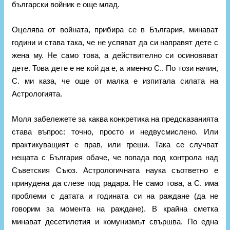
български войник е още млад.
Оцелява от войната, прибира се в България, минават
години и става така, че не успяват да си направят дете с
жена му. Не само това, а действително си осиновяват
дете. Това дете е не кой да е, а именно С.. По този начин,
С. ми каза, че още от малка е изпитала силата на
Астрологията.
Моля забележете за каква конкретика на предсказанията
става въпрос: точно, просто и недвусмислено. Или
практикуващият е прав, или греши. Така се случват
нещата с България обаче, че попада под контрола над
Съветския Съюз. Астрологичната наука съответно е
принудена да слезе под радара. Не само това, а С. има
проблеми с датата и годината си на раждане (да не
говорим за момента на раждане). В крайна сметка
минават десетилетия и комунизмът свършва. По една