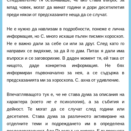
млад човек, могат да минат години и дори десетилетия
преди някои от предсказаните неща да се случат.
Не е нужно да навлизам в подробности, понеже е лична
информация, но С. много искаше пълен писмен хороскоп.
Не е важно дали за себе си или за друг. След като го
направих се видяхме, за да й го дам. Питах я дали има
въпроси и се заговорихме. В даден момент тя, ей така от
нищото, даде конкретна информация. Не бях
информиран първоначално за нея, а се съдържа в
предсказанията ми за хороскопа. С. ахна от удивление.
Впечатляващото тук е, че не става дума за описания на
характера (което
не е
психология), а за събития и
дейност. Те могат да се случат след години или
десетилея. Става дума за различното активиране на
отделните теми и подреждането им в определена
последователност. Ала Пъзелът на живота. Е въпросната