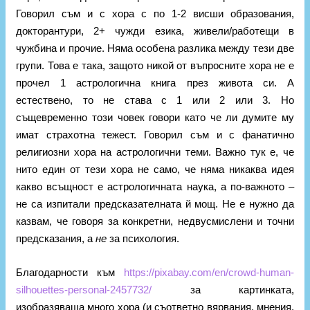
Говорил съм и с хора с по 1-2 висши образования,
докторантури, 2+ чужди езика, живели/работещи в
чужбина и прочие. Няма особена разлика между тези две
групи. Това е така, защото никой от въпросните хора не е
прочел 1 астрологична книга през живота си. А
естествено, то не става с 1 или 2 или 3. Но
същевременно този човек говори като че ли думите му
имат страхотна тежест. Говорил съм и с фанатично
религиозни хора на астрологични теми. Важно тук е, че
нито един от тези хора не само, че няма никаква идея
какво всъщност е астрологичната наука, а по-важното –
не са изпитали предсказателната й мощ. Не е нужно да
казвам, че говоря за конкретни, недвусмислени и точни
предсказания, а
не
за психология.
Благодарности към
https://pixabay.com/en/crowd-human-
silhouettes-personal-2457732/
за картинката,
изобразяваща много хора (и съответно вярвания, мнения,