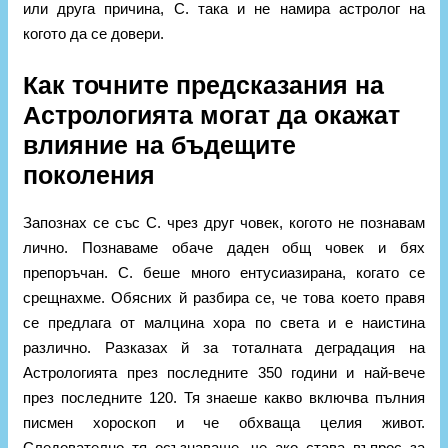
или друга причина, С. така и не намира астролог на
когото да се довери.
Как точните предсказания на
Астрологията могат да окажат
влияние на бъдещите
поколения
Запознах се със С. чрез друг човек, когото не познавам
лично. Познаваме обаче даден общ човек и бях
препоръчан. С. беше много ентусиазирана, когато се
срещнахме. Обясних й разбира се, че това което правя
се предлага от малцина хора по света и е наистина
различно. Разказах й за тоталната деградация на
Астрологията през последните 350 години и най-вече
през последните 120. Тя знаеше какво включва пълния
писмен хороскоп и че обхваща целия живот.
Следователно тя осъзнаваше, че ако става въпрос за