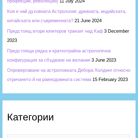
профекции, революции)
11 July 2024
Коя е най духовната Астрология: древната, индийската,
китайската или съвременната?
21 June 2024
Предстоящ втори юпитеров транзит над Каф
3 December
2023
Предстояща рядка и краткотрайна астрологична
конфигурация за сбъдване на желания
3 June 2023
Опровергаване на астроложката Дебора Холдинг относно
отричането й на равнодомната система
15 February 2023
Категории