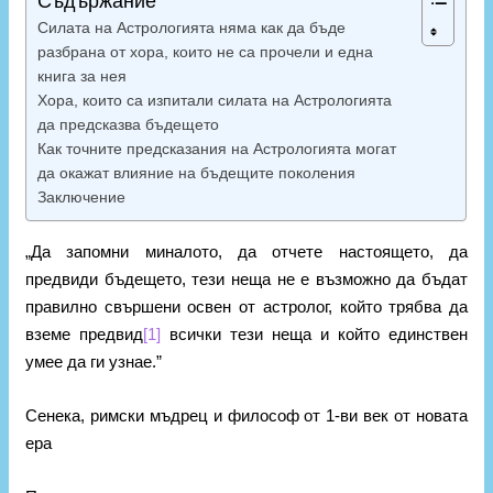
Съдържание
Силата на Астрологията няма как да бъде
разбрана от хора, които не са прочели и една
книга за нея
Хора, които са изпитали силата на Астрологията
да предсказва бъдещето
Как точните предсказания на Астрологията могат
да окажат влияние на бъдещите поколения
Заключение
„Да запомни миналото, да отчете настоящето, да
предвиди бъдещето, тези неща не е възможно да бъдат
правилно свършени освен от астролог, който трябва да
вземе предвид
[1]
всички тези неща и който единствен
умее да ги узнае.”
Сенека, римски мъдрец и философ от 1-ви век от новата
ера