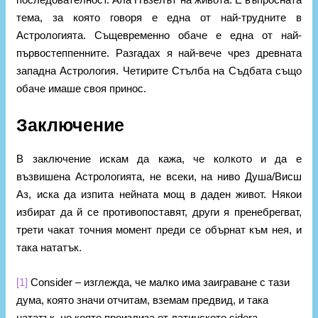
тема, за която говоря е една от най-трудните в
Астрологията. Същевременно обаче е една от най-
първостеппенните. Разгадах я най-вече чрез древната
западна Астрология. Четирите Стълба на Съдбата също
обаче имаше своя принос.
Заключение
В заключение искам да кажа, че колкото и да е
възвишена Астрологията, не всеки, на ниво Душа/Висш
Аз, иска да изпита нейната мощ в даден живот. Някои
избират да й се противопоставят, други я пренебрегват,
трети чакат точния момент преди се обърнат към нея, и
така нататък.
[1]
Consider – изглежда, че малко има заиграване с тази
дума, която значи отчитам, вземам предвид, и така
нататък, но която произлиза от латинското sidera –