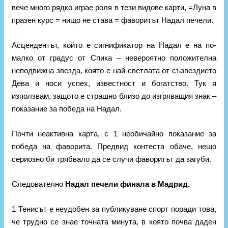
вече много рядко играе роля в тези видове карти, =Луна в
празен курс = нищо не става = фаворитът Надал печели.
Асцендентът, който е сигнификатор на Надал е на по-
малко от градус от Спика – невероятно положителна
неподвижна звезда, която е най-светлата от съзвездието
Дева и носи успех, известност и богатство. Тук я
използвам, защото е страшно близо до изгряващия знак –
показание за победа на Надал.
Почти неактивна карта, с 1 необичайно показание за
победа на фаворита. Предвид контеста обаче, нещо
сериозно би трябвало да се случи фаворитът да загуби.
Следователно
Надал печели финала в Мадрид.
1 Тенисът е неудобен за публикуване спорт поради това,
че трудно се знае точната минута, в която почва даден