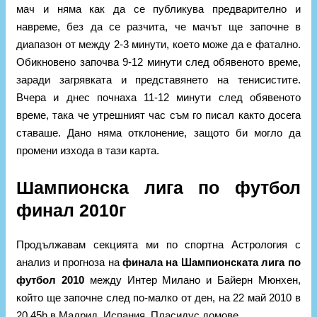
мач и няма как да се публикува предварително и
навреме, без да се разчита, че мачът ще започне в
диапазон от между 2-3 минути, което може да е фатално.
Обикновено започва 9-12 минути след обявеното време,
заради загрявката и представянето на тенисистите.
Вчера и днес почнаха 11-12 минути след обявеното
време, така че утрешният час съм го писал както досега
ставаше. Дано няма отклонение, защото би могло да
промени изхода в тази карта.
Шампионска лига по футбол
финал 2010г
Продължавам секцията ми по спортна Астрология с
анализ и прогноза на
финала на Шампионската лига по
футбол 2010
между Интер Милано и Байерн Мюнхен,
който ще започне след по-малко от ден, на 22 май 2010 в
20.45h в Мадрид, Испания, Пласидус домове.