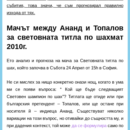
събития, това значи, че съм прогнозирал правилно
изхода от тях.
Мачът между Ананд и Топалов
за световната титла по шахмат
2010г.
Ето анализ и прогноза на мача за Световната титла по
шах, който започва в Събота 24 Април от 15h в София.
Не си мислех за нищо конкретно онази нощ, когато в ума
ми се появи въпроса: “ Кой ще бъде следващият
Световен шампион по шах”? Титлата ще отиде или при
българския претендент – Топалов, или ще остане при
носителя й – индиеца Ананд. Съществуват няколко
вариации на този въпрос, но отивайки до същността му, и
при дадения контекст, той може
да се формулира
само по