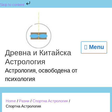
Skip
Skip to content
to
content
Menu
Menu
Древна и Китайска
Астрология
Астрология, освободена от
психология
Home
Разни
Спортна Астрология
Спортна Астрология