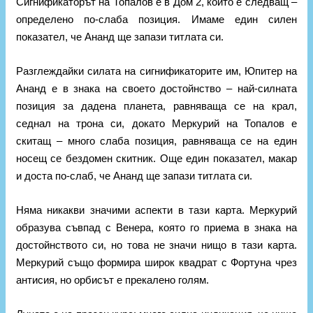
Сигнификаторът на Топалов е в Дом 2, който е следващ –
определено по-слаба позиция. Имаме един силен
показател, че Ананд ще запази титлата си.
Разглеждайки силата на сигнификаторите им, Юпитер на
Ананд е в знака на своето достойнство – най-силната
позиция за дадена планета, равняваща се на крал,
седнал на трона си, докато Меркурий на Топалов е
скитащ – много слаба позиция, равняваща се на един
носещ се бездомен скитник. Още един показател, макар
и доста по-слаб, че Ананд ще запази титлата си.
Няма никакви значими аспекти в тази карта. Меркурий
образува съвпад с Венера, която го приема в знака на
достойнството си, но това не значи нищо в тази карта.
Меркурий също формира широк квадрат с Фортуна чрез
антисия, но орбисът е прекалено голям.