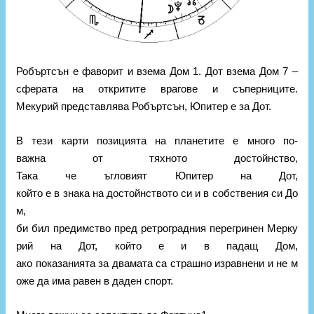
Робъртсън е фаворит и взема Дом 1. Дот взема Дом 7 –
сферата на откритите врагове и съперниците.
Мекурий представлява Робъртсън, Юпитер е за Дот.
В тези карти позицията на планетите е много по-
важна от тяхното достойнство,
Така че ъгловият Юпитер на Дот,
който е в знака на достойнството си и в собствения си До
м,
би бил предимство пред ретроградния перегринен Мерку
рий на Дот, който е и в падащ Дом,
ако показанията за двамата са страшно изравнени и не м
оже да има равен в даден спорт.