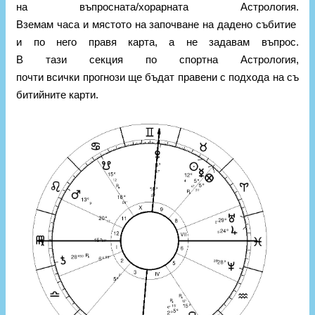
на въпросната/хорарната Астрология.
Вземам часа и мястото на започване на дадено събитие
и по него правя карта, а не задавам въпрос.
В тази секция по спортна Астрология,
почти всички прогнози ще бъдат правени с подхода на съ
битийните карти.