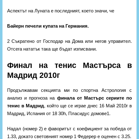
Аспектът на Луната е последният, което значи, че
Байерн печели купата на Германия.
2 Съкратено от Господар на Дома или негов управител.
Отсега нататък така ще бъдат изписвани.
Финал на тенис Мастърса в
Мадрид 2010г
Продължавам секцията ми по спортна Астрология с
анализ и прогноза на
финала от Мастърс сериите по
тенис в Мадрид
, който ще се играе днес 16 Май 2010г в
Мадрид, Испания от 18 30h, Пласидус домове1.
Надал (номер 2) е фаворитът с коефициент за победа от
1.33, докато световният номер 1 Федерер е оценен с 3.25.