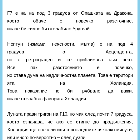
Г7 е на на под 3 градуса от Опашката на Дракона,
което обаче е повечко разстояние,
иначе би силно би отслабило Уругвай.
Нептун (измами, неясности, мъгла) е на под 4
градуса от Асцендента,
но е ретрограден и се приближава към него.
Все пак разстоянието е повечко,
но става дума на надличностна планета. Това е територи
ята на Холандия.
Това показание не би трябвало да важи,
иначе отслабва фаворита Холандия.
Луната прави тригон на Г10, но чак след почти 7 градуса,
което означава, че
ако
се стигне до продължения,
Холандия ще спечели или в последните няколко минути,
или много по-вероятно – след дузпи.