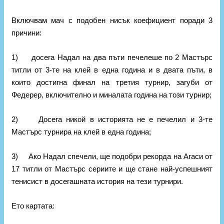
Включвам мач с подобен нисък коефициент поради 3
причини:
1) досега Надал на два пъти печелеше по 2 Мастърс
титли от 3-те на клей в една година и в двата пъти, в
които достигна финал на третия турнир, загуби от
Федерер, включително и миналата година на този турнир;
2) Досега никой в историята не е печелил и 3-те
Мастърс турнира на клей в една година;
3) Ако Надал спечели, ще подобри рекорда на Агаси от
17 титли от Мастърс сериите и ще стане най-успешният
тенисист в досегашната история на тези турнири.
Ето картата: