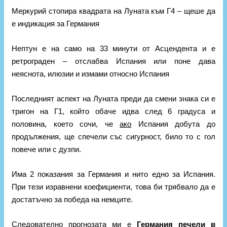
Меркурий стопира квадрата на Луната към Г4 – щеше да
е индикация за Германия
Нептун е на само на 33 минути от Асцендента и е
ретрограден – отслабва Испания или поне дава
неяснота, илюзии и измами относно Испания
Последният аспект на Луната преди да смени знака си е
тригон на Г1, който обаче идва след 6 градуса и
половина, което сочи, че
ако
Испания добута до
продължения, ще спечели със сигурност, било то с гол
повече или с дузпи.
Има 2 показания за Германия и нито едно за Испания.
При тези изравнени коефициенти, това би трябвало да е
достатъчно за победа на немците.
Следователно прогнозата ми е
Германия печели в