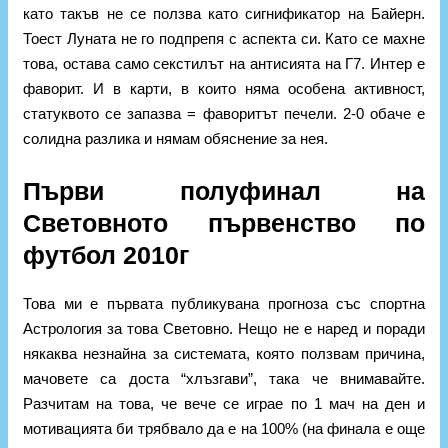
като такъв не се ползва като сигнификатор на Байерн.
Тоест Луната не го подпрепя с аспекта си. Като се махне
това, остава само секстилът на антисията на Г7. Интер е
фаворит. И в карти, в които няма особена активност,
статуквото се запазва = фаворитът печели. 2-0 обаче е
солидна разлика и нямам обяснение за нея.
Първи полуфинал на
Световното първенство по
футбол 2010г
Това ми е първата публикувана прогноза със спортна
Астрология за това Световно. Нещо не е наред и поради
някаква незнайна за системата, която ползвам причина,
мачовете са доста “хлъзгави”, така че внимавайте.
Разчитам на това, че вече се играе по 1 мач на ден и
мотивацията би трябвало да е на 100% (на финала е още