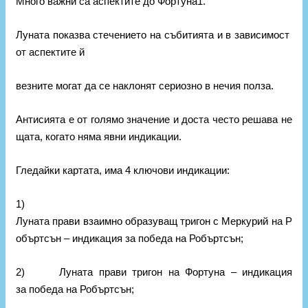
Много важни са аспектите до Фортуна1.
Луната показва стечението на събитията и в зависимост
от аспектите й
везните могат да се наклонят сериозно в нечия полза.
Антисията е от голямо значение и доста често решава не
щата, когато няма явни индикации.
Гледайки картата, има 4 ключови индикации:
1)
Луната прави взаимно образуващ тригон с Меркурий на Р
объртсън – индикация за победа на Робъртсън;
2) Луната прави тригон на Фортуна – индикация
за победа на Робъртсън;