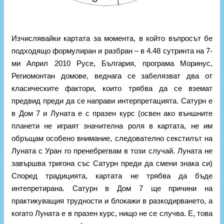
Изчислявайки картата за момента, в който въпросът бе
подходящо формулиран и разбран – в 4.48 сутринта на 7-
ми Април 2010 Русе, България, програма Моринус,
Региомонтан домове, веднага се забелязват два от
класическите фактори, които трябва да се вземат
предвид преди да се направи интерпретацията. Сатурн е
в Дом 7 и Луната е с празен курс (освен ако външните
планети не играят значителна роля в картата, не им
обръщам особено внимание, следователно секстилът на
Луната с Уран го пренебрегвам в този случай. Луната не
завършва тригона със Сатурн преди да смени знака си)
Според традицията, картата не трябва да бъде
интепретирана. Сатурн в Дом 7 ще причини на
практикуващия трудности и блокажи в разкодирването, а
когато Луната е в празен курс, нищо не се случва. Е, това