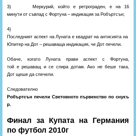
3) Меркурий, който е ретрограден, е на 16
минути от съвпад с Фортуна – индикация за Робъртсън;
4)
Последният аспект на Луната е квадрат на антисията на
Юпитер на Дот – решаваща индикация, че Дот печели.
Обаче, когато Луната прави аспект с Фортуна,
той е решаващ и се спира дотам. Ако не беше така,
Дот щеше да спечели.
Следователно
Робъртсън печели Световното първенство по снукъ
р.
Финал за Купата на Германия
по футбол 2010г