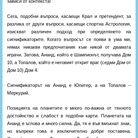
зависи от контекста!
Сега, подобни въпроси, касаещи Крал и претендент, за
разлика от други въпроси, касаещи спортна Астрология,
изискват различен подход при определянето на
сигнификаторите. Когато въпросът се появи в ума ми,
нямах никакви предпочитания към никой от двамата
играчи. Затова, Ананд, който е Шампионът, получава Дом
10, а Топалов, който е неговият открит враг (седми Дом от
Дом 10) Дом 4.
Сигнификаторът на Ананд е Юпитер, а на Топалов –
Меркурий.
Позицията на планетите е много по-важна от тяхното
достойнство и слабост в подобни карти. Планетата на
Ананд е ъглова и много силна. Да, тя е във вмъкнат знак,
но въпреки това е изключително добре поставена.