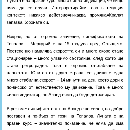
Луната е на празен курс: много силна индикация, че нищо
няма да се случи. Интерпретирайки това в текущия
контекст: никакво действие=никаква промяна=Кралят
запазва Короната си.
Накрая, но от огромно значение, сигнификаторът на
Топалов – Меркурий е на 19 градуса пред Слънцето.
Постепенно намалява скоростта си и много скоро стане
стационарен – много уязвимо състояние, след която ще
стане ретрограден. Това е огромно отслабване на
планетата. Юпитер от друга страна, се движи с една
много стабилна скорост – 14 минути на ден, което дори е
по-високо от естественото му движение. Това е много
силен индикатор, че Ананд няма да бъде детрониран.
В резюме: сигнификаторът на Ананд е по-силен, по-добре
поставен и по-бърз от този на Топалов. Луната е на
празен курс – значително показание, че няма да има