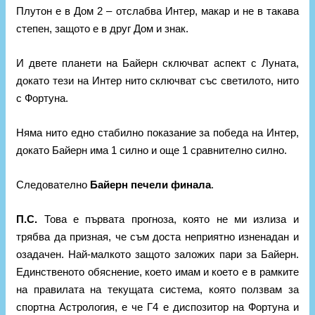
Плутон е в Дом 2 – отслабва Интер, макар и не в такава
степен, защото е в друг Дом и знак.
И двете планети на Байерн сключват аспект с Луната,
докато тези на Интер нито сключват със светилото, нито
с Фортуна.
Няма нито едно стабилно показание за победа на Интер,
докато Байерн има 1 силно и още 1 сравнително силно.
Следователно
Байерн печели финала
.
П.С.
Това е първата прогноза, която не ми излиза и
трябва да призная, че съм доста неприятно изненадан и
озадачен. Най-малкото защото заложих пари за Байерн.
Единственото обяснение, което имам и което е в рамките
на правилата на текущата система, която ползвам за
спортна Астрология, е че Г4 е диспозитор на Фортуна и