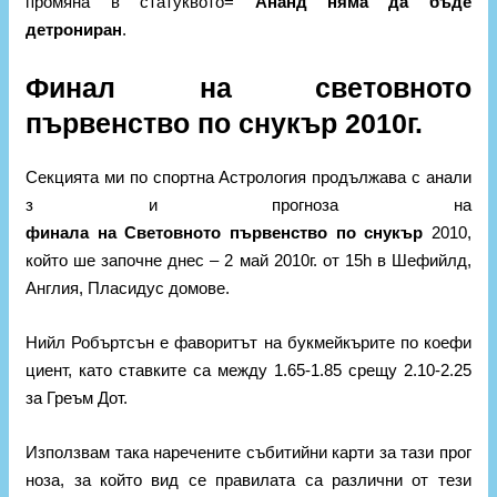
промяна в статуквото=
Ананд няма да бъде
детрониран
.
Финал на световното
първенство по снукър 2010г.
Секцията ми по спортна Астрология продължава с анали
з и прогноза на
финала на Световното първенство по снукър
2010,
който ше започне днес – 2 май 2010г. от 15h в Шефийлд,
Англия, Пласидус домове.
Нийл Робъртсън е фаворитът на букмейкърите по коефи
циент, като ставките са между 1.65-1.85 срещу 2.10-2.25
за Греъм Дот.
Използвам така наречените събитийни карти за тази прог
ноза, за който вид се правилата са различни от тези