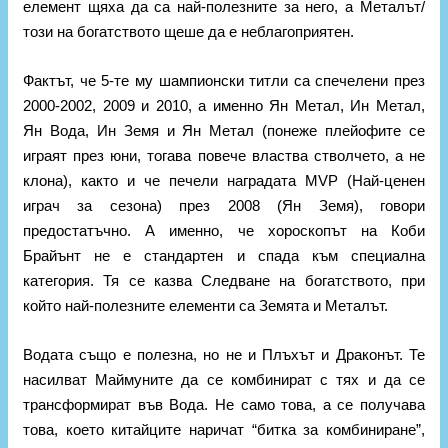
елемент щяха да са най-полезните за него, а Металът/
този на богатството щеше да е неблагоприятен.
Фактът, че 5-те му шампионски титли са спечелени през
2000-2002, 2009 и 2010, а именно Ян Метал, Ин Метал,
Ян Вода, Ин Земя и Ян Метал (понеже плейофите се
играят през юни, тогава повече властва стволчето, а не
клона), както и че печели наградата MVP (Най-ценен
играч за сезона) през 2008 (Ян Земя), говори
предостатъчно. А именно, че хороскопът на Коби
Брайънт не е стандартен и спада към специална
категория. Тя се казва Следване на богатството, при
който най-полезните елементи са Земята и Металът.
Водата също е полезна, но не и Плъхът и Драконът. Те
насилват Маймуните да се комбинират с тях и да се
трансформират във Вода. Не само това, а се получава
това, което китайците наричат “битка за комбиниране”,