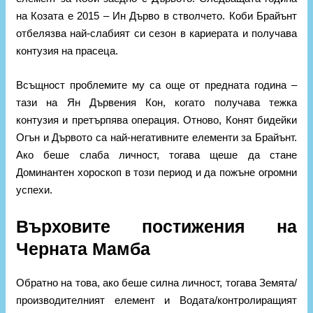
на Козата е 2015 – Ин Дърво в стволчето. Коби Брайънт
отбелязва най-слабият си сезон в кариерата и получава
контузия на прасеца.
Всъщност проблемите му са още от предната година –
тази на Ян Дървения Кон, когато получава тежка
контузия и претърпява операция. Отново, Конят бидейки
Огън и Дървото са най-негативните елементи за Брайънт.
Ако беше слаба личност, тогава щеше да стане
Доминантен хороскоп в този период и да пожъне огромни
успехи.
Върховите постижения на
Черната Мамба
Обратно на това, ако беше силна личност, тогава Земята/
производителният елемент и Водата/контролиращият