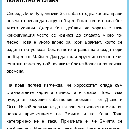
богатство и слава
Според Лили Чун, имайки 3 стълба от една колона прави
човекът орисан да натрупа бързо богатство и слава без
много усилия. Джери Кинг добавя, че хората с тази
конфигурация често се издигат до славата много по-
лесно. Това е много вярно за Коби Брайънт, който се
издигна до успеха, богатството и ранга на звезда дори
по-бързо от Майкъл Джордан или други играчи от тези,
считани измежду най-великите баскетболисти за всички
времена.
На пръв поглед изглежда, че хороскопът спада към
стандартните карти и личността е слаба. Тоест има
нужда от ресурния собствения елемент – от Дърво и
Огън. Някой дори може да твърди, че личността е силна,
поради присъствието на Змията и на Коня. Това
категорично не е така. Причината е, че Змията се
комбинира с Маймуната и дава Вода. Това е възможно,