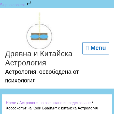
Skip
Skip to content
to
content
Menu
Menu
Древна и Китайска
Астрология
Астрология, освободена от
психология
Home
Астрологично разчитане и предсказване
Хороскопът на Коби Брайънт с китайска Астрология