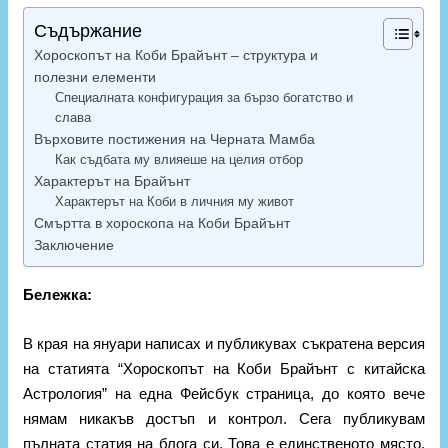
Съдържание
Хороскопът на Коби Брайънт – структура и
полезни елементи
Специалната конфигурация за бързо богатство и
слава
Върховите постижения на Черната Мамба
Как съдбата му влияеше на целия отбор
Характерът на Брайънт
Характерът на Коби в личния му живот
Смъртта в хороскопа на Коби Брайънт
Заключение
Бележка:
В края на януари написах и публикувах съкратена версия
на статията “Хороскопът на Коби Брайънт с китайска
Астрология” на една Фейсбук страница, до която вече
нямам никакъв достъп и контрол. Сега публикувам
пълната статия на блога си. Това е единственото място,