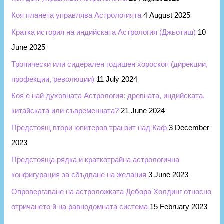
Коя планета управлява Астрологията
4 August 2025
Кратка история на индийската Астрология (Джьотиш)
10
June 2025
Тропически или сидерален годишен хороскоп (дирекции,
профекции, революции)
11 July 2024
Коя е най духовната Астрология: древната, индийската,
китайската или съвременната?
21 June 2024
Предстоящ втори юпитеров транзит над Каф
3 December
2023
Предстояща рядка и краткотрайна астрологична
конфигурация за сбъдване на желания
3 June 2023
Опровергаване на астроложката Дебора Холдинг относно
отричането й на равнодомната система
15 February 2023