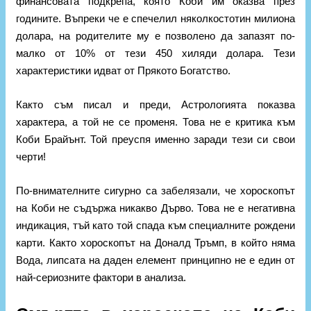
финансовата подкрепа, която Коби им оказва през
годините. Въпреки че е спечелил няколкостотин милиона
долара, на родителите му е позволено да запазят по-
малко от 10% от тези 450 хиляди долара. Тези
характеристики идват от Прякото Богатство.
Както съм писал и преди, Астрологията показва
характера, а той не се променя. Това не е критика към
Коби Брайънт. Той преуспя именно заради тези си свои
черти!
По-внимателните сигурно са забелязали, че хороскопът
на Коби не съдържа никакво Дърво. Това не е негативна
индикация, тъй като той спада към специалните рождени
карти. Както хороскопът на Доналд Тръмп, в който няма
Вода, липсата на даден елемент принципно не е един от
най-сериозните фактори в анализа.