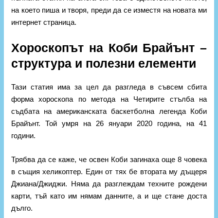
на което пиша и творя, преди да се изместя на новата ми
интернет страница.
Хороскопът на Коби Брайънт –
структура и полезни елементи
Тази статия има за цел да разгледа в съвсем сбита
форма хороскопа по метода на Четирите стълба на
съдбата на американската баскетболна легенда Коби
Брайънт. Той умря на 26 януари 2020 година, на 41
години.
Трябва да се каже, че освен Коби загинаха още 8 човека
в същия хеликоптер. Един от тях бе втората му дъщеря
Джиана/Джиджи. Няма да разглеждам техните рождени
карти, тъй като им нямам данните, а и ще стане доста
дълго.