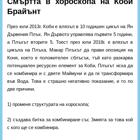
Смъртта в хороскопа на Коби
Брайънт
През юли 2013г. Коби е влязъл в 10 годишен цикъл на Ян
Дървения Плъх. Ян Дървото управлява първите 5 години,
а Плъхът вторите 5. Тоест през юли 2018г. е влязъл в
цикъла на Плъха. Макар Плъхът да прави опозиция на
Коня, което е положителен сблъсък, тъй като разкарва
потенциален ресурсен елемент за Коби, Плъхът иска да
се комбинира и с двете Маймуни и да ги трансформира
във Вода. Това е страшно негативно показание, и то по
две причини.
1) променя структурата на хороскопа;
2) създава битка за комбиниране със Змията за това кой
с кого ще се комбинира.