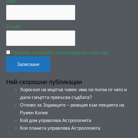
Име*
E-mail*
Приемам условията за ползване на този сайт
Най-скорошни публикации
Хороскоп на мъртъв човек: има ли ползи от него и
дали смъртта прекъсва съдбата?
Отново за Зодиаците – реакция към лекцията на
Румен Колев
Кой дом управлява Астрологията
Коя планета управлява Астрологията