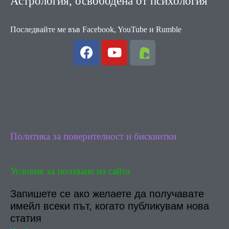
Астрология, освободена от психология
Последвайте ме във Facebook, YouTube и Rumble
F
Y
a
o
c
u
e
t
b
u
o
b
o
e
k
Политика за поверителност и бисквитки
Условия за ползване на сайта
Запишете се ако желаете да получавате
имейл всеки път, когато публикувам нова
статия