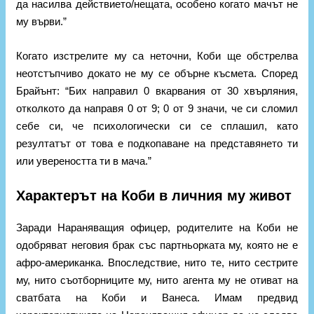
да насилва действието/нещата, особено когато мачът не
му върви.”
Когато изстрелите му са неточни, Коби ще обстрелва
неотстъпчиво докато не му се обърне късмета. Според
Брайънт: “Бих направил 0 вкарвания от 30 хвърляния,
отколкото да направя 0 от 9; 0 от 9 значи, че си сломил
себе си, че психологически си се сплашил, като
резултатът от това е подкопаване на представянето ти
или увереността ти в мача.”
Характерът на Коби в личния му живот
Заради Нараняващия офицер, родителите на Коби не
одобряват неговия брак със партньорката му, която не е
афро-американка. Впоследствие, нито те, нито сестрите
му, нито съотборниците му, нито агента му не отиват на
сватбата на Коби и Ванеса. Имам предвид