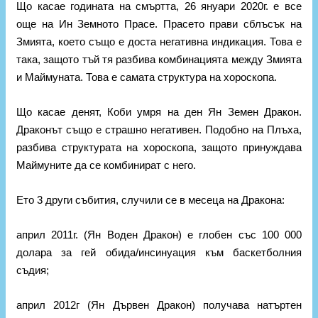
Що касае годината на смъртта, 26 януари 2020г. е все
още на Ин Земното Прасе. Прасето прави сблъсък на
Змията, което също е доста негативна индикация. Това е
така, защото тъй тя разбива комбинацията между Змията
и Маймуната. Това е самата структура на хороскопа.
Що касае денят, Коби умря на ден Ян Земен Дракон.
Драконът също е страшно негативен. Подобно на Плъха,
разбива структурата на хороскопа, защото принуждава
Маймуните да се комбинират с него.
Ето 3 други събития, случили се в месеца на Дракона:
април 2011г. (Ян Воден Дракон) е глобен със 100 000
долара за гей обида/инсинуация към баскетболния
съдия;
април 2012г (Ян Дървен Дракон) получава натъртен