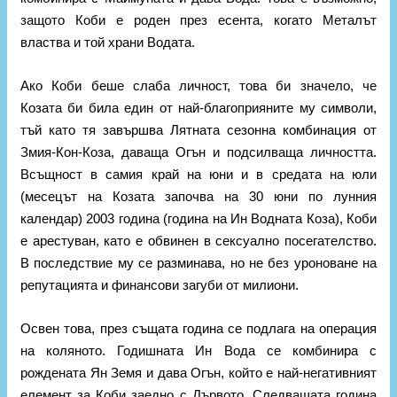
защото Коби е роден през есента, когато Металът
властва и той храни Водата.
Ако Коби беше слаба личност, това би значело, че
Козата би била един от най-благоприяните му символи,
тъй като тя завършва Лятната сезонна комбинация от
Змия-Кон-Коза, даваща Огън и подсилваща личността.
Всъщност в самия край на юни и в средата на юли
(месецът на Козата започва на 30 юни по лунния
календар) 2003 година (година на Ин Водната Коза), Коби
е арестуван, като е обвинен в сексуално посегателство.
В последствие му се разминава, но не без уроноване на
репутацията и финансови загуби от милиони.
Освен това, през същата година се подлага на операция
на коляното. Годишната Ин Вода се комбинира с
рождената Ян Земя и дава Огън, който е най-негативният
елемент за Коби заедно с Дървото. Следващата година