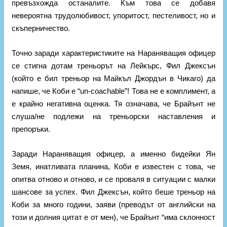
превъзхожда останалите. Към това се добавя
невероятна трудолюбивост, упоритост, пестеливост, но и
скъперничество.
Точно заради характеристиките на Нараняващия офицер
се стигна дотам треньорът на Лейкърс, Фил Джексън
(който е бил треньор на Майкъл Джордън в Чикаго) да
напише, че Коби е “un-coachable”! Това не е комплимент, а
е крайно негативна оценка. Тя означава, че Брайънт не
слуша/не подлежи на треньорски наставления и
препоръки.
Заради Нараняващия офицер, а именно бидейки Ян
Земя, инатливата планина, Коби е известен с това, че
опитва отново и отново, и се проваля в ситуации с малки
шансове за успех. Фил Джексън, който беше треньор на
Коби за много години, заяви (преводът от английски на
този и долния цитат е от мен), че Брайънт “има склонност