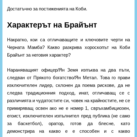
Достатъчно за постиженията на Коби.
Характерът на Брайънт
Накратко, кои са отличаващите и ключовите черти на
Черната Мамба? Какво разкрива хороскопът на Коби
Брайънт за неговия характер?
Нараняващият офицер/Ян Земя изпъква на два пъти,
следван от Прякото богатство/Ян Метал. Това го прави
изключителен лидер, склонен да поема рискове, да не
следва традиционния подход, инат, отличаващ се с
различията и чудатостите си, човек на крайностите, не се
примиряващ освен ако не е номер 1, свръхамбициозен,
егоист, изключителен изпълнител пред публика (не само
за баскетбол), оратор, готов да блесне, като
демонстрира на какво е е способен и с какво