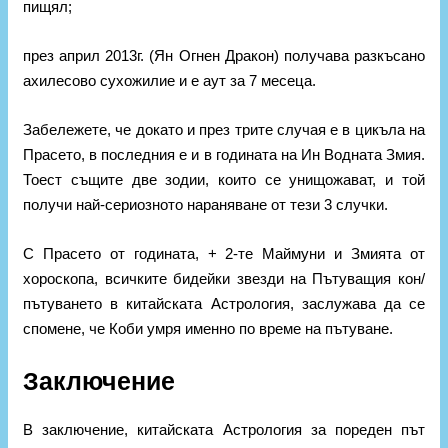
пищял;
през април 2013г. (Ян Огнен Дракон) получава разкъсано
ахилесово сухожилие и е аут за 7 месеца.
Забележете, че докато и през трите случая е в цикъла на
Прасето, в последния е и в годината на Ин Водната Змия.
Тоест същите две зодии, които се унищожават, и той
получи най-сериозното нараняване от тези 3 случки.
С Прасето от годината, + 2-те Маймуни и Змията от
хороскопа, всичките бидейки звезди на Пътуващия кон/
пътуването в китайската Астрология, заслужава да се
спомене, че Коби умря именно по време на пътуване.
Заключение
В заключение, китайската Астрология за пореден път