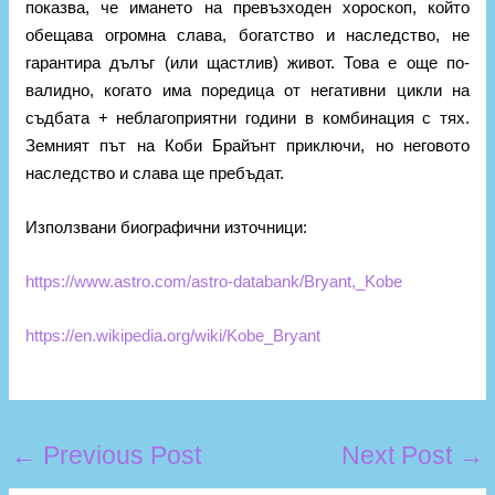
показва, че имането на превъзходен хороскоп, който
обещава огромна слава, богатство и наследство, не
гарантира дълъг (или щастлив) живот. Това е още по-
валидно, когато има поредица от негативни цикли на
съдбата + неблагоприятни години в комбинация с тях.
Земният път на Коби Брайънт приключи, но неговото
наследство и слава ще пребъдат.
Използвани биографични източници:
https://www.astro.com/astro-databank/Bryant,_Kobe
https://en.wikipedia.org/wiki/Kobe_Bryant
←
Previous Post
Next Post
→