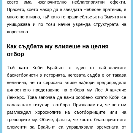
което има изключително неблагоприятни ефекти.
Прасето, което макар да е звездата Небесен пратеник, е
много негативно, тъй като то прави сблъсък на Змията и я
унищожава и по този начин уврежда структурата на
хороскопа.
Как съдбата му влияеше на целия
отбор
Тъй като Коби Брайънт е един от най-великите
баскетболисти в историята, неговата съдба е от такава
величина, че тя сериозно влияе на/дори предопределя
цялостното представяне на отбора му Лос Анджелис
Лейкърс. Това започва да важи особено когато Коби се
налага като титуляр в отбора. Признавам си, че не съм
разглеждал хороскопите на съотборниците или на
треньорите му. Обаче, фактът, че когато благоприятните
елементи за Брайънт са управлявали времената от