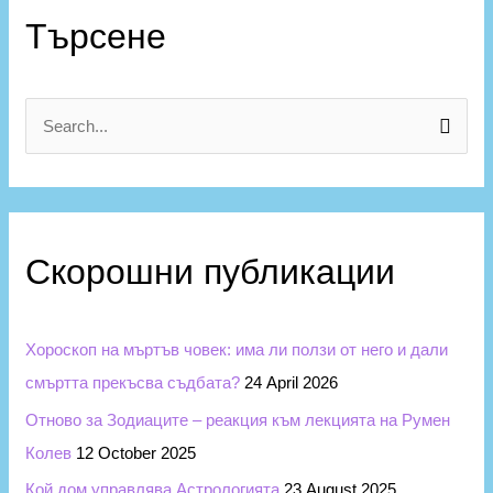
а
Търсене
т
е
г
S
о
e
р
a
и
r
и
Скорошни публикации
c
h
f
Хороскоп на мъртъв човек: има ли ползи от него и дали
o
смъртта прекъсва съдбата?
24 April 2026
r
Отново за Зодиаците – реакция към лекцията на Румен
:
Колев
12 October 2025
Кой дом управлява Астрологията
23 August 2025