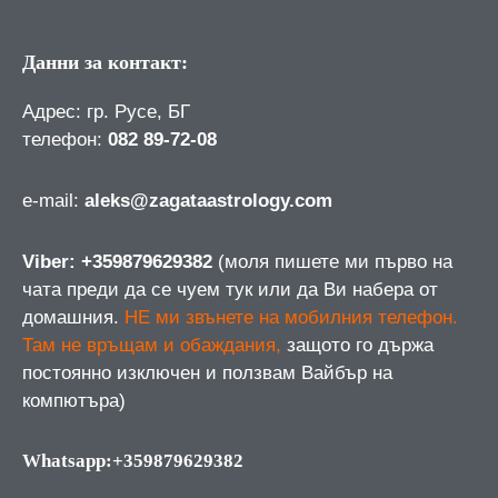
Данни за контакт:
Адрес: гр. Русе, БГ
телефон:
082 89-72-08
е-mail:
aleks@zagataastrology.com
Viber: +359879629382
(моля пишете ми първо на
чата преди да се чуем тук или да Ви набера от
домашния.
НЕ ми звънете на мобилния телефон.
Там не връщам и обаждания,
защото го държа
постоянно изключен и ползвам Вайбър на
компютъра)
Whatsapp:+359879629382