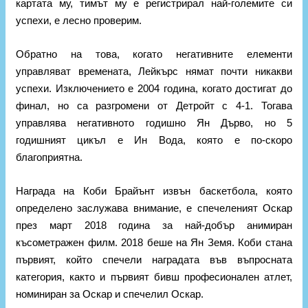
картата му, тимът му е регистрирал най-големите си
успехи, е лесно проверим.
Обратно на това, когато негативните елементи
управляват времената, Лейкърс нямат почти никакви
успехи. Изключението е 2004 година, когато достигат до
финал, но са разгромени от Детройт с 4-1. Тогава
управлява негативното годишно Ян Дърво, но 5
годишният цикъл е Ин Вода, която е по-скоро
благоприятна.
Награда на Коби Брайънт извън баскетбола, която
определено заслужава внимание, е спечеленият Оскар
през март 2018 година за най-добър анимиран
късометражен филм. 2018 беше на Ян Земя. Коби стана
първият, който спечели наградата във въпросната
категория, както и първият бивш професионален атлет,
номиниран за Оскар и спечелил Оскар.