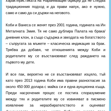
характеристиката на Нараняващия офицер да не следва
традиционния подход и да прави напук, ако е нужно,
само и само да си държи на неговото.
Коби и Ванеса се женят през 2001 година, годината на Ин
Металната Змия. Тя не само дублира Палата на брака/
дневния клон, а също съдържа и звездата на богатството
– съпругата за мъжете – класическа индикация за брак.
Трябва да добавя, че отношенията между Коби и
родителите му се възстановяват след раждането на
първото му дете.
И все пак, вероятно не се възстановяват изцяло, тъй
като през 2013 година Коби има правни разногласия за
около 450 000 долара с майка си и една аукционна къща.
Преди насрочения процес се постига споразумение
между тях и родителите му се извиняват в писмено
изявление за неразбирателството и оценяват