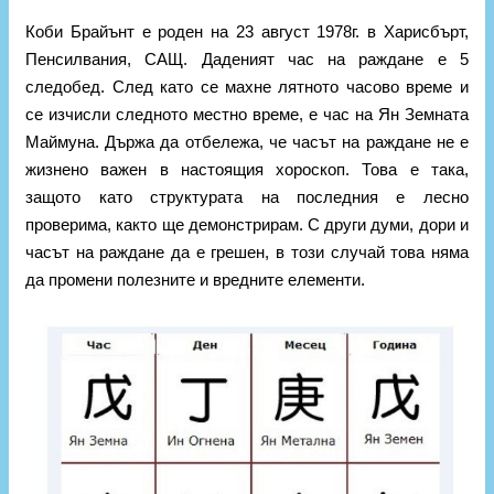
Коби Брайънт е роден на 23 август 1978г. в Харисбърт,
Пенсилвания, САЩ. Даденият час на раждане е 5
следобед. След като се махне лятното часово време и
се изчисли следното местно време, е час на Ян Земната
Маймуна. Държа да отбележа, че часът на раждане не е
жизнено важен в настоящия хороскоп. Това е така,
защото като структурата на последния е лесно
проверима, както ще демонстрирам. С други думи, дори и
часът на раждане да е грешен, в този случай това няма
да промени полезните и вредните елементи.